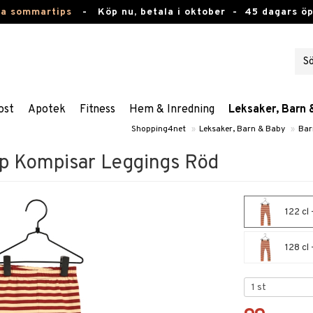
ta sommartips
-
Köp nu, betala i oktober -
45 dagars ö
ost
Apotek
Fitness
Hem & Inredning
Leksaker, Barn 
Shopping4net
»
Leksaker, Barn & Baby
»
Bar
p Kompisar Leggings Röd
122 cl
128 cl