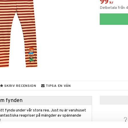
99
kr
Delbetala från 
SKRIV RECENSION
TIPSA EN VÄN
hem fynden
tt fynda under vår stora rea. Just nu är varuhuset
fantastiska reapriser på mängder av spännande
!