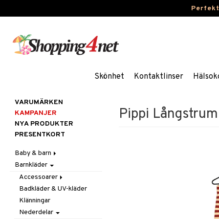
Perfek
Skönhet
Kontaktlinser
Hälsok
VARUMÄRKEN
Pippi Långstrum
KAMPANJER
NYA PRODUKTER
PRESENTKORT
Baby & barn
Barnkläder
Accessoarer
Aktivitet
För håret
Accessoarer
Äta
Hattar & Mössor
Babygym
Badkläder & UV-kläder
Kepsar & Solhattar
Badrockar & Handdukar
Övrigt
Babysitters
Barnservis
Klänningar
Barnvagnstillbehör
Plånböcker
Bit & Skallra
Haklappar
Nederdelar