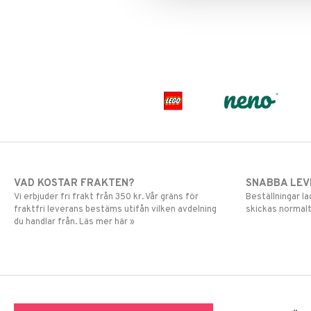
Pettson & Findus
Pippi Långstrump
Pokemon
Pyjamashjältarna
Skrållan
Spiderman
Super Mario
VAD KOSTAR FRAKTEN?
SNABBA LE
Vi erbjuder fri frakt från 350 kr. Vår gräns för
Beställningar la
fraktfri leverans bestäms utifån vilken avdelning
skickas normalt
du handlar från. Läs mer här »