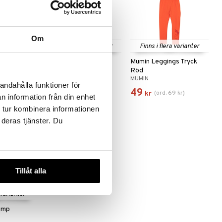
Om
 varianter
Finns i flera varianter
Finns i flera varianter
gs Röd
Pippi Långstrump
Mumin Leggings Tryck
Leggings Röd
Röd
PIPPI LÅNGSTRUMP
MUMIN
andahålla funktioner för
129
49
9
kr
)
(
ord.
69
kr
)
kr
kr
n information från din enhet
 tur kombinera informationen
 deras tjänster. Du
Tillåt alla
 varianter
rump