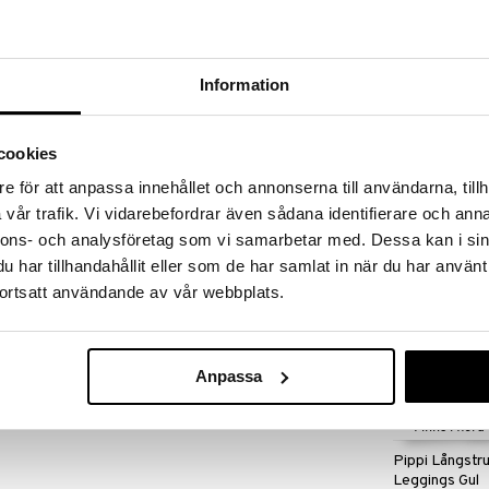
 fram till 31/8-2026, men var snabb - dina
ukter kan fort ta slut!
N »
Information
Finns i flera
Mumin Leggin
gs Röd är leggings i röd- och beigerandigt. På ena
cookies
rna Pippi och Herr Nilsson.
MUMIN
e för att anpassa innehållet och annonserna till användarna, tillh
49
(
ord.
6
kr
vår trafik. Vi vidarebefordrar även sådana identifierare och anna
nnons- och analysföretag som vi samarbetar med. Dessa kan i sin
har tillhandahållit eller som de har samlat in när du har använt
ortsatt användande av vår webbplats.
9 kr
Anpassa
Finns i flera
Pippi Långst
Leggings Gul