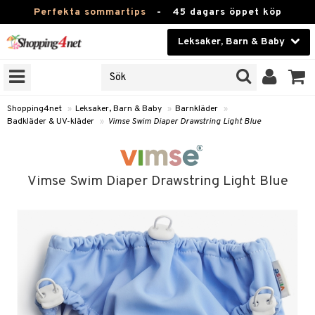
Perfekta sommartips
-
45 dagars öppet köp
Leksaker, Barn & Baby
RKEN
Skönhet
JER
ODUKTER
Kontaktlinser
Shopping4net
»
Leksaker, Barn & Baby
»
Barnkläder
»
Badkläder & UV-kläder
»
Vimse Swim Diaper Drawstring Light Blue
TKORT
Hälsokost
Apotek
arn
Vimse Swim Diaper Drawstring Light Blue
er
oarer
Fitness
 håret
et
oarer
Hem & Inredning
tar & Mössor
bygym
sar & Solhattar
der & UV-kläder
Leksaker, Barn & Baby
igt
ysitters
nservis
kar & Handdukar
ngar
Varumärken
nböcker
 & Skallra
lappar
nstillbehör
elar
Kampanjer
ycken
iler
lådor & Matförvaring
gings
d/Mamma
lar