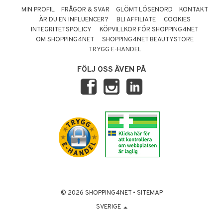
MIN PROFIL
FRÅGOR & SVAR
GLÖMT LÖSENORD
KONTAKT
ÄR DU EN INFLUENCER?
BLI AFFILIATE
COOKIES
INTEGRITETSPOLICY
KÖPVILLKOR FÖR SHOPPING4NET
OM SHOPPING4NET
SHOPPING4NET BEAUTYSTORE
TRYGG E-HANDEL
FÖLJ OSS ÄVEN PÅ
© 2026 SHOPPING4NET
•
SITEMAP
SVERIGE