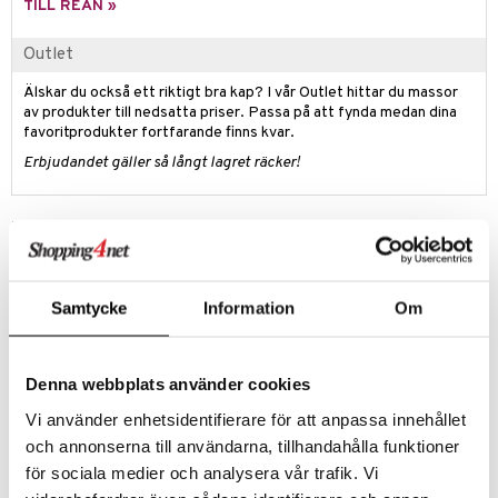
zen
GO DUPLO
TILL REAN »
mhus-spel
ta Gris
O Friends
Outlet
ry Potter
O Minecraft
Älskar du också ett riktigt bra kap? I vår Outlet hittar du massor
av produkter till nedsatta priser. Passa på att fynda medan dina
lo Kitty
GO Ninjago
favoritprodukter fortfarande finns kvar.
.L.
GO Speed Champions
Erbjudandet gäller så långt lagret räcker!
mma Mu
GO Spidey
Produktinfo
le
O Super Heroes
Vimses badblöjemodell med dragsko gör det enkelt att justera
min
ic
passformen runt midja och ben. Dessutom passar badblöjorna barnet
under en längre period då man justerar efterhand barnet växer.
Little Pony
Samtycke
Information
Om
Storleksguide
:
 Patrol
S/M
: 6-10 kg
tson & Findus
L/XL
: 9-14 kg
Denna webbplats använder cookies
pi Långstrump
Vi använder enhetsidentifierare för att anpassa innehållet
Artikelnr
och annonserna till användarna, tillhandahålla funktioner
kemon
TVI55-1-3P
för sociala medier och analysera vår trafik. Vi
amashjältarna