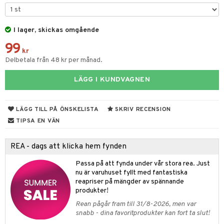
urer
ionfigurer
kåp
illbehör
Måla
elningen
gformers
 Real
y Born
ndby
n
erial
tik
I lager, skickas omgående
ktyg
tlest Pet Shop
bie
dby Stockholm
etsfordon
star & Gungdjur
s
99
leich - Forntidsdjur
comelon
kr
min
ar
figurer
Delbetala från 48 kr per månad.
leich - Hästar
ney Prinsessor
pi Hoppetossa
banor
ons Åberg
LÄGG I KUNDVAGNEN
leich-Wild Life
ktillbehör
i Villa Villerkulla
ndkår
blarna
anicals
us
 Zhu Pets
by's Dollhouse
is
mse
tnite
 & Köksredskap
r
LÄGG TILL PÅ ÖNSKELISTA
SKRIV RECENSION
py Friends
g
tman
TIPSA EN VÄN
GO Bluey
dning
bil
.L.
libompa
O City
tyrt
REA - dags att klicka hem fynden
gtoys
s
O Classic
saker
Passa på att fynda under vår stora rea. Just
ens Barn
ney
nu är varuhuset fyllt med fantastiska
O Creator
o
uslek
reapriser på mängder av spännande
ållan
ney Prinsessor
GO Disney
produkter!
badabado
andlek
Rean pågår fram till 31/8-2026, men var
ffi Love
l
O Disney Princess
ki
mhus-leksaker
snabb - dina favoritprodukter kan fort ta slut!