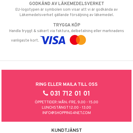
GODKÄND AV LÄKEMEDELSVERKET
EU-logotypen är symbolen som visar att vi är godkända av
Läkemedelsverket gällande försäljning av läkemedel.
TRYGGA KÖP
Handla tryggt & säkert via faktura, delbetalning eller marknadens
vanligaste kort.
RING ELLER MAILA TILL OSS
031 712 01 01
ÖPPETTIDER: MÅN.-FRE. 9.00 - 15.00
LUNCHSTÄNGT 12.00 - 13.00
INFO@SHOPPING4NET.COM
KUNDTJÄNST