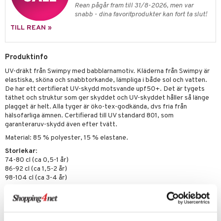
zen
GO DUPLO
mhus-spel
Rean pågår fram till 31/8-2026, men var
snabb - dina favoritprodukter kan fort ta slut!
ta Gris
O Friends
TILL REAN »
ry Potter
O Minecraft
lo Kitty
GO Ninjago
Produktinfo
.L.
GO Speed Champions
UV-dräkt från Swimpy med babblarnamotiv. Kläderna från Swimpy är
elastiska, sköna och snabbtorkande, lämpliga i både sol och vatten.
mma Mu
GO Spidey
De har ett certifierat UV-skydd motsvande upf50+. Det är tygets
täthet och struktur som ger skyddet och UV-skyddet håller så länge
le
O Super Heroes
plagget är helt. Alla tyger är öko-tex-godkända, dvs fria från
hälsofarliga ämnen. Certifierad till UV standard 801, som
min
ic
garanteraruv-skydd även efter tvätt.
Little Pony
Material: 85 % polyester, 15 % elastane.
Storlekar
:
 Patrol
74-80 cl (ca 0,5-1 år)
tson & Findus
86-92 cl (ca 1,5-2 år)
98-104 cl (ca 3-4 år)
pi Långstrump
kemon
Artikelnr
TSW70-1-7B
amashjältarna