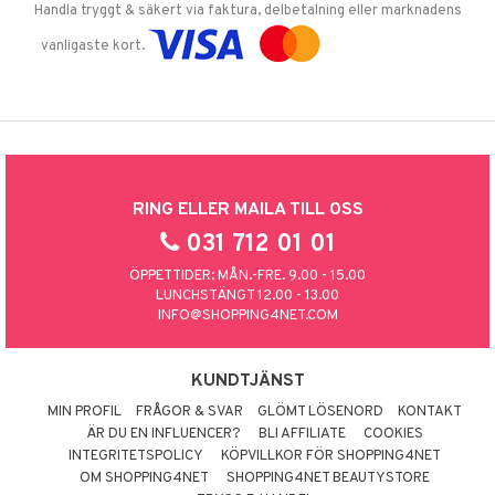
Handla tryggt & säkert via faktura, delbetalning eller marknadens
vanligaste kort.
RING ELLER MAILA TILL OSS
031 712 01 01
ÖPPETTIDER: MÅN.-FRE. 9.00 - 15.00
LUNCHSTÄNGT 12.00 - 13.00
INFO@SHOPPING4NET.COM
KUNDTJÄNST
MIN PROFIL
FRÅGOR & SVAR
GLÖMT LÖSENORD
KONTAKT
ÄR DU EN INFLUENCER?
BLI AFFILIATE
COOKIES
INTEGRITETSPOLICY
KÖPVILLKOR FÖR SHOPPING4NET
OM SHOPPING4NET
SHOPPING4NET BEAUTYSTORE