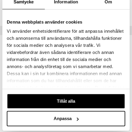
Samtycke
Information
Om
ållan
Lägsta pris senaste 30 dagarna: 269 kr
derman
Denna webbplats använder cookies
er Mario
Tips till dig
Vi använder enhetsidentifierare för att anpassa innehållet
och annonserna till användarna, tillhandahålla funktioner
för sociala medier och analysera vår trafik. Vi
vidarebefordrar även sådana identifierare och annan
information från din enhet till de sociala medier och
annons- och analysföretag som vi samarbetar med.
Dessa kan i sin tur kombinera informationen med annan
information som du har tillhandahållit eller som de har
samlat in när du har använt deras tjänster. Du godkänner
våra cookies vid fortsatt användande av vår webbplats.
Tillåt alla
Swimpy Babblarna Armringar Diddi 1-6 år
Swimpy Babblarna Simväst Diddi 2-3 år
SWIMPY
SWIMPY
Anpassa
249
359
kr
kr