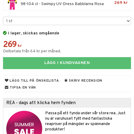
urer
ionfigurer
kåp
illbehör
Måla
269 kr
98-104 cl - Swimpy UV-Dress Babblarna Rosa
elningen
gformers
 Real
y Born
ndby
n
erial
tik
ktyg
tlest Pet Shop
bie
dby Stockholm
etsfordon
star & Gungdjur
s
leich - Forntidsdjur
comelon
min
ar
figurer
I lager, skickas omgående
leich - Hästar
ney Prinsessor
pi Hoppetossa
banor
ons Åberg
269
kr
leich-Wild Life
ktillbehör
i Villa Villerkulla
Delbetala från 64 kr per månad.
ndkår
blarna
anicals
us
 Zhu Pets
by's Dollhouse
is
mse
tnite
 & Köksredskap
LÄGG I KUNDVAGNEN
r
py Friends
g
tman
GO Bluey
dning
bil
LÄGG TILL PÅ ÖNSKELISTA
SKRIV RECENSION
.L.
libompa
O City
tyrt
TIPSA EN VÄN
gtoys
s
O Classic
saker
ens Barn
REA - dags att klicka hem fynden
ney
O Creator
o
uslek
ållan
Passa på att fynda under vår stora rea. Just
ney Prinsessor
GO Disney
badabado
andlek
nu är varuhuset fyllt med fantastiska
ffi Love
l
O Disney Princess
reapriser på mängder av spännande
ki
mhus-leksaker
produkter!