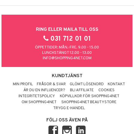
RING ELLER MAILA TILL OSS
031 712 01 01
ÖPPETTIDER: MÅN.-FRE. 9.00 - 15.00
LUNCHSTÄNGT 12.00 - 13.00
INFO@SHOPPING4NET.COM
KUNDTJÄNST
MIN PROFIL
FRÅGOR & SVAR
GLÖMT LÖSENORD
KONTAKT
ÄR DU EN INFLUENCER?
BLI AFFILIATE
COOKIES
INTEGRITETSPOLICY
KÖPVILLKOR FÖR SHOPPING4NET
OM SHOPPING4NET
SHOPPING4NET BEAUTYSTORE
TRYGG E-HANDEL
FÖLJ OSS ÄVEN PÅ