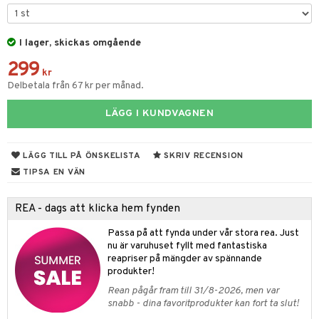
urer
ionfigurer
kåp
illbehör
Måla
elningen
gformers
 Real
y Born
ndby
n
erial
tik
I lager, skickas omgående
ktyg
tlest Pet Shop
bie
dby Stockholm
etsfordon
star & Gungdjur
s
299
leich - Forntidsdjur
comelon
kr
min
ar
figurer
Delbetala från 67 kr per månad.
leich - Hästar
ney Prinsessor
pi Hoppetossa
banor
ons Åberg
LÄGG I KUNDVAGNEN
leich-Wild Life
ktillbehör
i Villa Villerkulla
ndkår
blarna
anicals
us
 Zhu Pets
by's Dollhouse
is
mse
tnite
 & Köksredskap
r
LÄGG TILL PÅ ÖNSKELISTA
SKRIV RECENSION
py Friends
g
tman
TIPSA EN VÄN
GO Bluey
dning
bil
.L.
libompa
O City
tyrt
REA - dags att klicka hem fynden
gtoys
s
O Classic
saker
Passa på att fynda under vår stora rea. Just
ens Barn
ney
nu är varuhuset fyllt med fantastiska
O Creator
o
uslek
reapriser på mängder av spännande
ållan
ney Prinsessor
GO Disney
produkter!
badabado
andlek
Rean pågår fram till 31/8-2026, men var
ffi Love
l
O Disney Princess
ki
mhus-leksaker
snabb - dina favoritprodukter kan fort ta slut!