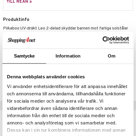
zen
GO DUPLO
TILL REAN »
mhus-spel
ta Gris
O Friends
Produktinfo
ry Potter
O Minecraft
Piikaboo UV-dräkt Leo 2-delad skyddar barnen mot farliga solstålar
lo Kitty
GO Ninjago
(Solskydd UPF +50).
.L.
GO Speed Champions
UV-dräktenhar svarta byxor och en tuff leopardmöstrad tröja och
består av hållbara, elastiska material.
mma Mu
GO Spidey
Samtycke
Information
Om
le
O Super Heroes
Artikelnr
TPI42-1-3
min
ic
Denna webbplats använder cookies
Little Pony
Vi använder enhetsidentifierare för att anpassa innehållet
Lägsta pris senaste 30 dagarna: 299 kr
 Patrol
och annonserna till användarna, tillhandahålla funktioner
för sociala medier och analysera vår trafik. Vi
tson & Findus
Tips till dig
vidarebefordrar även sådana identifierare och annan
pi Långstrump
information från din enhet till de sociala medier och
annons- och analysföretag som vi samarbetar med.
kemon
Dessa kan i sin tur kombinera informationen med annan
amashjältarna