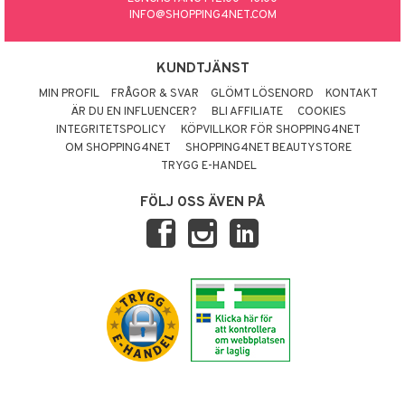
INFO@SHOPPING4NET.COM
KUNDTJÄNST
MIN PROFIL
FRÅGOR & SVAR
GLÖMT LÖSENORD
KONTAKT
ÄR DU EN INFLUENCER?
BLI AFFILIATE
COOKIES
INTEGRITETSPOLICY
KÖPVILLKOR FÖR SHOPPING4NET
OM SHOPPING4NET
SHOPPING4NET BEAUTYSTORE
TRYGG E-HANDEL
FÖLJ OSS ÄVEN PÅ