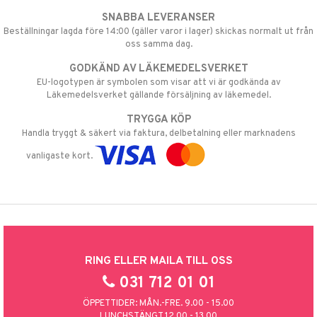
SNABBA LEVERANSER
Beställningar lagda före 14:00 (gäller varor i lager) skickas normalt ut från
oss samma dag.
GODKÄND AV LÄKEMEDELSVERKET
EU-logotypen är symbolen som visar att vi är godkända av
Läkemedelsverket gällande försäljning av läkemedel.
TRYGGA KÖP
Handla tryggt & säkert via faktura, delbetalning eller marknadens
vanligaste kort.
RING ELLER MAILA TILL OSS
031 712 01 01
ÖPPETTIDER: MÅN.-FRE. 9.00 - 15.00
LUNCHSTÄNGT 12.00 - 13.00