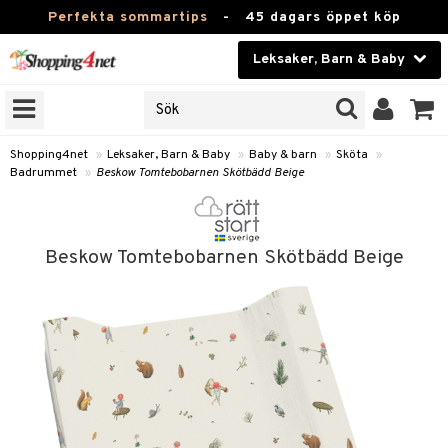
Perfekta sommartips
-
45 dagars öppet köp
Leksaker, Barn & Baby
RKEN
Skönhet
JER
ODUKTER
Kontaktlinser
Shopping4net
»
Leksaker, Barn & Baby
»
Baby & barn
»
Sköta
»
Badrummet
»
Beskow Tomtebobarnen Skötbädd Beige
TKORT
Hälsokost
Apotek
arn
Beskow Tomtebobarnen Skötbädd Beige
oarer
Fitness
 håret
et
Hem & Inredning
tar & Mössor
bygym
Leksaker, Barn & Baby
igt
ysitters
nservis
kar & Handdukar
Varumärken
nböcker
 & Skallra
lappar
nstillbehör
Kampanjer
ycken
iler
lådor & Matförvaring
d/Mamma