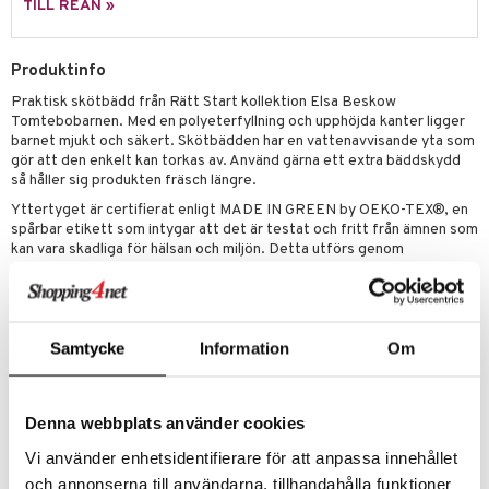
leich-Wild Life
ktillbehör
i Villa Villerkulla
ndkår
blarna
anicals
TILL REAN »
us
 Zhu Pets
by's Dollhouse
is
mse
tnite
 & Köksredskap
r
Produktinfo
py Friends
g
tman
GO Bluey
dning
bil
Praktisk skötbädd från Rätt Start kollektion Elsa Beskow
.L.
libompa
O City
tyrt
Tomtebobarnen. Med en polyeterfyllning och upphöjda kanter ligger
barnet mjukt och säkert. Skötbädden har en vattenavvisande yta som
gtoys
s
O Classic
saker
gör att den enkelt kan torkas av. Använd gärna ett extra bäddskydd
så håller sig produkten fräsch längre.
ens Barn
ney
O Creator
o
uslek
Yttertyget är certifierat enligt MADE IN GREEN by OEKO-TEX®, en
ållan
ney Prinsessor
GO Disney
spårbar etikett som intygar att det är testat och fritt från ämnen som
badabado
andlek
kan vara skadliga för hälsan och miljön. Detta utförs genom
ffi Love
l
O Disney Princess
certifiering i enlighet med STANDARD 100 by OEKO-TEX®.
ki
mhus-leksaker
Dessutom garanterar MADE IN GREEN by OEKO-TEX®-etiketten att
zen
GO DUPLO
produkten har tillverkats med hållbara processer under socialt
mhus-spel
ansvarstagande arbetsförhållanden. Tillverkningskedjan kan spåras
ta Gris
O Friends
via en unik QR-kod på etiketten.
Samtycke
Information
Om
Överdraget går att tvätta i maskin men tänk på att tyget kan krympa
ry Potter
O Minecraft
något. Plantorka och dra försiktigt i tyget så att fibrerna blir längre,
lo Kitty
GO Ninjago
när skyddet ska sättas tillbaka tänk på att inte ta i vid dragkedjan då
Denna webbplats använder cookies
sömmen kan gå sönder.
.L.
GO Speed Champions
Vi använder enhetsidentifierare för att anpassa innehållet
Mått
: 68 x 49 x 9,5 cm.
och annonserna till användarna, tillhandahålla funktioner