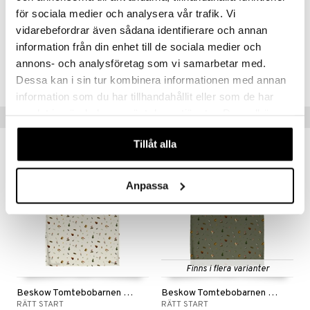
mma Mu
GO Spidey
för sociala medier och analysera vår trafik. Vi
Artikelnr
le
O Super Heroes
vidarebefordrar även sådana identifierare och annan
TBS40-1-XX
information från din enhet till de sociala medier och
min
ic
annons- och analysföretag som vi samarbetar med.
Little Pony
Lägsta pris senaste 30 dagarna: 449 kr
Dessa kan i sin tur kombinera informationen med annan
 Patrol
information som du har tillhandahållit eller som de har
samlat in när du har använt deras tjänster. Du godkänner
Tips till dig
tson & Findus
våra cookies vid fortsatt användande av vår webbplats.
pi Långstrump
Tillåt alla
kemon
Anpassa
amashjältarna
ållan
derman
er Mario
Finns i flera varianter
Beskow Tomtebobarnen Påslakanset Beige
Beskow Tomtebobarnen Påslakanset Grön
RÄTT START
RÄTT START