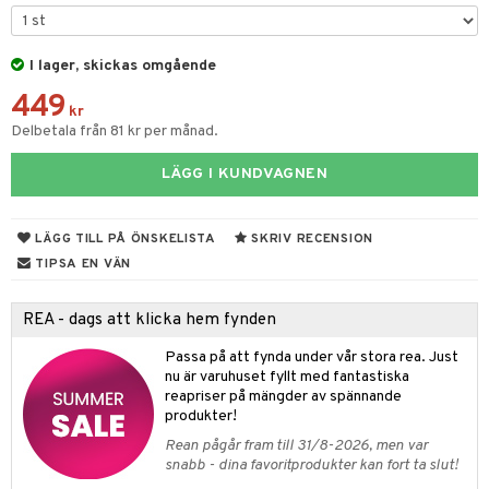
ngar
är
ment
I lager, skickas omgående
elar
öcker
ngsspel
skalendrar
449
gings
kr
lar
tböcker
ment
k
tar
Delbetala från 81 kr per månad.
atshirts
ivitetsleksaker
böcker
giska leksaker
saker
tar
LÄGG I KUNDVAGNEN
hirts
gleksaker
der
 Klossar
0 bitar
el
änst
don
O Builder
läder & Strumpor
sel
aterial
spel
LÄGG TILL PÅ ÖNSKELISTA
SKRIV RECENSION
 & svar
a gå vagnar
omag
ndgård
TIPSA EN VÄN
r
ssel
set
psspel
produkt
ssar
urer
ionfigurer
kåp
illbehör
Måla
REA - dags att klicka hem fynden
elningen
gformers
 Real
y Born
ndby
n
erial
Passa på att fynda under vår stora rea. Just
tik
ktyg
tlest Pet Shop
nu är varuhuset fyllt med fantastiska
bie
dby Stockholm
etsfordon
star & Gungdjur
s
reapriser på mängder av spännande
leich - Forntidsdjur
comelon
min
produkter!
ar
figurer
Rean pågår fram till 31/8-2026, men var
leich - Hästar
ney Prinsessor
pi Hoppetossa
banor
ons Åberg
snabb - dina favoritprodukter kan fort ta slut!