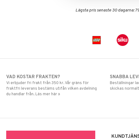
L.O.L.
LEGO Speed Champions
Mamma Mu
LEGO Spidey
Lägsta pris senaste 30 dagarna: 79
Mulle
LEGO Super Heroes
Mumin
Sonic
My Little Pony
Paw Patrol
Pettson & Findus
Pippi Långstrump
Pokemon
Pyjamashjältarna
Skrållan
VAD KOSTAR FRAKTEN?
SNABBA LE
Spiderman
Vi erbjuder fri frakt från 350 kr. Vår gräns för
Beställningar la
fraktfri leverans bestäms utifån vilken avdelning
skickas normalt
Super Mario
du handlar från. Läs mer här »
KUNDTJÄN