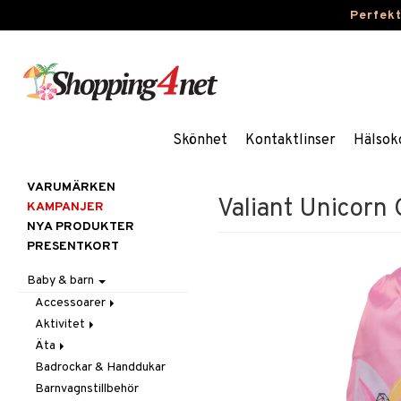
Perfek
Skönhet
Kontaktlinser
Hälsok
VARUMÄRKEN
Valiant Unicor
KAMPANJER
NYA PRODUKTER
PRESENTKORT
Baby & barn
Accessoarer
Aktivitet
För håret
Äta
Hattar & Mössor
Babygym
Badrockar & Handdukar
Övrigt
Babysitters
Barnservis
Barnvagnstillbehör
Plånböcker
Bit & Skallra
Haklappar