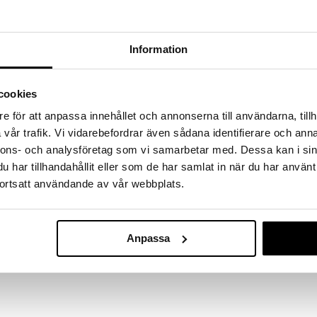
 fram till 31/8-2026, men var snabb - dina
ukter kan fort ta slut!
N »
Information
Valiant Unico
cookies
smotiv. Gympapåsen är perfekt att förvara
Paraply
ll skolan.
VALIANT
e för att anpassa innehållet och annonserna till användarna, tillh
99
vår trafik. Vi vidarebefordrar även sådana identifierare och anna
kr
nnons- och analysföretag som vi samarbetar med. Dessa kan i sin
har tillhandahållit eller som de har samlat in när du har använt
ortsatt användande av vår webbplats.
Anpassa