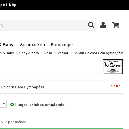
ppet köp
& Baby
Varumärken
Kampanjer
rn & Baby
»
Baby & barn
»
Resa
»
Väskor
»
Valiant Unicorn Gem Gympapåse
79 kr
t Unicorn Gem Gympapåse
I lager, skickas omgående
46 kr per månad.