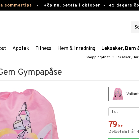
ta sommartips
-
Köp nu, betala i oktober -
45 dagars ö
ost
Apotek
Fitness
Hem & Inredning
Leksaker, Barn 
Shopping4net
»
Leksaker, Ba
n Gem Gympapåse
Valian
79
kr
Delbetala från 