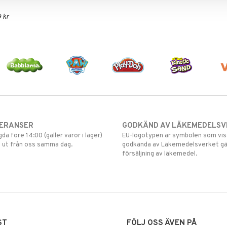
 kr
VERANSER
GODKÄND AV LÄKEMEDELSV
gda före 14:00 (gäller varor i lager)
EU-logotypen är symbolen som visar
 ut från oss samma dag.
godkända av Läkemedelsverket gä
försäljning av läkemedel.
ST
FÖLJ OSS ÄVEN PÅ