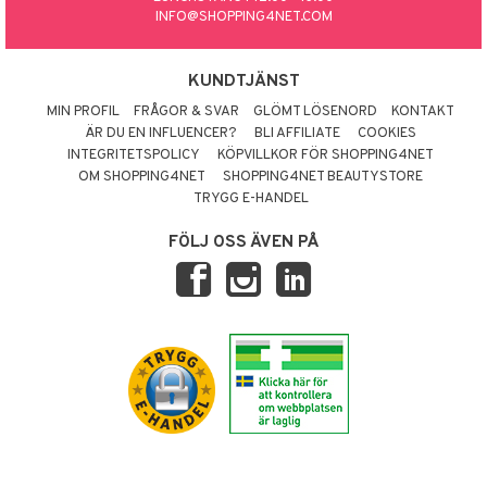
INFO@SHOPPING4NET.COM
KUNDTJÄNST
MIN PROFIL
FRÅGOR & SVAR
GLÖMT LÖSENORD
KONTAKT
ÄR DU EN INFLUENCER?
BLI AFFILIATE
COOKIES
INTEGRITETSPOLICY
KÖPVILLKOR FÖR SHOPPING4NET
OM SHOPPING4NET
SHOPPING4NET BEAUTYSTORE
TRYGG E-HANDEL
FÖLJ OSS ÄVEN PÅ