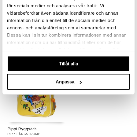
le
O Super Heroes
för sociala medier och analysera vår trafik. Vi
min
ic
vidarebefordrar även sådana identifierare och annan
Finns i flera varianter
information från din enhet till de sociala medier och
Little Pony
Pippi Pappväska 20 cm Rosa
Pippi Plånbok
annons- och analysföretag som vi samarbetar med.
 Patrol
PIPPI LÅNGSTRUMP
PIPPI LÅNGSTRUMP
Dessa kan i sin tur kombinera informationen med annan
tson & Findus
information som du har tillhandahållit eller som de har
129
75
kr
kr
samlat in när du har använt deras tjänster. Du godkänner
pi Långstrump
våra cookies vid fortsatt användande av vår webbplats.
kemon
Tillåt alla
amashjältarna
Anpassa
ållan
derman
er Mario
Pippi Ryggsäck
PIPPI LÅNGSTRUMP