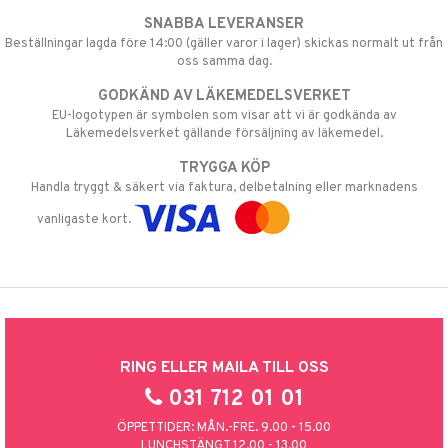
SNABBA LEVERANSER
Beställningar lagda före 14:00 (gäller varor i lager) skickas normalt ut från
oss samma dag.
GODKÄND AV LÄKEMEDELSVERKET
EU-logotypen är symbolen som visar att vi är godkända av
Läkemedelsverket gällande försäljning av läkemedel.
TRYGGA KÖP
Handla tryggt & säkert via faktura, delbetalning eller marknadens
vanligaste kort.
RING ELLER MAILA TILL OSS
031 712 01 01
ÖPPETTIDER: MÅN.-FRE. 9.00 - 15.00
LUNCHSTÄNGT 12.00 - 13.00