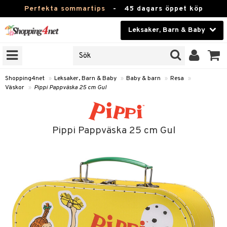
Perfekta sommartips
-
45 dagars öppet köp
Leksaker, Barn & Baby
RKEN
Skönhet
JER
ODUKTER
Kontaktlinser
Shopping4net
»
Leksaker, Barn & Baby
»
Baby & barn
»
Resa
»
Väskor
»
Pippi Pappväska 25 cm Gul
TKORT
Hälsokost
Apotek
arn
Pippi Pappväska 25 cm Gul
oarer
Fitness
 håret
et
Hem & Inredning
tar & Mössor
bygym
Leksaker, Barn & Baby
igt
ysitters
nservis
kar & Handdukar
Varumärken
nböcker
 & Skallra
lappar
nstillbehör
Kampanjer
ycken
iler
lådor & Matförvaring
d/Mamma