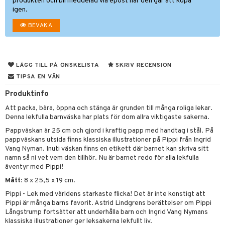
ngar
är
ment
produkten och bli meddelad via epost när den går att köpa
igen.
elar
öcker
ngsspel
skalendrar
BEVAKA
gings
lar
tböcker
ment
k
tar
atshirts
ivitetsleksaker
böcker
giska leksaker
saker
tar
LÄGG TILL PÅ ÖNSKELISTA
SKRIV RECENSION
hirts
gleksaker
der
 Klossar
0 bitar
el
änst
TIPSA EN VÄN
don
O Builder
läder & Strumpor
sel
aterial
spel
Produktinfo
 & svar
a gå vagnar
omag
ndgård
r
ssel
set
psspel
Att packa, bära, öppna och stänga är grunden till många roliga lekar.
produkt
Denna lekfulla barnväska har plats för dom allra viktigaste sakerna.
ssar
urer
ionfigurer
kåp
illbehör
Måla
Pappväskan är 25 cm och gjord i kraftig papp med handtag i stål. På
elningen
gformers
 Real
y Born
ndby
pappväskans utsida finns klassiska illustrationer på Pippi från Ingrid
n
erial
Vang Nyman. Inuti väskan finns en etikett där barnet kan skriva sitt
tik
ktyg
tlest Pet Shop
bie
dby Stockholm
etsfordon
star & Gungdjur
s
namn så ni vet vem den tillhör. Nu är barnet redo för alla lekfulla
äventyr med Pippi!
leich - Forntidsdjur
comelon
min
ar
figurer
Mått
: 8 x 25,5 x 19 cm.
leich - Hästar
ney Prinsessor
pi Hoppetossa
banor
ons Åberg
Pippi - Lek med världens starkaste flicka! Det är inte konstigt att
Pippi är många barns favorit. Astrid Lindgrens berättelser om Pippi
leich-Wild Life
ktillbehör
i Villa Villerkulla
ndkår
blarna
anicals
us
Långstrump fortsätter att underhålla barn och Ingrid Vang Nymans
klassiska illustrationer ger leksakerna lekfullt liv.