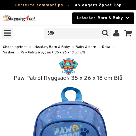
Perfekta sommartips
-
45 dagars öppet köp
Leksaker, Barn & Baby
RKEN
Skönhet
JER
ODUKTER
Kontaktlinser
Shopping4net
»
Leksaker, Barn & Baby
»
Baby & barn
»
Resa
»
Väskor
»
Paw Patrol Ryggsäck 35 x 26 x 18 cm Blå
TKORT
Hälsokost
Apotek
arn
Paw Patrol Ryggsäck 35 x 26 x 18 cm Blå
oarer
Fitness
 håret
et
Hem & Inredning
tar & Mössor
bygym
Leksaker, Barn & Baby
igt
ysitters
nservis
kar & Handdukar
Varumärken
nböcker
 & Skallra
lappar
nstillbehör
Kampanjer
ycken
iler
lådor & Matförvaring
d/Mamma