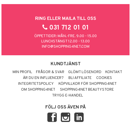
RING ELLER MAILA TILL OSS
031 712 01 01
ÖPPETTIDER: MÅN.-FRE. 9.00 - 15.00
LUNCHSTÄNGT 12.00 - 13.00
INFO@SHOPPING4NET.COM
KUNDTJÄNST
MIN PROFIL
FRÅGOR & SVAR
GLÖMT LÖSENORD
KONTAKT
ÄR DU EN INFLUENCER?
BLI AFFILIATE
COOKIES
INTEGRITETSPOLICY
KÖPVILLKOR FÖR SHOPPING4NET
OM SHOPPING4NET
SHOPPING4NET BEAUTYSTORE
TRYGG E-HANDEL
FÖLJ OSS ÄVEN PÅ