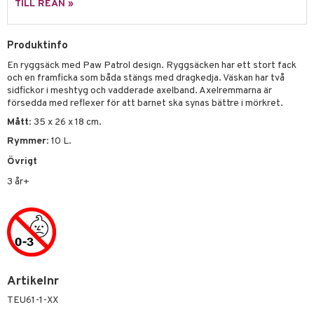
 Zhu Pets
by's Dollhouse
is
mse
tnite
TILL REAN »
 & Köksredskap
r
py Friends
g
tman
GO Bluey
dning
bil
Produktinfo
.L.
libompa
O City
tyrt
En ryggsäck med Paw Patrol design. Ryggsäcken har ett stort fack
gtoys
s
O Classic
och en framficka som båda stängs med dragkedja. Väskan har två
saker
sidfickor i meshtyg och vadderade axelband. Axelremmarna är
ens Barn
ney
O Creator
o
uslek
försedda med reflexer för att barnet ska synas bättre i mörkret.
ållan
Mått
: 35 x 26 x 18 cm.
ney Prinsessor
GO Disney
badabado
andlek
Rymmer
: 10 L.
ffi Love
l
O Disney Princess
ki
mhus-leksaker
Övrigt
zen
GO DUPLO
mhus-spel
3 år+
ta Gris
O Friends
ry Potter
O Minecraft
lo Kitty
GO Ninjago
.L.
GO Speed Champions
Artikelnr
mma Mu
GO Spidey
TEU61-1-XX