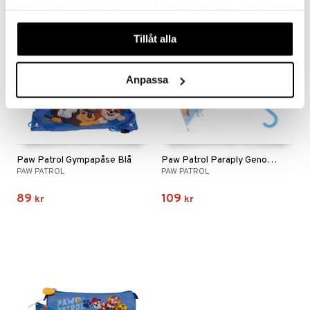
samlat in när du har använt deras tjänster. Du godkänner
våra cookies vid fortsatt användande av vår webbplats.
Tillåt alla
Anpassa
Paw Patrol Gympapåse Blå
Paw Patrol Paraply Genomskinligt
PAW PATROL
PAW PATROL
89
109
kr
kr