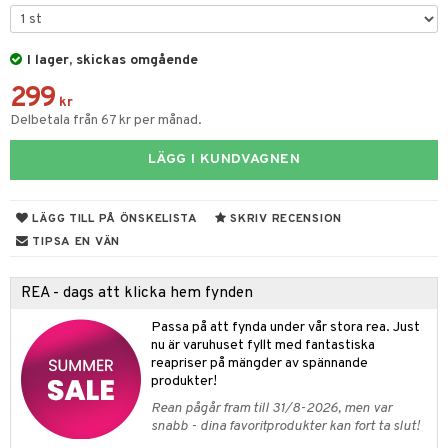
ngar
är
ment
elar
öcker
ngsspel
skalendrar
I lager, skickas omgående
gings
lar
tböcker
ment
k
tar
299
kr
atshirts
ivitetsleksaker
böcker
giska leksaker
saker
tar
Delbetala från 67 kr per månad.
hirts
gleksaker
der
 Klossar
0 bitar
el
änst
LÄGG I KUNDVAGNEN
don
O Builder
läder & Strumpor
sel
aterial
spel
 & svar
a gå vagnar
omag
ndgård
r
ssel
set
psspel
LÄGG TILL PÅ ÖNSKELISTA
SKRIV RECENSION
produkt
ssar
urer
TIPSA EN VÄN
ionfigurer
kåp
illbehör
Måla
elningen
gformers
 Real
y Born
ndby
n
erial
REA - dags att klicka hem fynden
tik
ktyg
tlest Pet Shop
bie
dby Stockholm
etsfordon
star & Gungdjur
s
Passa på att fynda under vår stora rea. Just
leich - Forntidsdjur
nu är varuhuset fyllt med fantastiska
comelon
min
ar
figurer
reapriser på mängder av spännande
leich - Hästar
ney Prinsessor
pi Hoppetossa
produkter!
banor
ons Åberg
Rean pågår fram till 31/8-2026, men var
leich-Wild Life
ktillbehör
i Villa Villerkulla
ndkår
blarna
anicals
us
snabb - dina favoritprodukter kan fort ta slut!