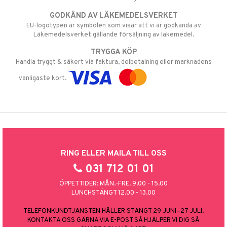
GODKÄND AV LÄKEMEDELSVERKET
EU-logotypen är symbolen som visar att vi är godkända av
Läkemedelsverket gällande försäljning av läkemedel.
TRYGGA KÖP
Handla tryggt & säkert via faktura, delbetalning eller marknadens
vanligaste kort.
RING ELLER MAILA TILL OSS
031 712 01 01
ÖPPETTIDER: MÅN.-FRE. 9.00 - 15.00
LUNCHSTÄNGT 12.00 - 13.00
TELEFONKUNDTJÄNSTEN HÅLLER STÄNGT 29 JUNI–27 JULI.
KONTAKTA OSS GÄRNA VIA E-POST SÅ HJÄLPER VI DIG SÅ