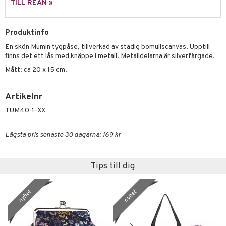
 Zhu Pets
by's Dollhouse
is
mse
tnite
TILL REAN »
 & Köksredskap
r
py Friends
g
tman
GO Bluey
dning
bil
Produktinfo
.L.
libompa
O City
tyrt
En skön Mumin tygpåse, tillverkad av stadig bomullscanvas. Upptill
gtoys
s
O Classic
finns det ett lås med knäppe i metall. Metalldelarna är silverfärgade.
saker
ens Barn
Mått: ca 20 x 15 cm.
ney
O Creator
o
uslek
ållan
ney Prinsessor
GO Disney
badabado
andlek
Artikelnr
ffi Love
l
O Disney Princess
ki
mhus-leksaker
TUM40-1-XX
zen
GO DUPLO
mhus-spel
Lägsta pris senaste 30 dagarna: 169 kr
ta Gris
O Friends
ry Potter
O Minecraft
Tips till dig
lo Kitty
GO Ninjago
.L.
GO Speed Champions
nyhet
nyhet
mma Mu
GO Spidey