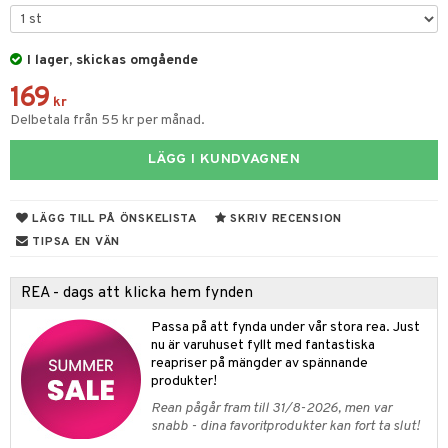
ngar
är
ment
elar
öcker
ngsspel
skalendrar
I lager, skickas omgående
gings
lar
tböcker
ment
k
tar
169
kr
atshirts
ivitetsleksaker
böcker
giska leksaker
saker
tar
Delbetala från 55 kr per månad.
hirts
gleksaker
der
 Klossar
0 bitar
el
änst
LÄGG I KUNDVAGNEN
don
O Builder
läder & Strumpor
sel
aterial
spel
 & svar
a gå vagnar
omag
ndgård
r
ssel
set
psspel
LÄGG TILL PÅ ÖNSKELISTA
SKRIV RECENSION
produkt
ssar
urer
TIPSA EN VÄN
ionfigurer
kåp
illbehör
Måla
elningen
gformers
 Real
y Born
ndby
n
erial
REA - dags att klicka hem fynden
tik
ktyg
tlest Pet Shop
bie
dby Stockholm
etsfordon
star & Gungdjur
s
Passa på att fynda under vår stora rea. Just
leich - Forntidsdjur
nu är varuhuset fyllt med fantastiska
comelon
min
ar
figurer
reapriser på mängder av spännande
leich - Hästar
ney Prinsessor
pi Hoppetossa
produkter!
banor
ons Åberg
Rean pågår fram till 31/8-2026, men var
leich-Wild Life
ktillbehör
i Villa Villerkulla
ndkår
blarna
anicals
us
snabb - dina favoritprodukter kan fort ta slut!