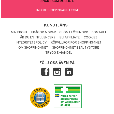
SNART SOM MÖJLIGT.
INFO@SHOPPING4NET.COM
KUNDTJÄNST
MIN PROFIL
FRÅGOR & SVAR
GLÖMT LÖSENORD
KONTAKT
ÄR DU EN INFLUENCER?
BLI AFFILIATE
COOKIES
INTEGRITETSPOLICY
KÖPVILLKOR FÖR SHOPPING4NET
OM SHOPPING4NET
SHOPPING4NET BEAUTYSTORE
TRYGG E-HANDEL
FÖLJ OSS ÄVEN PÅ