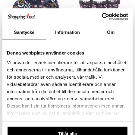
le
O Super Heroes
min
ic
Little Pony
 Patrol
Samtycke
Information
Om
Mumin Emma Tygpåse Primula Mblå
Mumin Kampsu XL Väska Längtan Svart
tson & Findus
MUMIN
MUMIN
pi Långstrump
Denna webbplats använder cookies
169
399
kr
kr
kemon
Vi använder enhetsidentifierare för att anpassa innehållet
och annonserna till användarna, tillhandahålla funktioner
amashjältarna
för sociala medier och analysera vår trafik. Vi
nyhet
nyhet
ållan
vidarebefordrar även sådana identifierare och annan
information från din enhet till de sociala medier och
derman
annons- och analysföretag som vi samarbetar med.
er Mario
Dessa kan i sin tur kombinera informationen med annan
information som du har tillhandahållit eller som de har
samlat in när du har använt deras tjänster. Du godkänner
våra cookies vid fortsatt användande av vår webbplats.
Tillåt alla