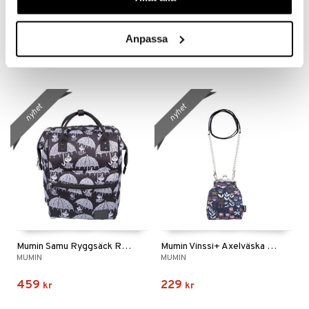
Mumin Samu Ryggsäck Längtan Svart
Mumin Samu Ryggsäck Primula Mblå
MUMIN
MUMIN
Anpassa
459
459
kr
kr
nyhet
nyhet
Mumin Samu Ryggsäck Regn Sv/Vit
Mumin Vinssi+ Axelväska Primula Mblå
MUMIN
MUMIN
459
229
kr
kr