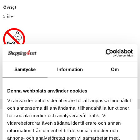
 Zhu Pets
by's Dollhouse
is
mse
tnite
 & Köksredskap
r
Övrigt
py Friends
g
tman
GO Bluey
dning
bil
3 år+
.L.
libompa
O City
tyrt
gtoys
s
O Classic
saker
ens Barn
ney
O Creator
o
uslek
ållan
ney Prinsessor
GO Disney
badabado
andlek
Artikelnr
ffi Love
l
O Disney Princess
ki
mhus-leksaker
Samtycke
Information
Om
TEU74-1-XX
zen
GO DUPLO
mhus-spel
Lägsta pris senaste 30 dagarna: 79 kr
ta Gris
O Friends
Denna webbplats använder cookies
ry Potter
O Minecraft
Vi använder enhetsidentifierare för att anpassa innehållet
Tips till dig
och annonserna till användarna, tillhandahålla funktioner
lo Kitty
GO Ninjago
för sociala medier och analysera vår trafik. Vi
.L.
GO Speed Champions
vidarebefordrar även sådana identifierare och annan
mma Mu
GO Spidey
information från din enhet till de sociala medier och
annons- och analysföretag som vi samarbetar med.