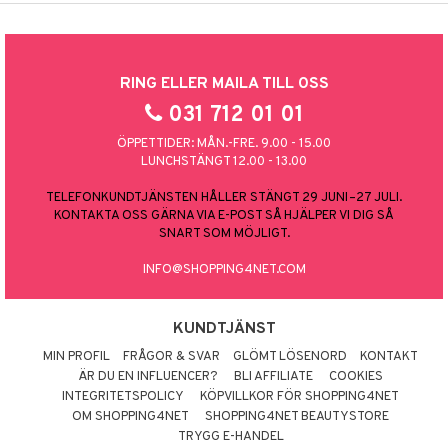
RING ELLER MAILA TILL OSS
031 712 01 01
ÖPPETTIDER: MÅN.-FRE. 9.00 - 15.00
LUNCHSTÄNGT 12.00 - 13.00
TELEFONKUNDTJÄNSTEN HÅLLER STÄNGT 29 JUNI–27 JULI.
KONTAKTA OSS GÄRNA VIA E-POST SÅ HJÄLPER VI DIG SÅ
SNART SOM MÖJLIGT.
INFO@SHOPPING4NET.COM
KUNDTJÄNST
MIN PROFIL
FRÅGOR & SVAR
GLÖMT LÖSENORD
KONTAKT
ÄR DU EN INFLUENCER?
BLI AFFILIATE
COOKIES
INTEGRITETSPOLICY
KÖPVILLKOR FÖR SHOPPING4NET
OM SHOPPING4NET
SHOPPING4NET BEAUTYSTORE
TRYGG E-HANDEL