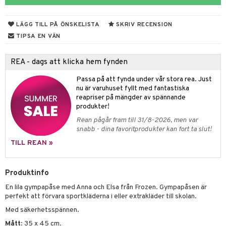
ngar
är
ment
elar
öcker
ngsspel
skalendrar
LÄGG TILL PÅ ÖNSKELISTA
SKRIV RECENSION
gings
lar
tböcker
ment
k
tar
TIPSA EN VÄN
atshirts
ivitetsleksaker
böcker
giska leksaker
saker
tar
REA - dags att klicka hem fynden
hirts
gleksaker
der
 Klossar
0 bitar
el
änst
Passa på att fynda under vår stora rea. Just
don
O Builder
läder & Strumpor
sel
aterial
spel
nu är varuhuset fyllt med fantastiska
 & svar
reapriser på mängder av spännande
a gå vagnar
omag
ndgård
r
ssel
set
psspel
produkter!
produkt
Rean pågår fram till 31/8-2026, men var
ssar
urer
ionfigurer
kåp
illbehör
Måla
snabb - dina favoritprodukter kan fort ta slut!
elningen
gformers
 Real
y Born
ndby
n
erial
TILL REAN »
tik
ktyg
tlest Pet Shop
bie
dby Stockholm
etsfordon
star & Gungdjur
s
Produktinfo
leich - Forntidsdjur
comelon
min
ar
figurer
En lila gympapåse med Anna och Elsa från Frozen. Gympapåsen är
leich - Hästar
ney Prinsessor
pi Hoppetossa
banor
ons Åberg
perfekt att förvara sportkläderna i eller extrakläder till skolan.
leich-Wild Life
ktillbehör
i Villa Villerkulla
ndkår
Med säkerhetsspännen.
blarna
anicals
us
Mått
: 35 x 45 cm.