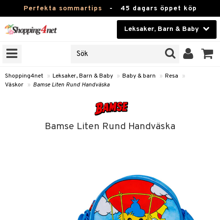
Perfekta sommartips
-
45 dagars öppet köp
Leksaker, Barn & Baby
RKEN
Skönhet
JER
ODUKTER
Kontaktlinser
Shopping4net
»
Leksaker, Barn & Baby
»
Baby & barn
»
Resa
»
Väskor
»
Bamse Liten Rund Handväska
TKORT
Hälsokost
Apotek
arn
Bamse Liten Rund Handväska
oarer
Fitness
 håret
et
Hem & Inredning
tar & Mössor
bygym
Leksaker, Barn & Baby
igt
ysitters
nservis
kar & Handdukar
Varumärken
nböcker
 & Skallra
lappar
nstillbehör
Kampanjer
ycken
iler
lådor & Matförvaring
d/Mamma