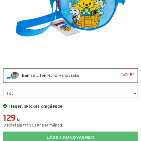
glasögon
ttefiltar
pflaskor & Tillbehör
viditet & amning
ing
tenflaskor & Tillbehör
nmöbler
oration
kerad
varing
lbehör
ilen
mpor
aply
tor
skor
gkläder
et
129 kr
Bamse Liten Rund Handväska
drummet
skor
I lager, skickas omgående
nddukar
er
129
dvård
oarer
kr
Delbetala från 51 kr per månad.
par & Tillbehör
sar & Solhattar
der & UV-kläder
ker
LÄGG I KUNDVAGNEN