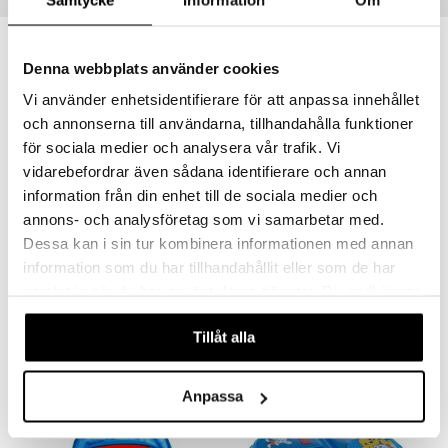
Tips till dig
le
O Super Heroes
min
ic
Denna webbplats använder cookies
Little Pony
Vi använder enhetsidentifierare för att anpassa innehållet
 Patrol
och annonserna till användarna, tillhandahålla funktioner
tson & Findus
för sociala medier och analysera vår trafik. Vi
vidarebefordrar även sådana identifierare och annan
pi Långstrump
information från din enhet till de sociala medier och
kemon
annons- och analysföretag som vi samarbetar med.
amashjältarna
Dessa kan i sin tur kombinera informationen med annan
Babblarna Liten Rund Handväska
Bamse Ballong Vattenflaska 410 ml
information som du har tillhandahållit eller som de har
BABBLARNA
BAMSE
ållan
samlat in när du har använt deras tjänster. Du godkänner
derman
129
95
kr
kr
våra cookies vid fortsatt användande av vår webbplats.
Tillåt alla
er Mario
Anpassa