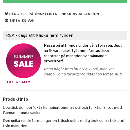
ngar
är
ment
elar
öcker
ngsspel
skalendrar
LÄGG TILL PÅ ÖNSKELISTA
SKRIV RECENSION
gings
lar
tböcker
ment
k
tar
TIPSA EN VÄN
atshirts
ivitetsleksaker
böcker
giska leksaker
saker
tar
REA - dags att klicka hem fynden
hirts
gleksaker
der
 Klossar
0 bitar
el
änst
Passa på att fynda under vår stora rea. Just
don
O Builder
läder & Strumpor
sel
aterial
spel
nu är varuhuset fyllt med fantastiska
 & svar
reapriser på mängder av spännande
a gå vagnar
omag
ndgård
r
ssel
set
psspel
produkter!
produkt
Rean pågår fram till 31/8-2026, men var
ssar
urer
ionfigurer
kåp
illbehör
Måla
snabb - dina favoritprodukter kan fort ta slut!
elningen
gformers
 Real
y Born
ndby
n
erial
TILL REAN »
tik
ktyg
tlest Pet Shop
bie
dby Stockholm
etsfordon
star & Gungdjur
s
Produktinfo
leich - Forntidsdjur
comelon
min
ar
figurer
Upptäck den perfekta kombinationen av stil och funktionalitet med
leich - Hästar
ney Prinsessor
pi Hoppetossa
banor
ons Åberg
Bamse:s runda väska!
leich-Wild Life
ktillbehör
i Villa Villerkulla
ndkår
Den unika runda formen ger en fräsch och trendig look som sticker ut
blarna
anicals
us
från mängden.