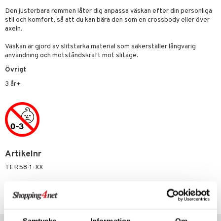
 Zhu Pets
by's Dollhouse
is
mse
tnite
 & Köksredskap
r
Den justerbara remmen låter dig anpassa väskan efter din personliga
py Friends
g
tman
GO Bluey
dning
stil och komfort, så att du kan bära den som en crossbody eller över
bil
axeln.
.L.
libompa
O City
tyrt
Väskan är gjord av slitstarka material som säkerställer långvarig
gtoys
s
O Classic
saker
användning och motståndskraft mot slitage.
ens Barn
ney
Övrigt
O Creator
o
uslek
3 år+
ållan
ney Prinsessor
GO Disney
badabado
andlek
ffi Love
l
O Disney Princess
ki
mhus-leksaker
zen
GO DUPLO
mhus-spel
ta Gris
O Friends
Artikelnr
ry Potter
O Minecraft
TER58-1-XX
lo Kitty
GO Ninjago
.L.
GO Speed Champions
Lägsta pris senaste 30 dagarna: 129 kr
mma Mu
GO Spidey
Samtycke
Information
Om