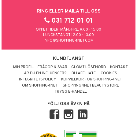
RING ELLER MAILA TILL OSS
031 712 01 01
ÖPPETTIDER: MÅN.-FRE. 9.00 - 15.00
LUNCHSTÄNGT 12.00 - 13.00
INFO@SHOPPING4NET.COM
KUNDTJÄNST
MIN PROFIL
FRÅGOR & SVAR
GLÖMT LÖSENORD
KONTAKT
ÄR DU EN INFLUENCER?
BLI AFFILIATE
COOKIES
INTEGRITETSPOLICY
KÖPVILLKOR FÖR SHOPPING4NET
OM SHOPPING4NET
SHOPPING4NET BEAUTYSTORE
TRYGG E-HANDEL
FÖLJ OSS ÄVEN PÅ