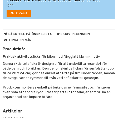
ngar
är
ment
produkten och bli meddelad via epost när den går att köpa
igen.
elar
öcker
ngsspel
skalendrar
BEVAKA
gings
lar
tböcker
ment
k
tar
atshirts
ivitetsleksaker
böcker
giska leksaker
saker
tar
LÄGG TILL PÅ ÖNSKELISTA
SKRIV RECENSION
hirts
gleksaker
der
 Klossar
0 bitar
el
änst
TIPSA EN VÄN
don
O Builder
läder & Strumpor
sel
aterial
spel
Produktinfo
 & svar
a gå vagnar
omag
ndgård
r
ssel
set
psspel
Praktisk aktivitetsficka för bilen med färgglatt Mumin-motiv.
produkt
ssar
urer
Denna aktivitetsficka är designad för att underlätta resandet för
ionfigurer
kåp
illbehör
Måla
både barn och föräldrar. Den genomskinliga fickan för surfplatta (upp
elningen
gformers
 Real
y Born
ndby
till ca 20 x 24 cm) gör det enkelt att titta på film under färden, medan
n
erial
de övriga facken rymmer allt från vattenflaskor till gosedjur.
tik
ktyg
tlest Pet Shop
bie
dby Stockholm
etsfordon
star & Gungdjur
s
Produkten monteras enkelt på baksidan av framsätet och fungerar
leich - Forntidsdjur
comelon
min
ar
figurer
även som ett sparkskydd. Passar perfekt för familjer som vill ha en
organiserad och lugnare bilfärd.
leich - Hästar
ney Prinsessor
pi Hoppetossa
banor
ons Åberg
leich-Wild Life
ktillbehör
i Villa Villerkulla
ndkår
blarna
anicals
us
Artikelnr