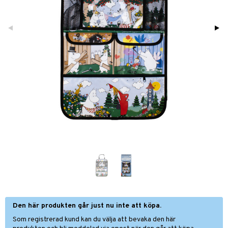
glasögon
ttefiltar
pflaskor & Tillbehör
viditet & amning
ing
tenflaskor & Tillbehör
nmöbler
oration
kerad
varing
lbehör
ilen
mpor
aply
tor
kor
gkläder
et
drummet
skor
nddukar
er
dvård
oarer
Den här produkten går just nu inte att köpa.
par & Tillbehör
sar & Solhattar
der & UV-kläder
ker
Som registrerad kund kan du välja att bevaka den här