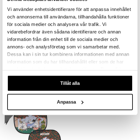
le
O Super Heroes
nyhet
nyhet
Vi använder enhetsidentifierare för att anpassa innehållet
min
ic
och annonserna till användarna, tillhandahålla funktioner
Little Pony
för sociala medier och analysera vår trafik. Vi
vidarebefordrar även sådana identifierare och annan
 Patrol
information från din enhet till de sociala medier och
tson & Findus
annons- och analysföretag som vi samarbetar med.
pi Långstrump
Dessa kan i sin tur kombinera informationen med annan
information som du har tillhandahållit eller som de har
Rätt Start Bamse Solskydd
Rätt Start Bamse Sparkskydd
kemon
samlat in när du har använt deras tjänster. Du godkänner
RÄTT START
RÄTT START
amashjältarna
våra cookies vid fortsatt användande av vår webbplats.
99
229
kr
kr
Tillåt alla
ållan
derman
Anpassa
nyhet
er Mario