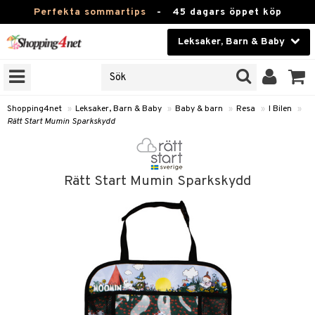
Perfekta sommartips
-
45 dagars öppet köp
Leksaker, Barn & Baby
RKEN
Skönhet
JER
ODUKTER
Kontaktlinser
Shopping4net
»
Leksaker, Barn & Baby
»
Baby & barn
»
Resa
»
I Bilen
»
Rätt Start Mumin Sparkskydd
TKORT
Hälsokost
Apotek
arn
Rätt Start Mumin Sparkskydd
oarer
Fitness
 håret
et
Hem & Inredning
tar & Mössor
bygym
Leksaker, Barn & Baby
igt
ysitters
nservis
kar & Handdukar
Varumärken
nböcker
 & Skallra
lappar
nstillbehör
Kampanjer
ycken
iler
lådor & Matförvaring
d/Mamma