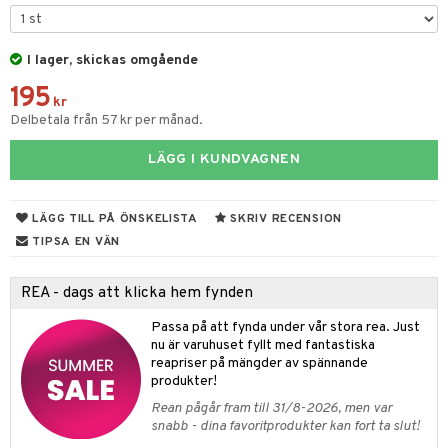
elar
öcker
ngsspel
skalendrar
gings
lar
tböcker
ment
k
tar
I lager, skickas omgående
atshirts
ivitetsleksaker
böcker
giska leksaker
saker
tar
195
kr
hirts
gleksaker
der
 Klossar
0 bitar
el
änst
Delbetala från 57 kr per månad.
don
O Builder
läder & Strumpor
sel
aterial
spel
 & svar
LÄGG I KUNDVAGNEN
a gå vagnar
omag
ndgård
r
ssel
set
psspel
produkt
ssar
urer
ionfigurer
kåp
illbehör
Måla
LÄGG TILL PÅ ÖNSKELISTA
SKRIV RECENSION
elningen
gformers
 Real
TIPSA EN VÄN
y Born
ndby
n
erial
tik
ktyg
tlest Pet Shop
bie
dby Stockholm
etsfordon
star & Gungdjur
s
REA - dags att klicka hem fynden
leich - Forntidsdjur
comelon
min
ar
figurer
Passa på att fynda under vår stora rea. Just
leich - Hästar
nu är varuhuset fyllt med fantastiska
ney Prinsessor
pi Hoppetossa
banor
ons Åberg
reapriser på mängder av spännande
leich-Wild Life
ktillbehör
i Villa Villerkulla
produkter!
ndkår
blarna
anicals
us
Rean pågår fram till 31/8-2026, men var
 Zhu Pets
by's Dollhouse
is
mse
tnite
 & Köksredskap
r
snabb - dina favoritprodukter kan fort ta slut!