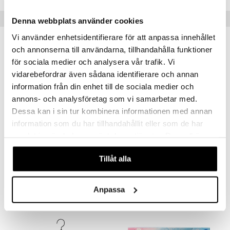
min
ic
Populära produkter
Little Pony
Denna webbplats använder cookies
 Patrol
Vi använder enhetsidentifierare för att anpassa innehållet
och annonserna till användarna, tillhandahålla funktioner
tson & Findus
för sociala medier och analysera vår trafik. Vi
pi Långstrump
vidarebefordrar även sådana identifierare och annan
information från din enhet till de sociala medier och
kemon
annons- och analysföretag som vi samarbetar med.
amashjältarna
Dessa kan i sin tur kombinera informationen med annan
information som du har tillhandahållit eller som de har
ållan
samlat in när du har använt deras tjänster. Du godkänner
derman
våra cookies vid fortsatt användande av vår webbplats.
Pippi Långstrump kläder
Pippi-dräkt: Peruk
PIPPI LÅNGSTRUMP
PIPPI LÅNGSTRUMP
er Mario
Tillåt alla
269
189
kr
kr
Anpassa