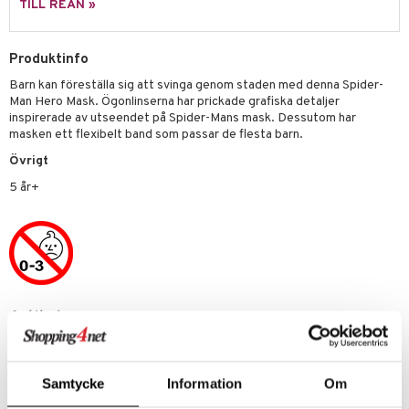
py Friends
g
tman
GO Bluey
TILL REAN »
dning
bil
.L.
libompa
O City
tyrt
Produktinfo
gtoys
s
O Classic
saker
Barn kan föreställa sig att svinga genom staden med denna Spider-
ens Barn
ney
O Creator
Man Hero Mask. Ögonlinserna har prickade grafiska detaljer
o
uslek
inspirerade av utseendet på Spider-Mans mask. Dessutom har
ållan
ney Prinsessor
GO Disney
badabado
andlek
masken ett flexibelt band som passar de flesta barn.
ffi Love
l
O Disney Princess
Övrigt
ki
mhus-leksaker
5 år+
zen
GO DUPLO
mhus-spel
ta Gris
O Friends
ry Potter
O Minecraft
lo Kitty
GO Ninjago
Artikelnr
.L.
GO Speed Champions
TSP32-1-XX
mma Mu
GO Spidey
le
O Super Heroes
Samtycke
Information
Om
Lägsta pris senaste 30 dagarna: 195 kr