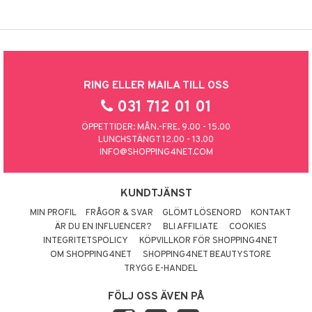
RING ELLER MAILA TILL OSS
031 712 01 01
ÖPPETTIDER: MÅN.-FRE. 9.00 - 15.00
LUNCHSTÄNGT 12.00 - 13.00
INFO@SHOPPING4NET.COM
KUNDTJÄNST
MIN PROFIL
FRÅGOR & SVAR
GLÖMT LÖSENORD
KONTAKT
ÄR DU EN INFLUENCER?
BLI AFFILIATE
COOKIES
INTEGRITETSPOLICY
KÖPVILLKOR FÖR SHOPPING4NET
OM SHOPPING4NET
SHOPPING4NET BEAUTYSTORE
TRYGG E-HANDEL
FÖLJ OSS ÄVEN PÅ