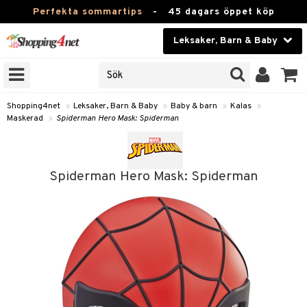
Perfekta sommartips
-
45 dagars öppet köp
Leksaker, Barn & Baby
RKEN
Skönhet
JER
ODUKTER
Kontaktlinser
Shopping4net
»
Leksaker, Barn & Baby
»
Baby & barn
»
Kalas
»
Maskerad
»
Spiderman Hero Mask: Spiderman
TKORT
Hälsokost
Apotek
arn
Spiderman Hero Mask: Spiderman
oarer
Fitness
 håret
et
Hem & Inredning
tar & Mössor
bygym
Leksaker, Barn & Baby
igt
ysitters
nservis
kar & Handdukar
Varumärken
nböcker
 & Skallra
lappar
nstillbehör
Kampanjer
ycken
iler
lådor & Matförvaring
d/Mamma