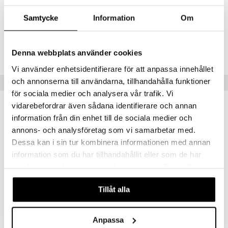
min
ic
Artikelnr
Little Pony
Samtycke
Information
Om
TDI14-1-0M
 Patrol
Lägsta pris senaste 30 dagarna: 249 kr
Denna webbplats använder cookies
tson & Findus
Vi använder enhetsidentifierare för att anpassa innehållet
pi Långstrump
och annonserna till användarna, tillhandahålla funktioner
Tips till dig
kemon
för sociala medier och analysera vår trafik. Vi
amashjältarna
vidarebefordrar även sådana identifierare och annan
information från din enhet till de sociala medier och
ållan
annons- och analysföretag som vi samarbetar med.
derman
Dessa kan i sin tur kombinera informationen med annan
information som du har tillhandahållit eller som de har
er Mario
samlat in när du har använt deras tjänster. Du godkänner
våra cookies vid fortsatt användande av vår webbplats.
Tillåt alla
Finns i flera varianter
Finns i flera varianter
Disguise Disney Classic Belle
Disguise Disney Classic Tinker Bell
Anpassa
DISGUISE
DISGUISE