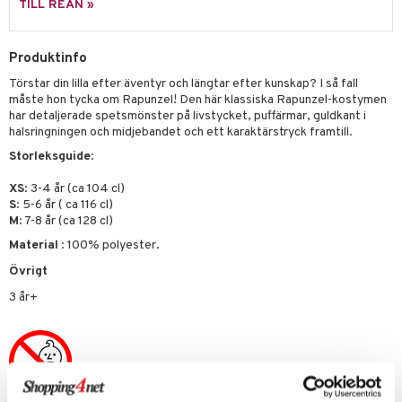
py Friends
g
tman
GO Bluey
TILL REAN »
dning
bil
.L.
libompa
O City
tyrt
Produktinfo
gtoys
s
O Classic
saker
Törstar din lilla efter äventyr och längtar efter kunskap? I så fall
ens Barn
ney
O Creator
måste hon tycka om Rapunzel! Den här klassiska Rapunzel-kostymen
o
uslek
har detaljerade spetsmönster på livstycket, puffärmar, guldkant i
ållan
ney Prinsessor
GO Disney
badabado
andlek
halsringningen och midjebandet och ett karaktärstryck framtill.
ffi Love
Storleksguide
:
l
O Disney Princess
ki
mhus-leksaker
zen
GO DUPLO
XS
: 3-4 år (ca 104 cl)
mhus-spel
S
: 5-6 år ( ca 116 cl)
ta Gris
O Friends
M
: 7-8 år (ca 128 cl)
Material
: 100% polyester.
ry Potter
O Minecraft
Övrigt
lo Kitty
GO Ninjago
3 år+
.L.
GO Speed Champions
mma Mu
GO Spidey
le
O Super Heroes