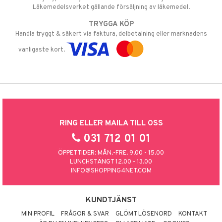
Läkemedelsverket gällande försäljning av läkemedel.
TRYGGA KÖP
Handla tryggt & säkert via faktura, delbetalning eller marknadens
vanligaste kort.
RING ELLER MAILA TILL OSS
031 712 01 01
ÖPPETTIDER: MÅN.-FRE. 9.00 - 15.00
LUNCHSTÄNGT 12.00 - 13.00
INFO@SHOPPING4NET.COM
KUNDTJÄNST
MIN PROFIL
FRÅGOR & SVAR
GLÖMT LÖSENORD
KONTAKT