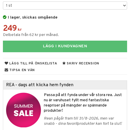
elar
öcker
ngsspel
skalendrar
gings
lar
tböcker
ment
k
tar
I lager, skickas omgående
atshirts
ivitetsleksaker
böcker
giska leksaker
saker
tar
249
kr
hirts
gleksaker
der
 Klossar
0 bitar
el
änst
Delbetala från 62 kr per månad.
don
O Builder
läder & Strumpor
sel
aterial
spel
 & svar
LÄGG I KUNDVAGNEN
a gå vagnar
omag
ndgård
r
ssel
set
psspel
produkt
ssar
urer
ionfigurer
kåp
illbehör
Måla
LÄGG TILL PÅ ÖNSKELISTA
SKRIV RECENSION
elningen
gformers
 Real
TIPSA EN VÄN
y Born
ndby
n
erial
tik
ktyg
tlest Pet Shop
bie
dby Stockholm
etsfordon
star & Gungdjur
s
REA - dags att klicka hem fynden
leich - Forntidsdjur
comelon
min
ar
figurer
Passa på att fynda under vår stora rea. Just
leich - Hästar
nu är varuhuset fyllt med fantastiska
ney Prinsessor
pi Hoppetossa
banor
ons Åberg
reapriser på mängder av spännande
leich-Wild Life
ktillbehör
i Villa Villerkulla
produkter!
ndkår
blarna
anicals
us
Rean pågår fram till 31/8-2026, men var
 Zhu Pets
by's Dollhouse
is
mse
tnite
 & Köksredskap
r
snabb - dina favoritprodukter kan fort ta slut!