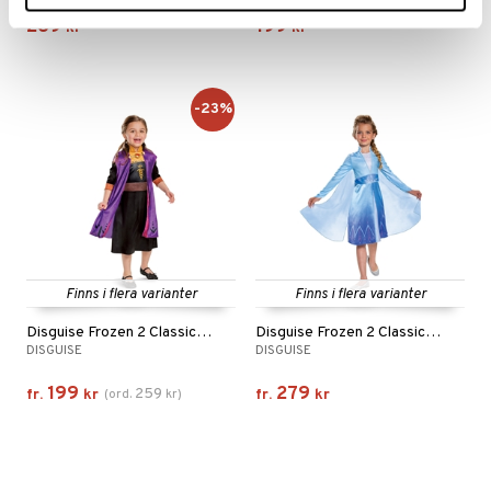
269
199
kr
kr
-23%
Finns i flera varianter
Finns i flera varianter
Disguise Frozen 2 Classic Anna
Disguise Frozen 2 Classic Elsa
DISGUISE
DISGUISE
199
279
259
fr.
kr
(
ord.
kr
)
fr.
kr