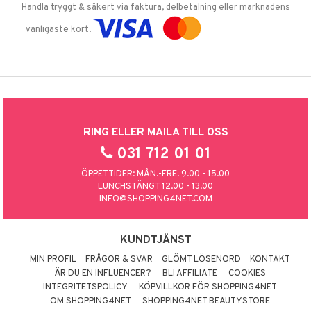
Handla tryggt & säkert via faktura, delbetalning eller marknadens
vanligaste kort.
RING ELLER MAILA TILL OSS
031 712 01 01
ÖPPETTIDER: MÅN.-FRE. 9.00 - 15.00
LUNCHSTÄNGT 12.00 - 13.00
INFO@SHOPPING4NET.COM
KUNDTJÄNST
MIN PROFIL
FRÅGOR & SVAR
GLÖMT LÖSENORD
KONTAKT
ÄR DU EN INFLUENCER?
BLI AFFILIATE
COOKIES
INTEGRITETSPOLICY
KÖPVILLKOR FÖR SHOPPING4NET
OM SHOPPING4NET
SHOPPING4NET BEAUTYSTORE