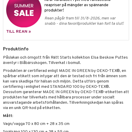
leich - Forntidsdjur
comelon
min
ar
figurer
reapriser på mängder av spännande
leich - Hästar
ney Prinsessor
produkter!
pi Hoppetossa
banor
ons Åberg
Rean pågår fram till 31/8-2026, men var
leich-Wild Life
ktillbehör
i Villa Villerkulla
ndkår
blarna
anicals
us
snabb - dina favoritprodukter kan fort ta slut!
 Zhu Pets
by's Dollhouse
is
mse
TILL REAN »
tnite
 & Köksredskap
r
py Friends
g
tman
GO Bluey
dning
bil
Produktinfo
.L.
libompa
O City
tyrt
Påslakan och örngott från Rätt Starts kollektion Elsa Beskow Puttes
gtoys
s
O Classic
äventyr i Blåbärsskogen. Tillverkat i bomull.
saker
ens Barn
Produkten är certifierad enligt MADE IN GREEN by OEKO-TEX®, en
ney
O Creator
o
uslek
spårbar etikett som intygar att den är testad och fri från ämnen som
ållan
kan vara skadliga för hälsan och miljön. Detta utförs genom
ney Prinsessor
GO Disney
badabado
andlek
certifiering i enlighet med STANDARD 100 by OEKO-TEX®.
ffi Love
l
Dessutom garanterar MADE IN GREEN by OEKO-TEX®-etiketten att
O Disney Princess
ki
mhus-leksaker
produkten har tillverkats med hållbara processer under socialt
zen
GO DUPLO
ansvarstagande arbetsförhållanden. Tillverkningskedjan kan spåras
mhus-spel
via en unik QR-kod på etiketten.
ta Gris
O Friends
Mått
:
ry Potter
O Minecraft
Vagn/vagga 70 x 80 cm + 28 x 35 cm
Spjälsäng 100 x 130 cm + 38 x 55 cm