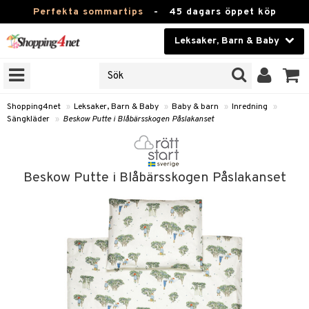
Perfekta sommartips
-
45 dagars öppet köp
Leksaker, Barn & Baby
RKEN
Skönhet
JER
ODUKTER
Kontaktlinser
Shopping4net
»
Leksaker, Barn & Baby
»
Baby & barn
»
Inredning
»
Sängkläder
»
Beskow Putte i Blåbärsskogen Påslakanset
TKORT
Hälsokost
Apotek
arn
Beskow Putte i Blåbärsskogen Påslakanset
oarer
Fitness
 håret
et
Hem & Inredning
tar & Mössor
bygym
Leksaker, Barn & Baby
igt
ysitters
nservis
kar & Handdukar
Varumärken
nböcker
 & Skallra
lappar
nstillbehör
Kampanjer
ycken
iler
lådor & Matförvaring
d/Mamma