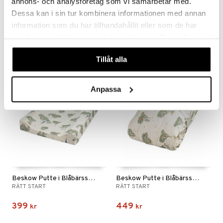
annons- och analysföretag som vi samarbetar med.
Beskow Blomsterfesten Påslakanset Rosa
Beskow Blomsterfesten Påslakanset Sand
Dessa kan i sin tur kombinera informationen med annan
RÄTT START
RÄTT START
information som du har tillhandahållit eller som de har
samlat in när du har använt deras tjänster. Du godkänner
159
159
fr.
kr
fr.
kr
våra cookies vid fortsatt användande av vår webbplats.
Tillåt alla
Anpassa
Beskow Putte i Blåbärsskogen Skötbädd
Beskow Putte i Blåbärsskogen Spjälskydd
RÄTT START
RÄTT START
399
449
kr
kr