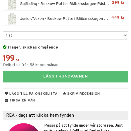
299 kr
Spjälsäng - Beskow Putte i Blåbärsskogen Påslakanset
dvård
oarer
449 kr
par & Tillbehör
Junior/Vuxen - Beskow Putte i Blåbärsskogen Påslakanset
sar & Solhattar
der & UV-kläder
ker
ngar
är
ment
elar
öcker
ngsspel
skalendrar
I lager, skickas omgående
gings
lar
tböcker
ment
k
tar
199
kr
atshirts
ivitetsleksaker
böcker
giska leksaker
saker
tar
Delbetala från 58 kr per månad.
hirts
gleksaker
der
 Klossar
0 bitar
el
änst
LÄGG I KUNDVAGNEN
don
O Builder
läder & Strumpor
sel
aterial
spel
 & svar
a gå vagnar
omag
ndgård
r
ssel
set
psspel
LÄGG TILL PÅ ÖNSKELISTA
SKRIV RECENSION
produkt
ssar
TIPSA EN VÄN
urer
ionfigurer
kåp
illbehör
Måla
elningen
gformers
 Real
y Born
ndby
n
erial
REA - dags att klicka hem fynden
tik
ktyg
tlest Pet Shop
bie
dby Stockholm
etsfordon
star & Gungdjur
s
Passa på att fynda under vår stora rea. Just
nu är varuhuset fyllt med fantastiska