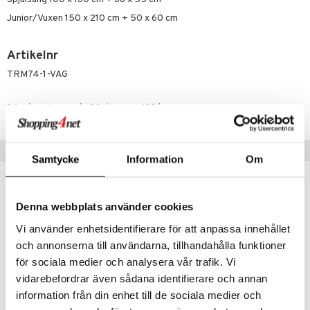
lo Kitty
GO Ninjago
Junior/Vuxen 150 x 210 cm + 50 x 60 cm
.L.
GO Speed Champions
mma Mu
GO Spidey
Artikelnr
le
O Super Heroes
TRM74-1-VAG
min
ic
Lägsta pris senaste 30 dagarna: 199 kr
Little Pony
 Patrol
Tips till dig
Samtycke
Information
Om
tson & Findus
pi Långstrump
Denna webbplats använder cookies
kemon
Vi använder enhetsidentifierare för att anpassa innehållet
amashjältarna
och annonserna till användarna, tillhandahålla funktioner
ållan
för sociala medier och analysera vår trafik. Vi
vidarebefordrar även sådana identifierare och annan
derman
information från din enhet till de sociala medier och
Finns i flera varianter
Finns i flera varianter
er Mario