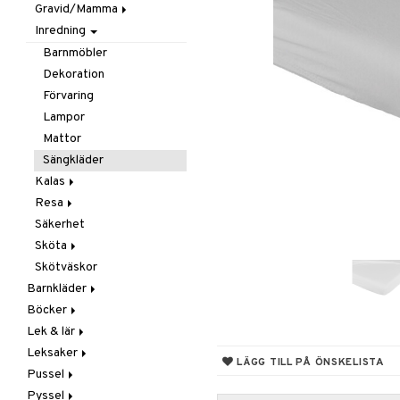
Gravid/Mamma
Smycken
Mobiler
Matlådor & Matförvaring
Inredning
Solglasögon
Snuttefiltar
Nappflaskor & Tillbehör
Graviditet & amning
Vattenflaskor &
Barnmöbler
Tillbehör
Dekoration
Förvaring
Lampor
Mattor
Sängkläder
Kalas
Resa
Maskerad
Säkerhet
Tillbehör
I Bilen
Sköta
Paraply
Skötväskor
Väskor
Badrummet
Barnkläder
Handdukar
Böcker
Accessoarer
Hudvård
Lek & lär
Badkläder & UV-kläder
Dagböcker
Nappar & Tillbehör
Kepsar & Solhattar
Leksaker
Klänningar
Läs & Lär
Experiment
LÄGG TILL PÅ ÖNSKELISTA
Pussel
Nederdelar
Målarböcker
Inlärningsspel
Adventskalendrar
Pyssel
Överdelar
Presentböcker
Instrument
Babylek
1000 bitar
Leggings