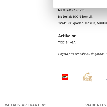
Greta Gris
LEGO Friends
– Säkert dra-på-lakan med anti-tr
Harry Potter
LEGO Minecraft
Mått
: 60 x 120 cm
Hello Kitty
LEGO Ninjago
Material
: 100% bomull.
L.O.L.
LEGO Speed Champions
Tvätt
: 30 grader i maskin, torktum
Mamma Mu
LEGO Spidey
Mulle
LEGO Super Heroes
Mumin
Sonic
Artikelnr
My Little Pony
TCD17-1-GA
Paw Patrol
Pettson & Findus
Lägsta pris senaste 30 dagarna: 11
Pippi Långstrump
Pokemon
Pyjamashjältarna
Skrållan
Spiderman
Super Mario
VAD KOSTAR FRAKTEN?
SNABBA LE