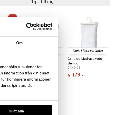
Tips till dig
-26%
Om
 varianter
Finns i flera varianter
Finns i flera varianter
Panda Kudde
Candide Dra-på-lakan
Candide Madrasskydd
Bomull 70x140 cm
Bambu
andahålla funktioner för
CANDIDE
CANDIDE
n information från din enhet
149
179
rd.
229
kr
)
kr
fr.
kr
 tur kombinera informationen
 deras tjänster. Du
Tillåt alla