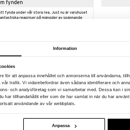
hem fynden
tt fynda under vår stora rea. Just nu är varuhuset
fantastiska reapriser på mängder av spännande
!
 fram till 31/8-2026, men var snabb - dina
ukter kan fort ta slut!
N »
Information
Finns i flera
cookies
Candide Air 
chigt och lakanet är lätt att trä på madrassen.
 att barnet inte riskerar att trassla in sig i lakanet.
e för att anpassa innehållet och annonserna till användarna, tillh
CANDIDE
s i maskin på 30 grader men ska undvika att
vår trafik. Vi vidarebefordrar även sådana identifierare och anna
169
(
o
a kvaliteten. Candide dra-på-lakan är framtagna med
fr.
kr
nnons- och analysföretag som vi samarbetar med. Dessa kan i sin
te att hindra barnet från att trassla in sig i lakanet.
åra madrasser 60×120 cm och är tillverkade i bomull.
har tillhandahållit eller som de har samlat in när du har använt
ortsatt användande av vår webbplats.
mull:
Anpassa