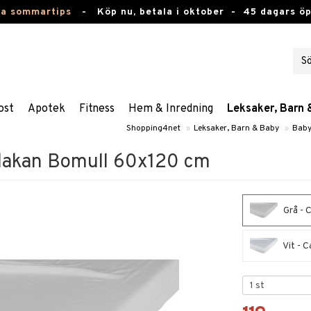
ta sommartips
-
Köp nu, betala i oktober -
45 dagars ö
ost
Apotek
Fitness
Hem & Inredning
Leksaker, Barn 
Shopping4net
»
Leksaker, Barn & Baby
»
Baby
-lakan Bomull 60x120 cm
Grå - 
Vit - 