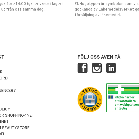
gda före 14:00 (gäller varor i lager)
EU-logotypen är symbolen som visar
 ut från oss samma dag.
godkända av Läkemedelsverket gä
försäljning av läkemedel.
ST
FÖLJ OSS ÄVEN PÅ
AR
NORD
LUENCER?
OLICY
ÖR SHOPPING4NET
4NET
T BEAUTYSTORE
DEL