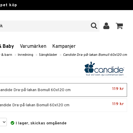
ppet köp
& Baby
Varumärken
Kampanjer
 & barn
»
Inredning
»
Sängkläder
»
Candide Dra-på-lakan Bomull 60x120 cm
119 kr
Candide Dra-på-lakan Bomull 60x120 cm
119 kr
Candide Dra-på-lakan Bomull 60x120 cm
I lager, skickas omgående