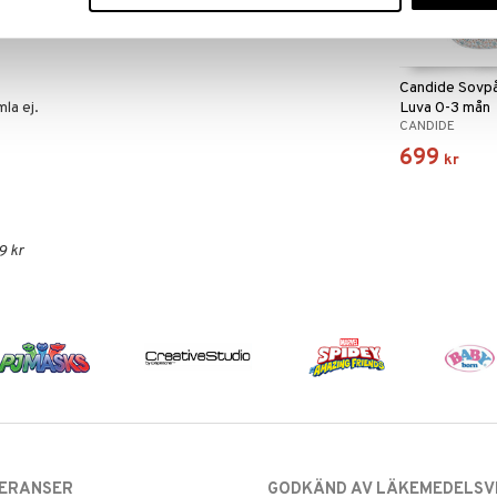
assel effekt
Candide Sovp
la ej.
Luva 0-3 mån
CANDIDE
699
kr
9 kr
VERANSER
GODKÄND AV LÄKEMEDELSV