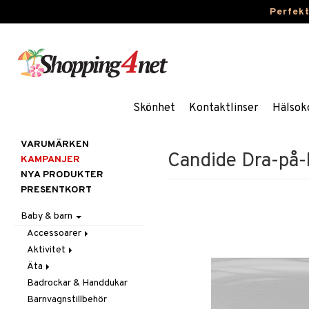
Perfek
Skönhet
Kontaktlinser
Hälsok
VARUMÄRKEN
Candide Dra-på
KAMPANJER
NYA PRODUKTER
PRESENTKORT
Baby & barn
Accessoarer
Aktivitet
För håret
Äta
Hattar & Mössor
Babygym
Badrockar & Handdukar
Övrigt
Babysitters
Barnservis
Barnvagnstillbehör
Plånböcker
Bit & Skallra
Haklappar