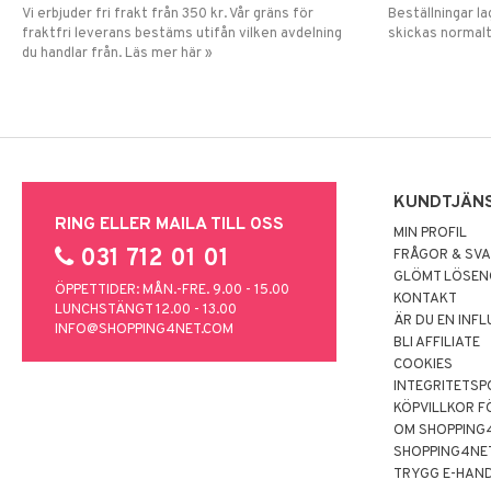
Vi erbjuder fri frakt från 350 kr. Vår gräns för
Beställningar la
fraktfri leverans bestäms utifån vilken avdelning
skickas normalt
du handlar från. Läs mer här »
KUNDTJÄN
RING ELLER MAILA TILL OSS
MIN PROFIL
031 712 01 01
FRÅGOR & SV
GLÖMT LÖSE
ÖPPETTIDER: MÅN.-FRE. 9.00 - 15.00
KONTAKT
LUNCHSTÄNGT 12.00 - 13.00
ÄR DU EN INF
INFO@SHOPPING4NET.COM
BLI AFFILIATE
COOKIES
INTEGRITETSP
KÖPVILLKOR F
OM SHOPPING
SHOPPING4NE
TRYGG E-HAN