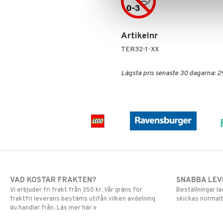
Greta Gris
LEGO Friends
Harry Potter
LEGO Minecraft
Hello Kitty
LEGO Ninjago
Artikelnr
L.O.L.
LEGO Speed Champions
Mamma Mu
LEGO Spidey
TER32-1-XX
Mulle
LEGO Super Heroes
Mumin
Sonic
Lägsta pris senaste 30 dagarna: 2
My Little Pony
Paw Patrol
Pettson & Findus
Pippi Långstrump
Pokemon
Pyjamashjältarna
Skrållan
Spiderman
VAD KOSTAR FRAKTEN?
SNABBA LE
Super Mario
Vi erbjuder fri frakt från 350 kr. Vår gräns för
Beställningar la
fraktfri leverans bestäms utifån vilken avdelning
skickas normalt
du handlar från. Läs mer här »