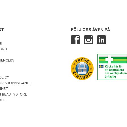
ST
FÖLJ OSS ÄVEN PÅ
AR
NORD
LUENCER?
OLICY
ÖR SHOPPING4NET
4NET
T BEAUTYSTORE
DEL