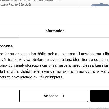
 fram till 31/8-2026, men var snabb - dina
ukter kan fort ta slut!
N »
Carlo Baby L
ap? I vår Outlet hittar du massor av produkter till
Information
Ficklampa Sha
ynda medan dina favoritprodukter fortfarande finns
CARLOBABY
149
et räcker!
kr
cookies
e för att anpassa innehållet och annonserna till användarna, tillh
vår trafik. Vi vidarebefordrar även sådana identifierare och anna
nnons- och analysföretag som vi samarbetar med. Dessa kan i sin
rdet? Då har du här en smart nattlampa från Peppa
har tillhandahållit eller som de har samlat in när du har använt
an lyser i 10 minuter.
ortsatt användande av vår webbplats.
3 x AA-batterier (demo-batterier ingår).
Anpassa
Bamse Nattl
Stjärnhimmel 