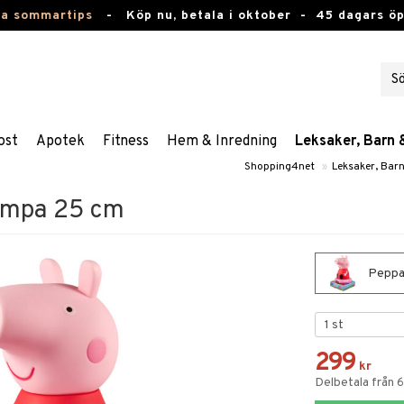
ta sommartips
-
Köp nu, betala i oktober -
45 dagars ö
ost
Apotek
Fitness
Hem & Inredning
Leksaker, Barn 
Shopping4net
»
Leksaker, Bar
lampa 25 cm
Peppa 
299
kr
Delbetala från 