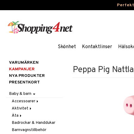
Perfek
Skönhet
Kontaktlinser
Hälsok
VARUMÄRKEN
Peppa Pig Natt
KAMPANJER
NYA PRODUKTER
PRESENTKORT
Baby & barn
Accessoarer
Aktivitet
För håret
Äta
Hattar & Mössor
Babygym
Badrockar & Handdukar
Övrigt
Babysitters
Barnservis
Barnvagnstillbehör
Plånböcker
Bit & Skallra
Haklappar