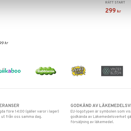
RÄTT START
299
kr
99 kr
VERANSER
GODKÄND AV LÄKEMEDELSV
gda före 14:00 (gäller varor i lager)
EU-logotypen är symbolen som visar
 ut från oss samma dag.
godkända av Läkemedelsverket gä
försäljning av läkemedel.