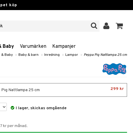
ppet köp
& Baby
Varumärken
Kampanjer
n & Baby
»
Baby & barn
»
Inredning
»
Lampor
»
Peppa Pig Nattlampa 25 cm
299 kr
Pig Nattlampa 25 cm
I lager, skickas omgående
67 kr per månad.