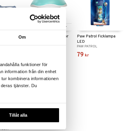
Finns i flera varianter
ED-
Pabobo Stjärnprojektor
Paw Patrol Ficklampa
Om
rk
Svamp Musik
LED
PABOBO
PAW PATROL
399
79
fr.
kr
kr
andahålla funktioner för
n information från din enhet
 tur kombinera informationen
 deras tjänster. Du
Tillåt alla
ampa
Musik