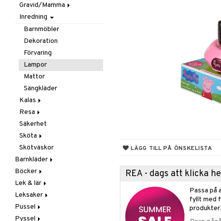
Gravid/Mamma
Smycken
Mobiler
Matlådor & Matförvaring
Inredning
Solglasögon
Snuttefiltar
Nappflaskor & Tillbehör
Graviditet & amning
Vattenflaskor &
Barnmöbler
Tillbehör
Dekoration
Förvaring
Lampor
Mattor
Sängkläder
Kalas
Resa
Maskerad
Säkerhet
Tillbehör
I Bilen
Sköta
Paraply
Skötväskor
Väskor
Badrummet
LÄGG TILL PÅ ÖNSKELISTA
Barnkläder
Handdukar
Böcker
Accessoarer
Hudvård
REA - dags att klicka 
Lek & lär
Badkläder & UV-kläder
Dagböcker
Nappar & Tillbehör
Kepsar & Solhattar
Passa på a
Leksaker
Klänningar
Läs & Lär
Experiment
fyllt med 
Pussel
Nederdelar
Målarböcker
Inlärningsspel
Adventskalendrar
produkter
Pyssel
Överdelar
Presentböcker
Instrument
Babylek
1000 bitar
Leggings