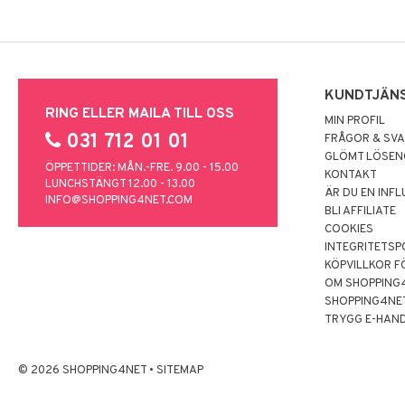
KUNDTJÄN
RING ELLER MAILA TILL OSS
MIN PROFIL
031 712 01 01
FRÅGOR & SV
GLÖMT LÖSE
ÖPPETTIDER: MÅN.-FRE. 9.00 - 15.00
KONTAKT
LUNCHSTÄNGT 12.00 - 13.00
ÄR DU EN INF
INFO@SHOPPING4NET.COM
BLI AFFILIATE
COOKIES
INTEGRITETSP
KÖPVILLKOR F
OM SHOPPING
SHOPPING4NE
TRYGG E-HAN
© 2026 SHOPPING4NET
•
SITEMAP