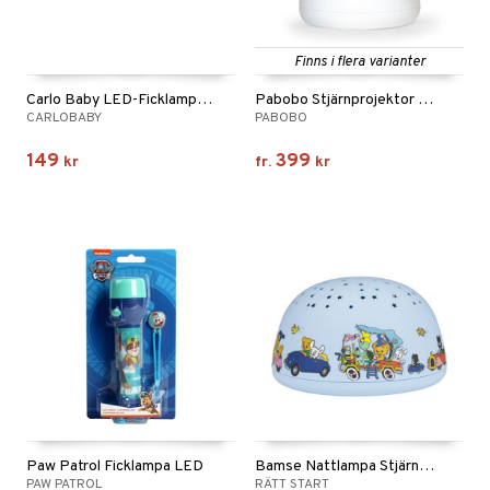
Finns i flera varianter
Carlo Baby LED-Ficklampa Shark
Pabobo Stjärnprojektor Svamp Musik
CARLOBABY
PABOBO
149
399
kr
fr.
kr
Paw Patrol Ficklampa LED
Bamse Nattlampa Stjärnhimmel Musik
PAW PATROL
RÄTT START