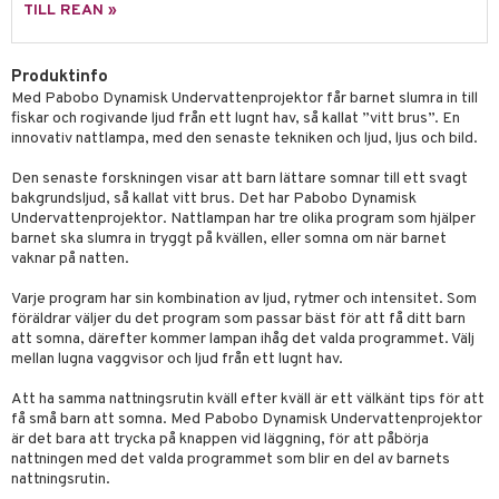
leich - Forntidsdjur
comelon
min
ar
figurer
TILL REAN »
leich - Hästar
ney Prinsessor
pi Hoppetossa
banor
ons Åberg
Produktinfo
leich-Wild Life
ktillbehör
i Villa Villerkulla
ndkår
blarna
anicals
us
Med Pabobo Dynamisk Undervattenprojektor får barnet slumra in till
 Zhu Pets
by's Dollhouse
is
fiskar och rogivande ljud från ett lugnt hav, så kallat ”vitt brus”. En
mse
tnite
 & Köksredskap
r
innovativ nattlampa, med den senaste tekniken och ljud, ljus och bild.
py Friends
g
tman
GO Bluey
dning
bil
Den senaste forskningen visar att barn lättare somnar till ett svagt
.L.
libompa
O City
bakgrundsljud, så kallat vitt brus. Det har Pabobo Dynamisk
tyrt
Undervattenprojektor. Nattlampan har tre olika program som hjälper
gtoys
s
O Classic
barnet ska slumra in tryggt på kvällen, eller somna om när barnet
saker
vaknar på natten.
ens Barn
ney
O Creator
o
uslek
Varje program har sin kombination av ljud, rytmer och intensitet. Som
ållan
ney Prinsessor
GO Disney
badabado
andlek
föräldrar väljer du det program som passar bäst för att få ditt barn
att somna, därefter kommer lampan ihåg det valda programmet. Välj
ffi Love
l
O Disney Princess
ki
mhus-leksaker
mellan lugna vaggvisor och ljud från ett lugnt hav.
zen
GO DUPLO
mhus-spel
Att ha samma nattningsrutin kväll efter kväll är ett välkänt tips för att
få små barn att somna. Med Pabobo Dynamisk Undervattenprojektor
ta Gris
O Friends
är det bara att trycka på knappen vid läggning, för att påbörja
nattningen med det valda programmet som blir en del av barnets
ry Potter
O Minecraft
nattningsrutin.