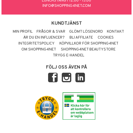
LUNCHSTÄNGT 12.00 - 13.00
INFO@SHOPPING4NET.COM
KUNDTJÄNST
MIN PROFIL
FRÅGOR & SVAR
GLÖMT LÖSENORD
KONTAKT
ÄR DU EN INFLUENCER?
BLI AFFILIATE
COOKIES
INTEGRITETSPOLICY
KÖPVILLKOR FÖR SHOPPING4NET
OM SHOPPING4NET
SHOPPING4NET BEAUTYSTORE
TRYGG E-HANDEL
FÖLJ OSS ÄVEN PÅ