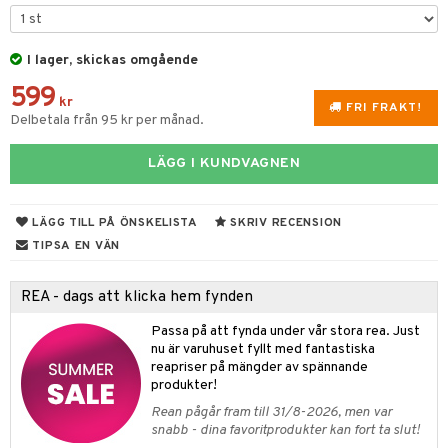
dvård
oarer
I lager, skickas omgående
par & Tillbehör
sar & Solhattar
der & UV-kläder
ker
599
ngar
är
ment
kr
FRI FRAKT!
Delbetala från 95 kr per månad.
elar
öcker
ngsspel
skalendrar
LÄGG I KUNDVAGNEN
gings
lar
tböcker
ment
k
tar
atshirts
ivitetsleksaker
böcker
giska leksaker
saker
tar
LÄGG TILL PÅ ÖNSKELISTA
SKRIV RECENSION
hirts
gleksaker
der
 Klossar
0 bitar
el
TIPSA EN VÄN
änst
don
O Builder
läder & Strumpor
sel
aterial
spel
 & svar
REA - dags att klicka hem fynden
a gå vagnar
omag
ndgård
r
ssel
set
psspel
produkt
Passa på att fynda under vår stora rea. Just
ssar
urer
ionfigurer
kåp
illbehör
Måla
nu är varuhuset fyllt med fantastiska
elningen
reapriser på mängder av spännande
gformers
 Real
y Born
ndby
n
erial
produkter!
tik
Rean pågår fram till 31/8-2026, men var
ktyg
tlest Pet Shop
bie
dby Stockholm
etsfordon
star & Gungdjur
s
snabb - dina favoritprodukter kan fort ta slut!