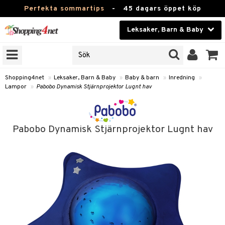
Perfekta sommartips
-
45 dagars öppet köp
Leksaker, Barn & Baby
RKEN
Skönhet
JER
ODUKTER
Kontaktlinser
Shopping4net
»
Leksaker, Barn & Baby
»
Baby & barn
»
Inredning
»
Lampor
»
Pabobo Dynamisk Stjärnprojektor Lugnt hav
TKORT
Hälsokost
Apotek
arn
Pabobo Dynamisk Stjärnprojektor Lugnt hav
oarer
Fitness
 håret
et
Hem & Inredning
tar & Mössor
bygym
Leksaker, Barn & Baby
igt
ysitters
nservis
kar & Handdukar
Varumärken
nböcker
 & Skallra
lappar
nstillbehör
Kampanjer
ycken
iler
lådor & Matförvaring
d/Mamma