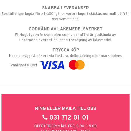
SNABBA LEVERANSER
Beställningar lagda före 14:00 (gäller varor i lager) skickas normalt ut från
oss samma dag.
GODKÄND AV LÄKEMEDELSVERKET
EU-logotypen är symbolen som visar att vi är godkända av
Läkemedelsverket gällande försäljning av läkemedel.
TRYGGA KÖP
Handla tryggt & säkert via faktura, delbetalning eller marknadens
vanligaste kort.
RING ELLER MAILA TILL OSS
031 712 01 01
ÖPPETTIDER: MÅN.-FRE. 9.00 - 15.00