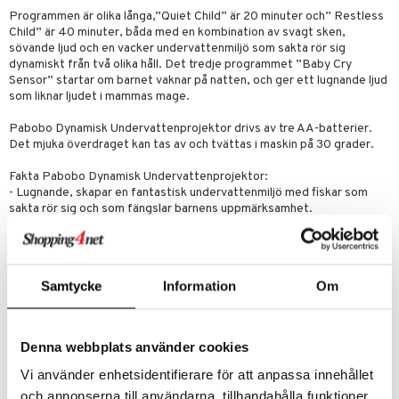
lo Kitty
GO Ninjago
Programmen är olika långa,”Quiet Child” är 20 minuter och” Restless
.L.
GO Speed Champions
Child” är 40 minuter, båda med en kombination av svagt sken,
sövande ljud och en vacker undervattenmiljö som sakta rör sig
mma Mu
GO Spidey
dynamiskt från två olika håll. Det tredje programmet ”Baby Cry
Sensor” startar om barnet vaknar på natten, och ger ett lugnande ljud
le
O Super Heroes
som liknar ljudet i mammas mage.
min
ic
Pabobo Dynamisk Undervattenprojektor drivs av tre AA-batterier.
Det mjuka överdraget kan tas av och tvättas i maskin på 30 grader.
Little Pony
Fakta Pabobo Dynamisk Undervattenprojektor:
 Patrol
- Lugnande, skapar en fantastisk undervattenmiljö med fiskar som
sakta rör sig och som fängslar barnens uppmärksamhet.
tson & Findus
- Musik, välj mellan vaggvisa och rytmer från havet.
- Smart, automatisk avstängning. Sensor som uppfattar om barnet
pi Långstrump
vaknar och gråter och startar då automatiskt.
- Praktisk, projektorn kan tas ut och det mjuka överdraget kan
kemon
Samtycke
Information
Om
tvättas i maskin.
- Säker, LED-lampa som inte blir varm.
amashjältarna
- Kan ställas i tre lägen, för lugnt barn, rastlös barn och barn som
ållan
vaknar på natten.
Denna webbplats använder cookies
derman
Vi använder enhetsidentifierare för att anpassa innehållet
Övrigt
och annonserna till användarna, tillhandahålla funktioner
er Mario