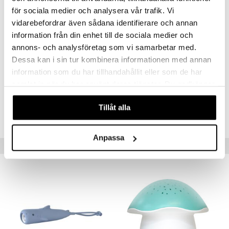
Från 0 månader
för sociala medier och analysera vår trafik. Vi
vidarebefordrar även sådana identifierare och annan
information från din enhet till de sociala medier och
annons- och analysföretag som vi samarbetar med.
Dessa kan i sin tur kombinera informationen med annan
information som du har tillhandahållit eller som de har
Artikelnr
samlat in när du har använt deras tjänster. Du godkänner
TRA52-1-XX
våra cookies vid fortsatt användande av vår webbplats.
Tillåt alla
Lägsta pris senaste 30 dagarna: 599 kr
Anpassa
Populära produkter