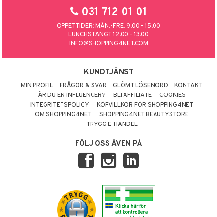
031 712 01 01
ÖPPETTIDER: MÅN.-FRE. 9.00 - 15.00
LUNCHSTÄNGT 12.00 - 13.00
INFO@SHOPPING4NET.COM
KUNDTJÄNST
MIN PROFIL
FRÅGOR & SVAR
GLÖMT LÖSENORD
KONTAKT
ÄR DU EN INFLUENCER?
BLI AFFILIATE
COOKIES
INTEGRITETSPOLICY
KÖPVILLKOR FÖR SHOPPING4NET
OM SHOPPING4NET
SHOPPING4NET BEAUTYSTORE
TRYGG E-HANDEL
FÖLJ OSS ÄVEN PÅ