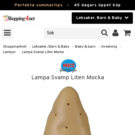
Perfekta sommartips
-
45 dagars öppet köp
Leksaker, Barn & Baby
RKEN
Skönhet
JER
ODUKTER
Kontaktlinser
Shopping4net
»
Leksaker, Barn & Baby
»
Baby & barn
»
Inredning
»
Lampor
»
Lampa Svamp Liten Mocka
TKORT
Hälsokost
Apotek
arn
Lampa Svamp Liten Mocka
oarer
Fitness
 håret
et
Hem & Inredning
tar & Mössor
bygym
Leksaker, Barn & Baby
igt
ysitters
nservis
kar & Handdukar
Varumärken
nböcker
 & Skallra
lappar
nstillbehör
Kampanjer
ycken
iler
lådor & Matförvaring
d/Mamma