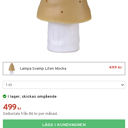
glasögon
ttefiltar
pflaskor & Tillbehör
viditet & amning
ing
tenflaskor & Tillbehör
nmöbler
oration
varing
mpor
tor
gkläder
499 kr
Lampa Svamp Liten Mocka
kerad
lbehör
ilen
et
I lager, skickas omgående
499
aply
kr
Delbetala från 86 kr per månad.
kor
drummet
skor
LÄGG I KUNDVAGNEN
nddukar
er