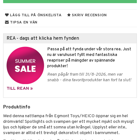
dvård
oarer
LÄGG TILL PÅ ÖNSKELISTA
SKRIV RECENSION
par & Tillbehör
sar & Solhattar
der & UV-kläder
ker
TIPSA EN VÄN
ngar
är
ment
REA - dags att klicka hem fynden
elar
öcker
ngsspel
skalendrar
Passa på att fynda under vår stora rea. Just
gings
lar
tböcker
ment
k
tar
nu är varuhuset fyllt med fantastiska
reapriser på mängder av spännande
atshirts
ivitetsleksaker
böcker
giska leksaker
saker
tar
produkter!
Rean pågår fram till 31/8-2026, men var
hirts
gleksaker
der
 Klossar
0 bitar
el
änst
snabb - dina favoritprodukter kan fort ta slut!
don
O Builder
läder & Strumpor
sel
aterial
spel
TILL REAN »
 & svar
a gå vagnar
omag
ndgård
r
ssel
set
psspel
produkt
Produktinfo
ssar
urer
ionfigurer
kåp
illbehör
Måla
elningen
Med denna nattlampa från Egmont Toys/HEICO öppnar sig en hel
gformers
 Real
y Born
ndby
n
erial
drömvärld! Spotlights och svampen ger ett mycket mjukt och mysigt
tik
ljus och hjälper de små att somna utan krångel. Upplyst eller inte,
ktyg
tlest Pet Shop
bie
dby Stockholm
etsfordon
star & Gungdjur
s
svampen är alltid ett trevligt dekorativt objekt i barnrummet.