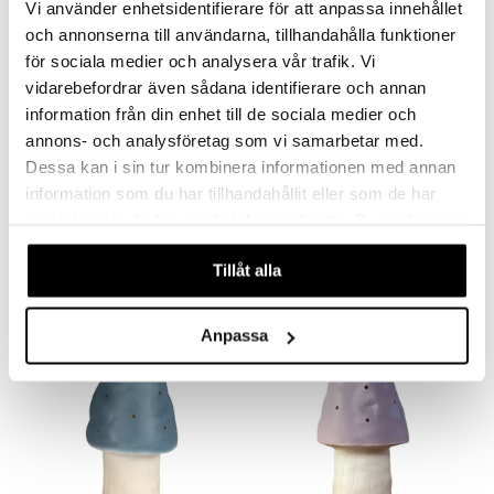
lo Kitty
GO Ninjago
Vi använder enhetsidentifierare för att anpassa innehållet
och annonserna till användarna, tillhandahålla funktioner
.L.
GO Speed Champions
för sociala medier och analysera vår trafik. Vi
mma Mu
GO Spidey
vidarebefordrar även sådana identifierare och annan
information från din enhet till de sociala medier och
le
O Super Heroes
annons- och analysföretag som vi samarbetar med.
min
ic
Dessa kan i sin tur kombinera informationen med annan
Lampa Klassisk Kanin Vit
Lampa Rådjur
Little Pony
information som du har tillhandahållit eller som de har
HEICO
HEICO
samlat in när du har använt deras tjänster. Du godkänner
 Patrol
699
1249
kr
kr
våra cookies vid fortsatt användande av vår webbplats.
tson & Findus
Tillåt alla
pi Långstrump
Anpassa
kemon
amashjältarna
ållan
derman
er Mario