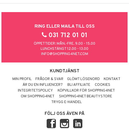
RING ELLER MAILA TILL OSS
031 712 01 01
ÖPPETTIDER: MÅN.-FRE. 9.00 - 15.00
LUNCHSTÄNGT 12.00 - 13.00
INFO@SHOPPING4NET.COM
KUNDTJÄNST
MIN PROFIL
FRÅGOR & SVAR
GLÖMT LÖSENORD
KONTAKT
ÄR DU EN INFLUENCER?
BLI AFFILIATE
COOKIES
INTEGRITETSPOLICY
KÖPVILLKOR FÖR SHOPPING4NET
OM SHOPPING4NET
SHOPPING4NET BEAUTYSTORE
TRYGG E-HANDEL
FÖLJ OSS ÄVEN PÅ