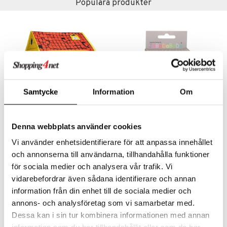
leich - Forntidsdjur
comelon
min
ar
Populära produkter
figurer
leich - Hästar
ney Prinsessor
pi Hoppetossa
banor
ons Åberg
leich-Wild Life
ktillbehör
i Villa Villerkulla
ndkår
blarna
anicals
us
 Zhu Pets
by's Dollhouse
is
mse
tnite
 & Köksredskap
r
py Friends
g
tman
GO Bluey
dning
bil
.L.
libompa
O City
tyrt
Samtycke
Information
Om
gtoys
s
O Classic
saker
ens Barn
ney
O Creator
Denna webbplats använder cookies
o
uslek
Pippi Lektält Pop-Up
JaBaDaBaDo Ljus till Födelsedagståg 12-pack
ållan
PIPPI LÅNGSTRUMP
JABADABADO
ney Prinsessor
GO Disney
Vi använder enhetsidentifierare för att anpassa innehållet
badabado
andlek
och annonserna till användarna, tillhandahålla funktioner
ffi Love
l
O Disney Princess
389
69
kr
kr
ki
mhus-leksaker
för sociala medier och analysera vår trafik. Vi
zen
GO DUPLO
vidarebefordrar även sådana identifierare och annan
mhus-spel
information från din enhet till de sociala medier och
ta Gris
O Friends
kampanj
-20%
annons- och analysföretag som vi samarbetar med.
ry Potter
O Minecraft
Dessa kan i sin tur kombinera informationen med annan