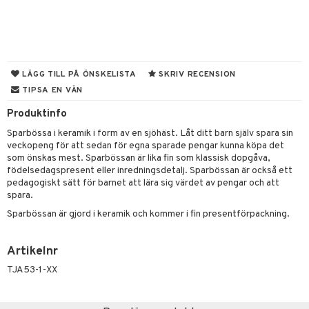
dvård
oarer
par & Tillbehör
sar & Solhattar
der & UV-kläder
ker
ngar
är
ment
LÄGG TILL PÅ ÖNSKELISTA
SKRIV RECENSION
TIPSA EN VÄN
elar
öcker
ngsspel
skalendrar
Produktinfo
gings
lar
tböcker
ment
k
tar
Sparbössa i keramik i form av en sjöhäst. Låt ditt barn själv spara sin
atshirts
ivitetsleksaker
böcker
giska leksaker
saker
tar
veckopeng för att sedan för egna sparade pengar kunna köpa det
som önskas mest. Sparbössan är lika fin som klassisk dopgåva,
hirts
gleksaker
der
 Klossar
0 bitar
el
födelsedagspresent eller inredningsdetalj. Sparbössan är också ett
änst
pedagogiskt sätt för barnet att lära sig värdet av pengar och att
don
O Builder
läder & Strumpor
sel
aterial
spel
spara.
 & svar
a gå vagnar
omag
Sparbössan är gjord i keramik och kommer i fin presentförpackning.
ndgård
r
ssel
set
psspel
produkt
ssar
urer
ionfigurer
kåp
illbehör
Måla
Artikelnr
elningen
gformers
 Real
y Born
ndby
n
erial
TJA53-1-XX
tik
ktyg
tlest Pet Shop
bie
dby Stockholm
etsfordon
star & Gungdjur
s