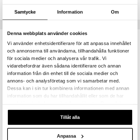
lo Kitty
GO Ninjago
Lägsta pris senaste 30 dagarna: 1699 kr
.L.
GO Speed Champions
Samtycke
Information
Om
mma Mu
GO Spidey
Populära produkter
le
O Super Heroes
Denna webbplats använder cookies
Vi använder enhetsidentifierare för att anpassa innehållet
min
ic
och annonserna till användarna, tillhandahålla funktioner
Little Pony
för sociala medier och analysera vår trafik. Vi
 Patrol
vidarebefordrar även sådana identifierare och annan
information från din enhet till de sociala medier och
tson & Findus
annons- och analysföretag som vi samarbetar med.
pi Långstrump
Dessa kan i sin tur kombinera informationen med annan
information som du har tillhandahållit eller som de har
kemon
samlat in när du har använt deras tjänster. Du godkänner
Bloomingville North Hylla Natur
CarloBaby Spacebabies Baby Bed Blocks
amashjältarna
BLOOMINGVILLE
CARLOBABY
våra cookies vid fortsatt användande av vår webbplats.
Tillåt alla
ållan
399
169
kr
kr
derman
Anpassa
er Mario