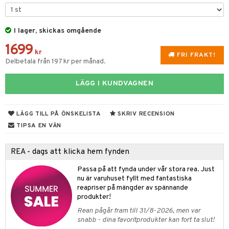
dvård
oarer
I lager, skickas omgående
par & Tillbehör
sar & Solhattar
der & UV-kläder
ker
1699
ngar
är
ment
kr
FRI FRAKT!
Delbetala från 197 kr per månad.
elar
öcker
ngsspel
skalendrar
LÄGG I KUNDVAGNEN
gings
lar
tböcker
ment
k
tar
atshirts
ivitetsleksaker
böcker
giska leksaker
saker
tar
LÄGG TILL PÅ ÖNSKELISTA
SKRIV RECENSION
hirts
gleksaker
der
 Klossar
0 bitar
el
TIPSA EN VÄN
änst
don
O Builder
läder & Strumpor
sel
aterial
spel
 & svar
REA - dags att klicka hem fynden
a gå vagnar
omag
ndgård
r
ssel
set
psspel
produkt
Passa på att fynda under vår stora rea. Just
ssar
urer
ionfigurer
kåp
illbehör
Måla
nu är varuhuset fyllt med fantastiska
elningen
reapriser på mängder av spännande
gformers
 Real
y Born
ndby
n
erial
produkter!
tik
Rean pågår fram till 31/8-2026, men var
ktyg
tlest Pet Shop
bie
dby Stockholm
etsfordon
star & Gungdjur
s
snabb - dina favoritprodukter kan fort ta slut!