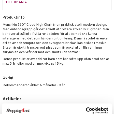
leich - Forntidsdjur
comelon
min
ar
figurer
TILL REAN »
leich - Hästar
ney Prinsessor
pi Hoppetossa
banor
ons Åberg
Produktinfo
leich-Wild Life
ktillbehör
i Villa Villerkulla
ndkår
blarna
anicals
us
Munchkin 360° Cloud High Chair är en praktisk stol i modern design.
 Zhu Pets
by's Dollhouse
is
mse
tnite
 & Köksredskap
r
Med enhandsgrepp går det enkelt att rotera stolen 360 grader. Man
behöver alltså inte flytta runt stolen för att barnet ska kunna
py Friends
g
tman
GO Bluey
dning
bil
interagera med det som händer runt omkring. Dynan i stolet är enkel
att ta av och rengöra och den avtagbara brickan kan diskas i maskin.
.L.
libompa
O City
tyrt
Sitsen är gjort i transparent plast som är enkel att hålla ren. Inga
skrymslen och vrår där mat och smuts kan samlas!
gtoys
s
O Classic
saker
Denna produkt är avsedd för barn som kan sitta upp utan stöd och är
ens Barn
ney
O Creator
o
uslek
max 3 år, eller med en max vikt av 15 kg.
ållan
ney Prinsessor
GO Disney
badabado
andlek
Övrigt
ffi Love
l
O Disney Princess
ki
mhus-leksaker
Rekommenderad ålder: 6 månader - 3 år
zen
GO DUPLO
mhus-spel
ta Gris
O Friends
Artikelnr
ry Potter
O Minecraft
TMN02-1-XX