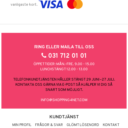
vanligaste kort.
RING ELLER MAILA TILL OSS
031 712 01 01
ÖPPETTIDER: MÅN.-FRE. 9.00 - 15.00
LUNCHSTÄNGT 12.00 - 13.00
TELEFONKUNDTJÄNSTEN HÅLLER STÄNGT 29 JUNI–27 JULI.
KONTAKTA OSS GÄRNA VIA E-POST SÅ HJÄLPER VI DIG SÅ
SNART SOM MÖJLIGT.
INFO@SHOPPING4NET.COM
KUNDTJÄNST
MIN PROFIL
FRÅGOR & SVAR
GLÖMT LÖSENORD
KONTAKT