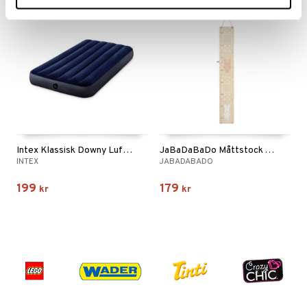
Intex Klassisk Downy Luftmadrass 99x191x25 cm
JaBaDaBaDo Måttstock Teddy & Bunny
INTEX
JABADABADO
199
179
kr
kr