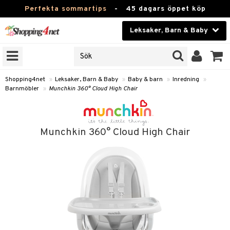
Perfekta sommartips
-
45 dagars öppet köp
Leksaker, Barn & Baby
RKEN
Skönhet
JER
ODUKTER
Kontaktlinser
Shopping4net
»
Leksaker, Barn & Baby
»
Baby & barn
»
Inredning
»
Barnmöbler
»
Munchkin 360° Cloud High Chair
TKORT
Hälsokost
Apotek
arn
Munchkin 360° Cloud High Chair
oarer
Fitness
 håret
et
Hem & Inredning
tar & Mössor
bygym
Leksaker, Barn & Baby
igt
ysitters
nservis
kar & Handdukar
Varumärken
nböcker
 & Skallra
lappar
nstillbehör
Kampanjer
ycken
iler
lådor & Matförvaring
d/Mamma