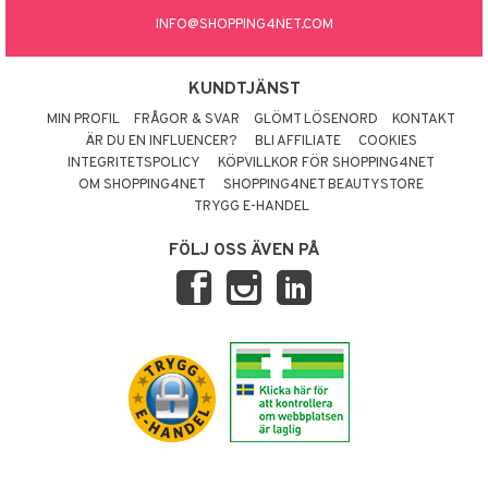
INFO@SHOPPING4NET.COM
KUNDTJÄNST
MIN PROFIL
FRÅGOR & SVAR
GLÖMT LÖSENORD
KONTAKT
ÄR DU EN INFLUENCER?
BLI AFFILIATE
COOKIES
INTEGRITETSPOLICY
KÖPVILLKOR FÖR SHOPPING4NET
OM SHOPPING4NET
SHOPPING4NET BEAUTYSTORE
TRYGG E-HANDEL
FÖLJ OSS ÄVEN PÅ