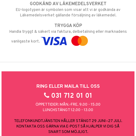
GODKÄND AV LÄKEMEDELSVERKET
EU-logotypen är symbolen som visar att vi är godkända av
Läkemedelsverket gällande försäljning av läkemedel.
TRYGGA KÖP
Handla tryggt & säkert via faktura, delbetalning eller marknadens
vanligaste kort.
RING ELLER MAILA TILL OSS
031 712 01 01
ÖPPETTIDER: MÅN.-FRE. 9.00 - 15.00
LUNCHSTÄNGT 12.00 - 13.00
TELEFONKUNDTJÄNSTEN HÅLLER STÄNGT 29 JUNI–27 JULI.
KONTAKTA OSS GÄRNA VIA E-POST SÅ HJÄLPER VI DIG SÅ
SNART SOM MÖJLIGT.