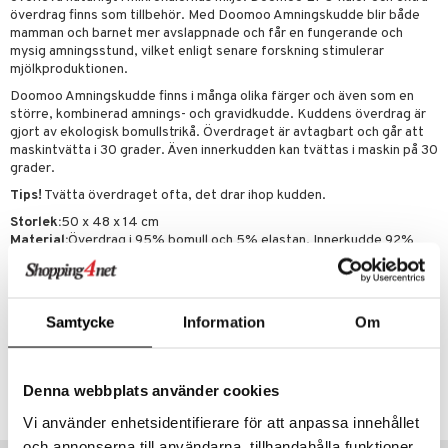
.L.
libompa
O City
tyrt
överdrag finns som tillbehör. Med Doomoo Amningskudde blir både
mamman och barnet mer avslappnade och får en fungerande och
gtoys
s
O Classic
saker
mysig amningsstund, vilket enligt senare forskning stimulerar
ens Barn
mjölkproduktionen.
ney
O Creator
o
uslek
Doomoo Amningskudde finns i många olika färger och även som en
ållan
ney Prinsessor
GO Disney
badabado
andlek
större, kombinerad amnings- och gravidkudde. Kuddens överdrag är
gjort av ekologisk bomullstrikå. Överdraget är avtagbart och går att
ffi Love
l
O Disney Princess
ki
mhus-leksaker
maskintvätta i 30 grader. Även innerkudden kan tvättas i maskin på 30
grader.
zen
GO DUPLO
mhus-spel
Tips!
Tvätta överdraget ofta, det drar ihop kudden.
ta Gris
O Friends
Storlek:
50 x 48 x 14 cm
Material:
Överdrag i 95% bomull och 5% elastan. Innerkudde 92%
ry Potter
O Minecraft
polyester, 8% elastan.
Fyllning:
EPS-kulor av 100% polystyren.
lo Kitty
GO Ninjago
Tvätt:
30 grader i maskin för överdraget och innerkudden
.L.
GO Speed Champions
Samtycke
Information
Om
mma Mu
GO Spidey
Artikelnr
le
O Super Heroes
Denna webbplats använder cookies
TDM09-1-38
min
ic
Vi använder enhetsidentifierare för att anpassa innehållet
och annonserna till användarna, tillhandahålla funktioner