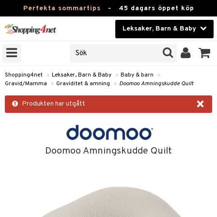
Perfekta sommartips
-
45 dagars öppet köp
Leksaker, Barn & Baby
RKEN
Skönhet
JER
ODUKTER
Kontaktlinser
Shopping4net
»
Leksaker, Barn & Baby
»
Baby & barn
»
Gravid/Mamma
»
Graviditet & amning
»
Doomoo Amningskudde Quilt
TKORT
Hälsokost
×
Produkten har utgått
Apotek
arn
oarer
Fitness
 håret
et
Hem & Inredning
Doomoo Amningskudde Quilt
tar & Mössor
bygym
Leksaker, Barn & Baby
igt
ysitters
nservis
kar & Handdukar
Varumärken
nböcker
 & Skallra
lappar
nstillbehör
Kampanjer
ycken
iler
lådor & Matförvaring
d/Mamma