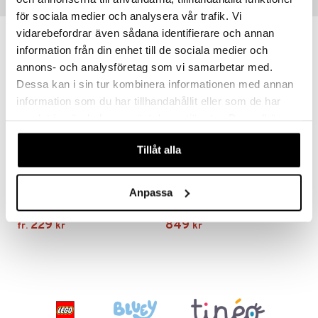
Little Pony
Tips till dig
för sociala medier och analysera vår trafik. Vi
 Patrol
vidarebefordrar även sådana identifierare och annan
tson & Findus
information från din enhet till de sociala medier och
annons- och analysföretag som vi samarbetar med.
pi Långstrump
Dessa kan i sin tur kombinera informationen med annan
kemon
information som du har tillhandahållit eller som de har
samlat in när du har använt deras tjänster. Du godkänner
amashjältarna
våra cookies vid fortsatt användande av vår webbplats.
ållan
Tillåt alla
Finns i flera varianter
derman
Doomoo Amnings/Snuttefilt Med Bitis
Doomoo Babynest Quilt
Anpassa
er Mario
DOOMOO
DOOMOO
229
849
fr.
kr
kr