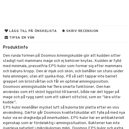
gings
lar
tböcker
ment
k
tar
atshirts
ivitetsleksaker
böcker
giska leksaker
saker
tar
hirts
gleksaker
der
 Klossar
0 bitar
el
änst
don
O Builder
läder & Strumpor
sel
aterial
spel
LÄGG TILL PÅ ÖNSKELISTA
SKRIV RECENSION
 & svar
TIPSA EN VÄN
a gå vagnar
omag
ndgård
r
ssel
set
psspel
produkt
Produktinfo
ssar
urer
ionfigurer
kåp
illbehör
Måla
elningen
Den runda formen på Doomoo Amningskudde gör att kudden sitter
gformers
 Real
y Born
ndby
n
erial
stadigt runt mammans mage och ej behöver knytas. Kudden är fylld
tik
med minimala, prasselfria EPS-kulor som formar sig efter mammans
ktyg
tlest Pet Shop
bie
dby Stockholm
etsfordon
star & Gungdjur
s
och babyns kropp. Den är mjuk och skön, och behåller sin stuns under
hela amningen, utan att sjunka ihop. På så sätt tappar inte barnet
leich - Forntidsdjur
comelon
min
ar
figurer
greppet om bröstvårtan och får en optimal amningsposition.
Doomoos amningskudde har flera smarta funktioner. Den kan
leich - Hästar
ney Prinsessor
pi Hoppetossa
banor
ons Åberg
användas som ett skönt liggstöd till barnet, både när det ligger på
mage och på rygg samt som ett säkert sittstöd, som en ”lära sitta-
leich-Wild Life
ktillbehör
i Villa Villerkulla
ndkår
blarna
anicals
us
kudde”.
EPS-kulor innehåller mycket luft så kulorna blir platta efter en viss
 Zhu Pets
by's Dollhouse
is
mse
tnite
 & Köksredskap
r
användning. Därför går Doomoos kvalitetskuddar att fylla på med nya
kulor via en dragkedja på innerkudden. EPS-kulor har en antibakteriell
py Friends
g
tman
GO Bluey
dning
bil
egenskap som är fördelaktig i amningssituation. Bakterier kan inte
överleva naturligt i mikrokulornas miljö. Doomoo EPS-kulor och extra