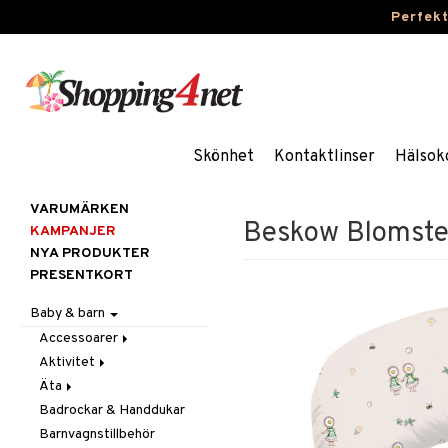
Perfek
Skönhet
Kontaktlinser
Hälsok
VARUMÄRKEN
Beskow Blomste
KAMPANJER
NYA PRODUKTER
PRESENTKORT
Baby & barn
Accessoarer
Aktivitet
För håret
Äta
Hattar & Mössor
Babygym
Badrockar & Handdukar
Övrigt
Babysitters
Barnservis
Barnvagnstillbehör
Plånböcker
Bit & Skallra
Haklappar