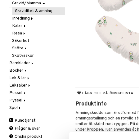
Gravid/Mamma
Smycken
Mobiler
Matlådor & Matförvaring
Solglasögon
Snuttefiltar
Nappflaskor & Tillbehör
Graviditet & amning
Vattenflaskor &
Inredning
Tillbehör
Kalas
Barnmöbler
Resa
Dekoration
Maskerad
Säkerhet
Förvaring
Tillbehör
I Bilen
Sköta
Lampor
Paraply
Skötväskor
Mattor
Väskor
Badrummet
Barnkläder
Sängkläder
Handdukar
Böcker
Accessoarer
Hudvård
Lek & lär
Badkläder & UV-kläder
Dagböcker
Nappar & Tillbehör
Kepsar & Solhattar
Leksaker
Klänningar
Läs & Lär
Experiment
Pussel
Nederdelar
Målarböcker
Inlärningsspel
Adventskalendrar
LÄGG TILL PÅ ÖNSKELISTA
Pyssel
Överdelar
Presentböcker
Instrument
Babylek
1000 bitar
Leggings
Produktinfo
Spel
Skor
Pysselböcker
Pedagogiska leksaker
Badleksaker
1500 bitar
Lekdeg
Sweatshirts
Aktivitetsleksaker
Amningskudde som är utformad för
Sovkläder
Bygg & Klossar
200-500 bitar
Pärlor
Barnspel
T-shirts
Dragleksaker
amningsställning och en rofylld s
Kundtjänst
Underkläder & Strumpor
Djur
3D-Pussel
Pysselmaterial
Pocketspel
Fordon
BRIO Builder
smiter åt skönt runt ryggen. På d
Frågor & svar
under kroppen. Kan användas åt hö
Dockor
Barnpussel
Pysselset
Sällskapsspel
Lära gå vagnar
Geomag
Bondgård
flaskmatar så gör amningskudden at
Önska produkt
Dockskåp
Pusseltillbehör
Rita & Måla
Klossar
Figurer
Actionfigurer