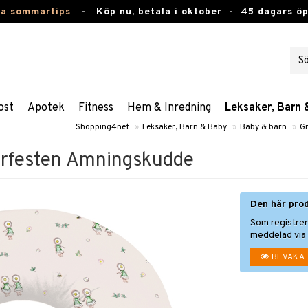
ta sommartips
-
Köp nu, betala i oktober -
45 dagars ö
ost
Apotek
Fitness
Hem & Inredning
Leksaker, Barn 
Shopping4net
»
Leksaker, Barn & Baby
»
Baby & barn
»
G
rfesten Amningskudde
Den här prod
Som registrer
meddelad via 
BEVAKA