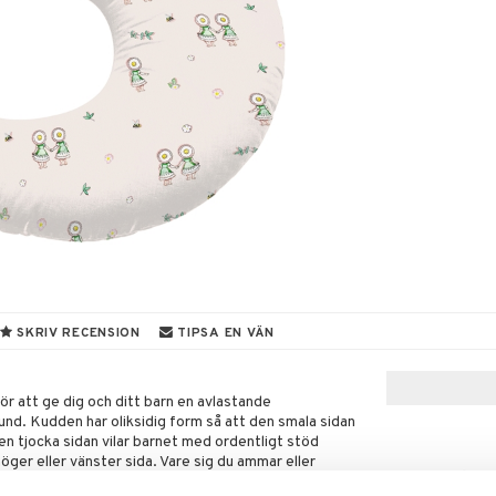
SKRIV RECENSION
TIPSA EN VÄN
 att ge dig och ditt barn en avlastande
tund. Kudden har oliksidig form så att den smala sidan
en tjocka sidan vilar barnet med ordentligt stöd
ger eller vänster sida. Vare sig du ammar eller
t du kommer nära ditt barn vilket hjälper till att