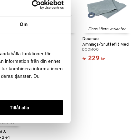
Om
Finns i flera varianter
 Amnings
bblüv Elektrisk
Doomoo
 Muslin
Bröstpump Bärbar m.
Amnings/Snuttefilt Med
BBLUV
DOOMOO
Värme Dubbel
Bitis
andahålla funktioner för
2999
229
kr
fr.
kr
n information från din enhet
 tur kombinera informationen
 deras tjänster. Du
Tillåt alla
 varianter
d &
2-i-1