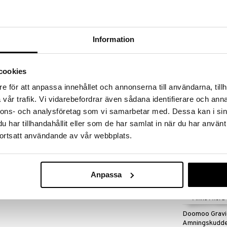
r även perfekt att använda när barnet ska lära sig
r vilket hjälper till att fördela barnets vikt och
 MADE IN GREEN by OEKO-TEX®, en spårbar etikett
Information
 fri från ämnen som kan vara skadliga för hälsan och
ifiering i enlighet med STANDARD 100 by OEKO-
Doomoo Basic
DE IN GREEN by OEKO-TEX®-etiketten att
cookies
& Gravidkudde
llbara processer under socialt ansvarstagande
DOOMOO
kedjan kan spåras via en unik QR-kod på etiketten.
e för att anpassa innehållet och annonserna till användarna, tillh
649
kr
vår trafik. Vi vidarebefordrar även sådana identifierare och anna
nvänd aldrig sköljmedel och helst flytande
nnons- och analysföretag som vi samarbetar med. Dessa kan i sin
emperatur och skaka ut kudden efter tumling.
har tillhandahållit eller som de har samlat in när du har använt
ortsatt användande av vår webbplats.
Anpassa
Finns i flera
Doomoo Gravi
Amningskudde 