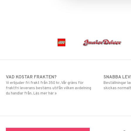
Mulle
LEGO Super Heroes
Mumin
Sonic
My Little Pony
Paw Patrol
Pettson & Findus
Pippi Långstrump
Pokemon
Pyjamashjältarna
Skrållan
Spiderman
Super Mario
VAD KOSTAR FRAKTEN?
SNABBA LE
Vi erbjuder fri frakt från 350 kr. Vår gräns för
Beställningar la
fraktfri leverans bestäms utifån vilken avdelning
skickas normalt
du handlar från. Läs mer här »