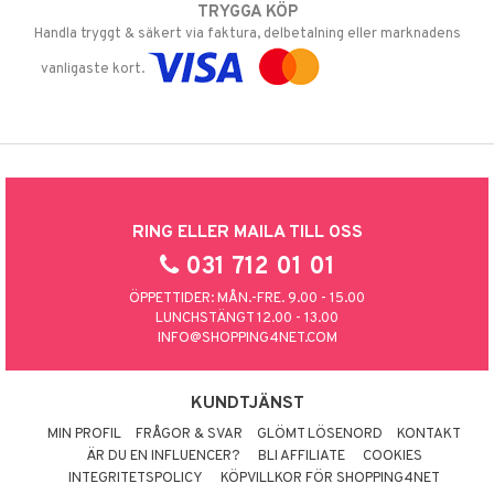
TRYGGA KÖP
Handla tryggt & säkert via faktura, delbetalning eller marknadens
vanligaste kort.
RING ELLER MAILA TILL OSS
031 712 01 01
ÖPPETTIDER: MÅN.-FRE. 9.00 - 15.00
LUNCHSTÄNGT 12.00 - 13.00
INFO@SHOPPING4NET.COM
KUNDTJÄNST
MIN PROFIL
FRÅGOR & SVAR
GLÖMT LÖSENORD
KONTAKT
ÄR DU EN INFLUENCER?
BLI AFFILIATE
COOKIES
INTEGRITETSPOLICY
KÖPVILLKOR FÖR SHOPPING4NET