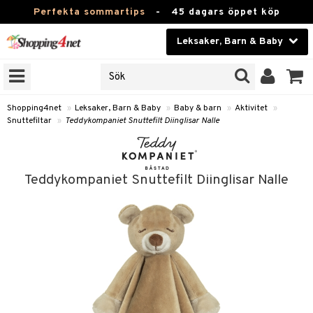
Perfekta sommartips
-
45 dagars öppet köp
Leksaker, Barn & Baby
RKEN
Skönhet
JER
ODUKTER
Kontaktlinser
Shopping4net
»
Leksaker, Barn & Baby
»
Baby & barn
»
Aktivitet
»
Snuttefiltar
»
Teddykompaniet Snuttefilt Diinglisar Nalle
TKORT
Hälsokost
Apotek
arn
Teddykompaniet Snuttefilt Diinglisar Nalle
oarer
Fitness
 håret
et
Hem & Inredning
tar & Mössor
bygym
Leksaker, Barn & Baby
igt
ysitters
Varumärken
nböcker
 & Skallra
Kampanjer
ycken
iler