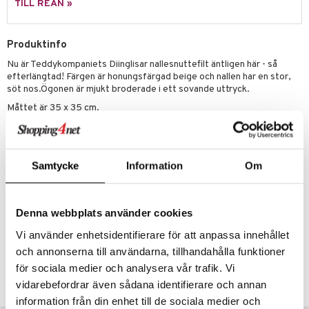
leich - Hästar
ney Prinsessor
pi Hoppetossa
banor
ons Åberg
TILL REAN »
leich-Wild Life
ktillbehör
i Villa Villerkulla
ndkår
blarna
anicals
us
Produktinfo
 Zhu Pets
by's Dollhouse
is
mse
tnite
 & Köksredskap
r
Nu är Teddykompaniets Diinglisar nallesnuttefilt äntligen här - så
py Friends
g
tman
GO Bluey
dning
bil
efterlängtad! Färgen är honungsfärgad beige och nallen har en stor,
söt nos.Ögonen är mjukt broderade i ett sovande uttryck.
.L.
libompa
O City
tyrt
Måttet är 35 x 35 cm.
gtoys
s
O Classic
saker
Kan tvättas i 40 grader.
ens Barn
ney
O Creator
Testad och godkänd enl. EN71 samt CE märkt.
o
uslek
Övrigt
ållan
Samtycke
Information
Om
ney Prinsessor
GO Disney
badabado
andlek
0 år+
ffi Love
l
O Disney Princess
ki
mhus-leksaker
Denna webbplats använder cookies
zen
GO DUPLO
mhus-spel
Artikelnr
Vi använder enhetsidentifierare för att anpassa innehållet
ta Gris
O Friends
TTSBD-1-XX
och annonserna till användarna, tillhandahålla funktioner
ry Potter
O Minecraft
för sociala medier och analysera vår trafik. Vi
Lägsta pris senaste 30 dagarna: 149 kr
vidarebefordrar även sådana identifierare och annan
lo Kitty
GO Ninjago
information från din enhet till de sociala medier och