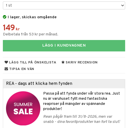
par & Tillbehör
sar & Solhattar
der & UV-kläder
ker
I lager, skickas omgående
ngar
är
ment
149
elar
öcker
ngsspel
skalendrar
kr
Delbetala från 53 kr per månad.
gings
lar
tböcker
ment
k
tar
LÄGG I KUNDVAGNEN
atshirts
ivitetsleksaker
böcker
giska leksaker
saker
tar
hirts
gleksaker
der
 Klossar
0 bitar
el
LÄGG TILL PÅ ÖNSKELISTA
SKRIV RECENSION
änst
don
O Builder
läder & Strumpor
sel
aterial
spel
TIPSA EN VÄN
 & svar
a gå vagnar
omag
ndgård
r
ssel
set
psspel
REA - dags att klicka hem fynden
produkt
ssar
urer
ionfigurer
kåp
illbehör
Måla
Passa på att fynda under vår stora rea. Just
elningen
gformers
 Real
nu är varuhuset fyllt med fantastiska
y Born
ndby
n
erial
reapriser på mängder av spännande
tik
ktyg
tlest Pet Shop
bie
dby Stockholm
produkter!
etsfordon
star & Gungdjur
s
Rean pågår fram till 31/8-2026, men var
leich - Forntidsdjur
comelon
min
ar
figurer
snabb - dina favoritprodukter kan fort ta slut!