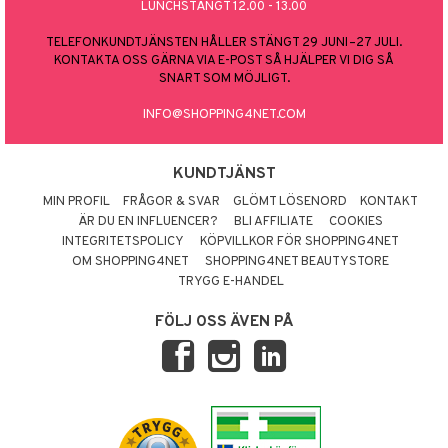
LUNCHSTÄNGT 12.00 - 13.00
TELEFONKUNDTJÄNSTEN HÅLLER STÄNGT 29 JUNI–27 JULI.
KONTAKTA OSS GÄRNA VIA E-POST SÅ HJÄLPER VI DIG SÅ
SNART SOM MÖJLIGT.
INFO@SHOPPING4NET.COM
KUNDTJÄNST
MIN PROFIL
FRÅGOR & SVAR
GLÖMT LÖSENORD
KONTAKT
ÄR DU EN INFLUENCER?
BLI AFFILIATE
COOKIES
INTEGRITETSPOLICY
KÖPVILLKOR FÖR SHOPPING4NET
OM SHOPPING4NET
SHOPPING4NET BEAUTYSTORE
TRYGG E-HANDEL
FÖLJ OSS ÄVEN PÅ