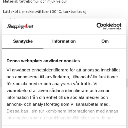
.L.
GO Speed Champions
Material: tetrabomull och mjuk velour
mma Mu
GO Spidey
Lättskött: maskintvättbar i 30°C, torktumlas ej
le
O Super Heroes
Övrigt
0 mån+
min
ic
Little Pony
Samtycke
Information
Om
Artikelnr
 Patrol
TNA66-1-XX
tson & Findus
Denna webbplats använder cookies
Lägsta pris senaste 30 dagarna: 249 kr
pi Långstrump
Vi använder enhetsidentifierare för att anpassa innehållet
och annonserna till användarna, tillhandahålla funktioner
kemon
Tips till dig
för sociala medier och analysera vår trafik. Vi
amashjältarna
vidarebefordrar även sådana identifierare och annan
information från din enhet till de sociala medier och
ållan
annons- och analysföretag som vi samarbetar med.
derman
Dessa kan i sin tur kombinera informationen med annan
er Mario
information som du har tillhandahållit eller som de har
samlat in när du har använt deras tjänster. Du godkänner