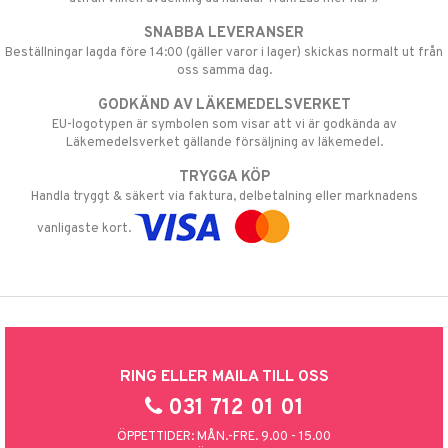
SNABBA LEVERANSER
Beställningar lagda före 14:00 (gäller varor i lager) skickas normalt ut från
oss samma dag.
GODKÄND AV LÄKEMEDELSVERKET
EU-logotypen är symbolen som visar att vi är godkända av
Läkemedelsverket gällande försäljning av läkemedel.
TRYGGA KÖP
Handla tryggt & säkert via faktura, delbetalning eller marknadens
vanligaste kort.
RING ELLER MAILA TILL OSS
031 712 01 01
ÖPPETTIDER: MÅN.-FRE. 9.00 - 15.00