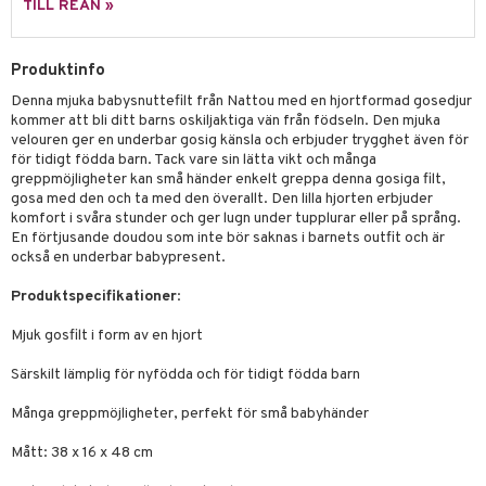
leich - Hästar
ney Prinsessor
pi Hoppetossa
banor
ons Åberg
TILL REAN »
leich-Wild Life
ktillbehör
i Villa Villerkulla
ndkår
blarna
anicals
us
Produktinfo
 Zhu Pets
by's Dollhouse
is
mse
tnite
 & Köksredskap
r
Denna mjuka babysnuttefilt från Nattou med en hjortformad gosedjur
py Friends
g
tman
GO Bluey
dning
bil
kommer att bli ditt barns oskiljaktiga vän från födseln. Den mjuka
velouren ger en underbar gosig känsla och erbjuder trygghet även för
.L.
libompa
O City
tyrt
för tidigt födda barn. Tack vare sin lätta vikt och många
greppmöjligheter kan små händer enkelt greppa denna gosiga filt,
gtoys
s
O Classic
saker
gosa med den och ta med den överallt. Den lilla hjorten erbjuder
komfort i svåra stunder och ger lugn under tupplurar eller på språng.
ens Barn
ney
O Creator
o
uslek
En förtjusande doudou som inte bör saknas i barnets outfit och är
också en underbar babypresent.
ållan
ney Prinsessor
GO Disney
badabado
andlek
Produktspecifikationer
:
ffi Love
l
O Disney Princess
ki
mhus-leksaker
Mjuk gosfilt i form av en hjort
zen
GO DUPLO
mhus-spel
Särskilt lämplig för nyfödda och för tidigt födda barn
ta Gris
O Friends
ry Potter
O Minecraft
Många greppmöjligheter, perfekt för små babyhänder
lo Kitty
GO Ninjago
Mått: 38 x 16 x 48 cm