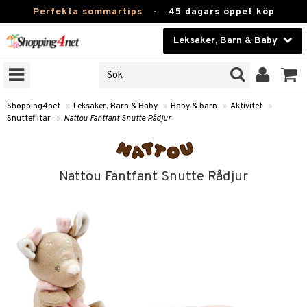
Perfekta sommartips
-
45 dagars öppet köp
Leksaker, Barn & Baby
RKEN
Skönhet
JER
ODUKTER
Kontaktlinser
Shopping4net
»
Leksaker, Barn & Baby
»
Baby & barn
»
Aktivitet
»
Snuttefiltar
»
Nattou Fantfant Snutte Rådjur
TKORT
Hälsokost
Apotek
arn
Nattou Fantfant Snutte Rådjur
oarer
Fitness
 håret
et
Hem & Inredning
tar & Mössor
bygym
Leksaker, Barn & Baby
igt
ysitters
Varumärken
nböcker
 & Skallra
Kampanjer
ycken
iler