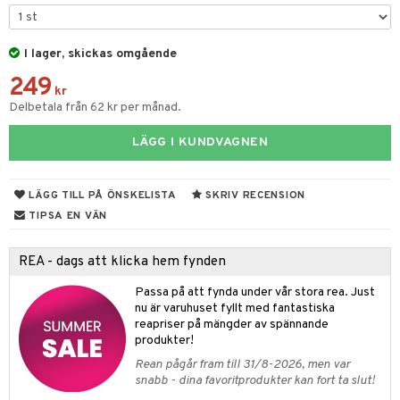
par & Tillbehör
sar & Solhattar
der & UV-kläder
ker
I lager, skickas omgående
ngar
är
ment
249
elar
öcker
ngsspel
skalendrar
kr
Delbetala från 62 kr per månad.
gings
lar
tböcker
ment
k
tar
LÄGG I KUNDVAGNEN
atshirts
ivitetsleksaker
böcker
giska leksaker
saker
tar
hirts
gleksaker
der
 Klossar
0 bitar
el
LÄGG TILL PÅ ÖNSKELISTA
SKRIV RECENSION
änst
don
O Builder
läder & Strumpor
sel
aterial
spel
TIPSA EN VÄN
 & svar
a gå vagnar
omag
ndgård
r
ssel
set
psspel
REA - dags att klicka hem fynden
produkt
ssar
urer
ionfigurer
kåp
illbehör
Måla
Passa på att fynda under vår stora rea. Just
elningen
gformers
 Real
nu är varuhuset fyllt med fantastiska
y Born
ndby
n
erial
reapriser på mängder av spännande
tik
ktyg
tlest Pet Shop
bie
dby Stockholm
produkter!
etsfordon
star & Gungdjur
s
Rean pågår fram till 31/8-2026, men var
leich - Forntidsdjur
comelon
min
ar
figurer
snabb - dina favoritprodukter kan fort ta slut!