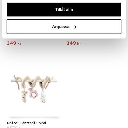
våra cookies vid fortsatt användande av vår webbplats.
Tillåt alla
Anpassa
Nattou Fantfant Speldosa Anka
Nattou Fantfant Speldosa Rådjur
NATTOU
NATTOU
349
349
kr
kr
Nattou Fantfant Spiral