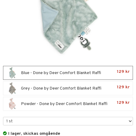
glasögon
ttefiltar
nservis
kar & Handdukar
lappar
nstillbehör
lådor & Matförvaring
d/Mamma
pflaskor & Tillbehör
viditet & amning
ing
tenflaskor & Tillbehör
nmöbler
129 kr
Blue - Done by Deer Comfort Blanket Raffi
oration
kerad
129 kr
Grey - Done by Deer Comfort Blanket Raffi
varing
lbehör
ilen
et
mpor
aply
129 kr
Powder - Done by Deer Comfort Blanket Raffi
tor
kor
drummet
skor
gkläder
nddukar
er
I lager, skickas omgående
dvård
oarer