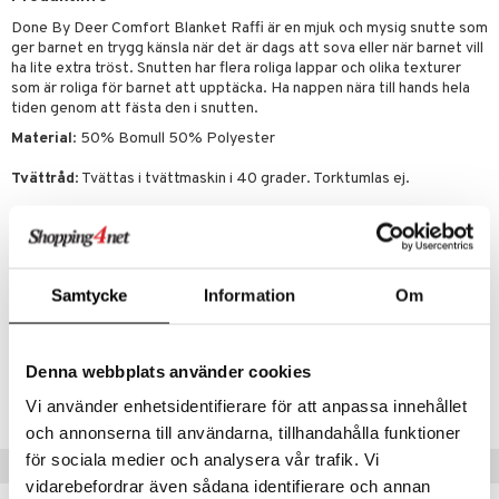
leich - Hästar
ney Prinsessor
pi Hoppetossa
banor
ons Åberg
Done By Deer Comfort Blanket Raffi är en mjuk och mysig snutte som
leich-Wild Life
ktillbehör
i Villa Villerkulla
ndkår
blarna
anicals
us
ger barnet en trygg känsla när det är dags att sova eller när barnet vill
ha lite extra tröst. Snutten har flera roliga lappar och olika texturer
 Zhu Pets
by's Dollhouse
is
mse
tnite
 & Köksredskap
r
som är roliga för barnet att upptäcka. Ha nappen nära till hands hela
tiden genom att fästa den i snutten.
py Friends
g
tman
GO Bluey
dning
bil
Material
: 50% Bomull 50% Polyester
.L.
libompa
O City
tyrt
Tvättråd
: Tvättas i tvättmaskin i 40 grader. Torktumlas ej.
gtoys
s
O Classic
saker
Mått
: 30 x 30 cm
ens Barn
ney
O Creator
o
uslek
Övrigt
ållan
ney Prinsessor
GO Disney
badabado
andlek
Samtycke
Information
Om
ffi Love
l
O Disney Princess
Artikelnr
ki
mhus-leksaker
TDO46-1-A5
zen
GO DUPLO
mhus-spel
Denna webbplats använder cookies
ta Gris
O Friends
Lägsta pris senaste 30 dagarna: 129 kr
Vi använder enhetsidentifierare för att anpassa innehållet
ry Potter
O Minecraft
och annonserna till användarna, tillhandahålla funktioner
för sociala medier och analysera vår trafik. Vi
lo Kitty
GO Ninjago
Tips till dig
vidarebefordrar även sådana identifierare och annan