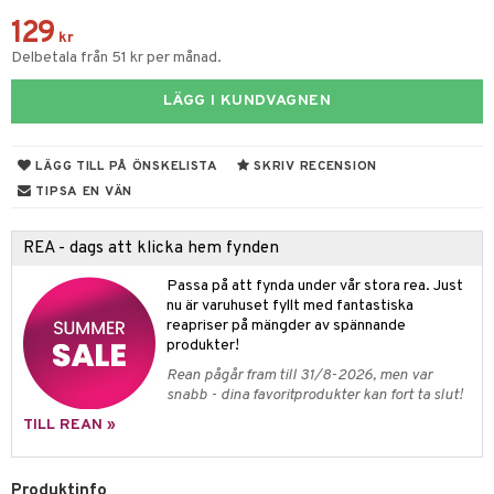
129
par & Tillbehör
sar & Solhattar
der & UV-kläder
ker
kr
Delbetala från 51 kr per månad.
ngar
är
ment
LÄGG I KUNDVAGNEN
elar
öcker
ngsspel
skalendrar
gings
lar
tböcker
ment
k
tar
LÄGG TILL PÅ ÖNSKELISTA
SKRIV RECENSION
atshirts
ivitetsleksaker
böcker
giska leksaker
saker
tar
TIPSA EN VÄN
hirts
gleksaker
der
 Klossar
0 bitar
el
änst
REA - dags att klicka hem fynden
don
O Builder
läder & Strumpor
sel
aterial
spel
 & svar
Passa på att fynda under vår stora rea. Just
a gå vagnar
omag
ndgård
nu är varuhuset fyllt med fantastiska
r
ssel
set
psspel
produkt
reapriser på mängder av spännande
ssar
urer
ionfigurer
kåp
illbehör
Måla
produkter!
elningen
Rean pågår fram till 31/8-2026, men var
gformers
 Real
y Born
ndby
n
erial
snabb - dina favoritprodukter kan fort ta slut!
tik
ktyg
tlest Pet Shop
bie
dby Stockholm
etsfordon
star & Gungdjur
s
TILL REAN »
leich - Forntidsdjur
comelon
min
ar
figurer
Produktinfo