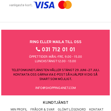
vanligaste kort.
RING ELLER MAILA TILL OSS
031 712 01 01
ÖPPETTIDER: MÅN.-FRE. 9.00 - 15.00
LUNCHSTÄNGT 12.00 - 13.00
TELEFONKUNDTJÄNSTEN HÅLLER STÄNGT 29 JUNI–27 JULI.
KONTAKTA OSS GÄRNA VIA E-POST SÅ HJÄLPER VI DIG SÅ
SNART SOM MÖJLIGT.
INFO@SHOPPING4NET.COM
KUNDTJÄNST
MIN PROFIL
FRÅGOR & SVAR
GLÖMT LÖSENORD
KONTAKT