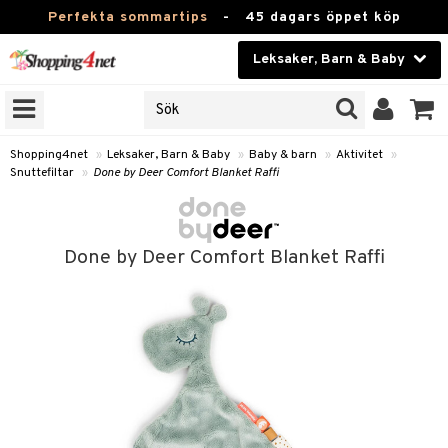
Perfekta sommartips
-
45 dagars öppet köp
Leksaker, Barn & Baby
RKEN
Skönhet
JER
ODUKTER
Kontaktlinser
Shopping4net
»
Leksaker, Barn & Baby
»
Baby & barn
»
Aktivitet
»
Snuttefiltar
»
Done by Deer Comfort Blanket Raffi
TKORT
Hälsokost
Apotek
arn
Done by Deer Comfort Blanket Raffi
oarer
Fitness
 håret
et
Hem & Inredning
tar & Mössor
bygym
Leksaker, Barn & Baby
igt
ysitters
Varumärken
nböcker
 & Skallra
Kampanjer
ycken
iler