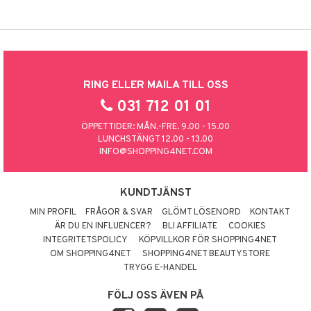
RING ELLER MAILA TILL OSS
031 712 01 01
ÖPPETTIDER: MÅN.-FRE. 9.00 - 15.00
LUNCHSTÄNGT 12.00 - 13.00
INFO@SHOPPING4NET.COM
KUNDTJÄNST
MIN PROFIL
FRÅGOR & SVAR
GLÖMT LÖSENORD
KONTAKT
ÄR DU EN INFLUENCER?
BLI AFFILIATE
COOKIES
INTEGRITETSPOLICY
KÖPVILLKOR FÖR SHOPPING4NET
OM SHOPPING4NET
SHOPPING4NET BEAUTYSTORE
TRYGG E-HANDEL
FÖLJ OSS ÄVEN PÅ