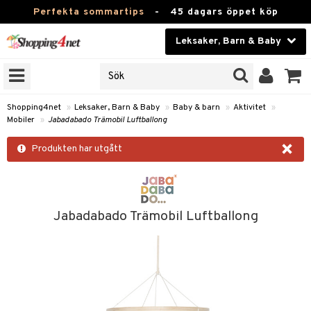
Perfekta sommartips
-
45 dagars öppet köp
Leksaker, Barn & Baby
RKEN
Skönhet
JER
ODUKTER
Kontaktlinser
Shopping4net
»
Leksaker, Barn & Baby
»
Baby & barn
»
Aktivitet
»
Mobiler
»
Jabadabado Trämobil Luftballong
TKORT
Hälsokost
×
Produkten har utgått
Apotek
arn
oarer
Fitness
 håret
et
Hem & Inredning
Jabadabado Trämobil Luftballong
tar & Mössor
bygym
Leksaker, Barn & Baby
igt
ysitters
Varumärken
nböcker
 & Skallra
Kampanjer
ycken
iler