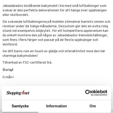
Jabadabados bedårande babymobil i trä med små luftballonger som
par & Tillbehör
sar & Solhattar
der & UV-kläder
ker
svävar är den perfekta dekorationen för att hänga över spjälsängen
eller skötbordet.
ngar
är
ment
De svävande luftballongerna på mobilen stimulerar barnets sinnen och
elar
öcker
ngsspel
skalendrar
rörelser under de tidiga månaderna. Dessutom ger den en extra rolig
stund vid exempelvis blöjbytet. För att komplettera upplevelsen kan
gings
lar
tböcker
ment
k
tar
du enkelt montera den på någon av Jabadabados trämobilställningar,
som finns i flera färger och passar på de flesta spjälsängar och
atshirts
ivitetsleksaker
böcker
giska leksaker
saker
tar
skötbord.
Ge ditt barns rum en touch av glädje och interaktivitet med den här
hirts
gleksaker
der
 Klossar
0 bitar
el
charmiga babymobilen!
änst
don
O Builder
läder & Strumpor
sel
aterial
spel
Tillverkad av FSC-certifierat trä.
 & svar
a gå vagnar
omag
ndgård
Övrigt
r
ssel
set
psspel
produkt
0 mån+
ssar
urer
ionfigurer
kåp
illbehör
Måla
elningen
gformers
 Real
y Born
ndby
n
erial
Artikelnr
tik
ktyg
tlest Pet Shop
bie
dby Stockholm
etsfordon
star & Gungdjur
s
TJO48-1-XX
leich - Forntidsdjur
comelon
min
ar
figurer
Samtycke
Information
Om