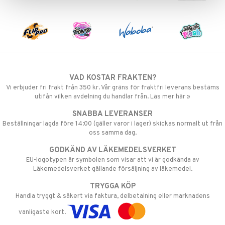
.L.
GO Speed Champions
mma Mu
GO Spidey
le
O Super Heroes
min
ic
Little Pony
VAD KOSTAR FRAKTEN?
 Patrol
Vi erbjuder fri frakt från 350 kr. Vår gräns för fraktfri leverans bestäms
utifån vilken avdelning du handlar från. Läs mer här »
tson & Findus
SNABBA LEVERANSER
pi Långstrump
Beställningar lagda före 14:00 (gäller varor i lager) skickas normalt ut från
oss samma dag.
kemon
GODKÄND AV LÄKEMEDELSVERKET
amashjältarna
EU-logotypen är symbolen som visar att vi är godkända av
Läkemedelsverket gällande försäljning av läkemedel.
ållan
TRYGGA KÖP
derman
Handla tryggt & säkert via faktura, delbetalning eller marknadens
er Mario
vanligaste kort.