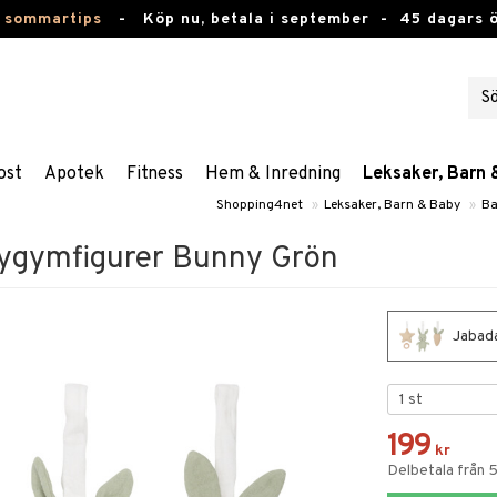
 sommartips
-
Köp nu, betala i september -
45 dagars 
ost
Apotek
Fitness
Hem & Inredning
Leksaker, Barn 
Shopping4net
»
Leksaker, Barn & Baby
»
Ba
ygymfigurer Bunny Grön
Jabada
199
kr
Delbetala från 