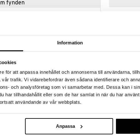
hem fynden
tt fynda under vår stora rea. Just nu är varuhuset
fantastiska reapriser på mängder av spännande
!
 fram till 31/8-2026, men var snabb - dina
ukter kan fort ta slut!
Information
N »
cookies
Babygym trä g
e för att anpassa innehållet och annonserna till användarna, tillh
 Jabadabado föreställande figurerna Bunny, en
vår trafik. Vi vidarebefordrar även sådana identifierare och anna
JABADABADO
nnons- och analysföretag som vi samarbetar med. Dessa kan i sin
ymmet med hjälp av kardborreband och flyttas
299
kr
latser. Stjärnan är en speldosa som spelar en
har tillhandahållit eller som de har samlat in när du har använt
oten har en skallra inuti sig som låter när bebisen
ortsatt användande av vår webbplats.
h färger kommer roa och underhålla bebisen i timmar.
abygym i trä.
Anpassa