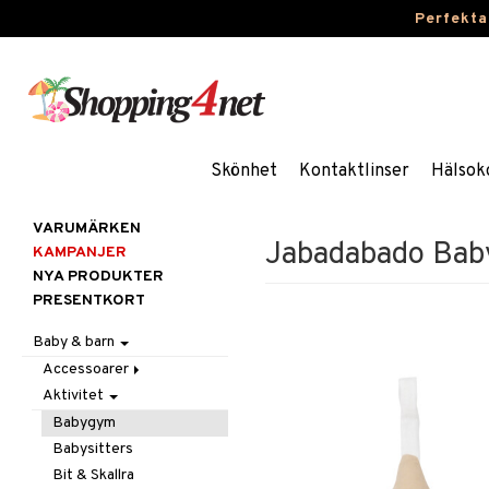
Perfekta
Skönhet
Kontaktlinser
Hälsok
VARUMÄRKEN
Jabadabado Bab
KAMPANJER
NYA PRODUKTER
PRESENTKORT
Baby & barn
Accessoarer
Aktivitet
För håret
Hattar & Mössor
Babygym
Övrigt
Babysitters
Plånböcker
Bit & Skallra