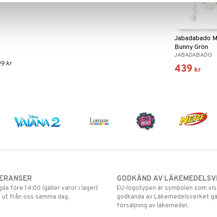
Jabadabado M
Bunny Grön
JABADABADO
9 kr
439
kr
VERANSER
GODKÄND AV LÄKEMEDELSV
gda före 14:00 (gäller varor i lager)
EU-logotypen är symbolen som visar
 ut från oss samma dag.
godkända av Läkemedelsverket gä
försäljning av läkemedel.