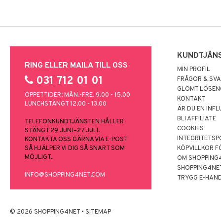
KUNDTJÄN
RING ELLER MAILA TILL OSS
MIN PROFIL
031 712 01 01
FRÅGOR & SV
GLÖMT LÖSE
ÖPPETTIDER: MÅN.-FRE. 9.00 - 15.00
KONTAKT
LUNCHSTÄNGT 12.00 - 13.00
ÄR DU EN INF
BLI AFFILIATE
TELEFONKUNDTJÄNSTEN HÅLLER
COOKIES
STÄNGT 29 JUNI–27 JULI.
INTEGRITETSP
KONTAKTA OSS GÄRNA VIA E-POST
SÅ HJÄLPER VI DIG SÅ SNART SOM
KÖPVILLKOR F
MÖJLIGT.
OM SHOPPING
SHOPPING4NE
INFO@SHOPPING4NET.COM
TRYGG E-HAN
© 2026 SHOPPING4NET
•
SITEMAP