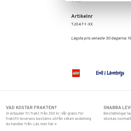
0 mån+
Harry Potter
LEGO Minecraft
Hello Kitty
LEGO Ninjago
L.O.L.
LEGO Speed Champions
Artikelnr
Mamma Mu
LEGO Spidey
TJO47-1-XX
Mulle
LEGO Super Heroes
Mumin
Sonic
Lägsta pris senaste 30 dagarna: 19
My Little Pony
Paw Patrol
Pettson & Findus
Pippi Långstrump
Pokemon
Pyjamashjältarna
Skrållan
Spiderman
Super Mario
VAD KOSTAR FRAKTEN?
SNABBA LE
Vi erbjuder fri frakt från 350 kr. Vår gräns för
Beställningar la
fraktfri leverans bestäms utifån vilken avdelning
skickas normalt
du handlar från. Läs mer här »