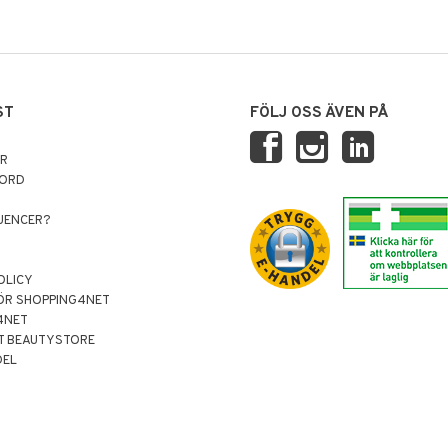
ST
FÖLJ OSS ÄVEN PÅ
AR
NORD
LUENCER?
OLICY
ÖR SHOPPING4NET
4NET
T BEAUTYSTORE
DEL