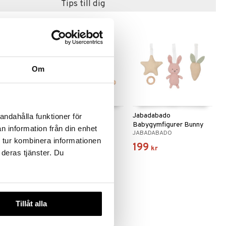
Tips till dig
Om
rå
Babygym trä natur
Jabadabado
andahålla funktioner för
Babygymfigurer Bunny
n information från din enhet
JABADABADO
JABADABADO
Rosa
 tur kombinera informationen
349
199
kr
kr
 deras tjänster. Du
Tillåt alla