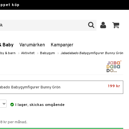
öppet köp
& Baby
Varumärken
Kampanjer
by & barn
»
Aktivitet
»
Babygym
»
Jabadabado Babygymfigurer Bunny Grön
199 kr
bado Babygymfigurer Bunny Grön
I lager, skickas omgående
58 kr per månad.