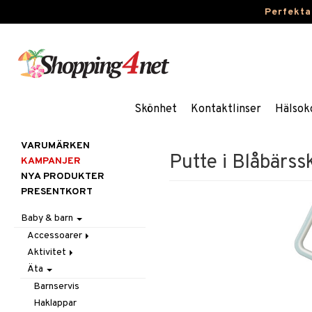
Perfekta
Skönhet
Kontaktlinser
Hälsok
VARUMÄRKEN
Putte i Blåbärs
KAMPANJER
NYA PRODUKTER
PRESENTKORT
Baby & barn
Accessoarer
Aktivitet
För håret
Äta
Hattar & Mössor
Babygym
Övrigt
Babysitters
Barnservis
Plånböcker
Bit & Skallra
Haklappar