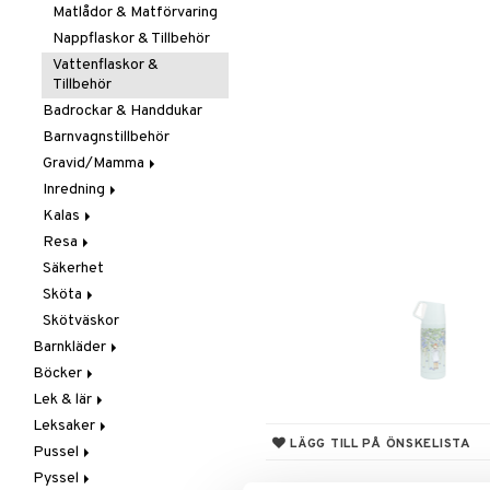
Smycken
Mobiler
Matlådor & Matförvaring
Solglasögon
Snuttefiltar
Nappflaskor & Tillbehör
Vattenflaskor &
Tillbehör
Badrockar & Handdukar
Barnvagnstillbehör
Gravid/Mamma
Inredning
Graviditet & amning
Kalas
Barnmöbler
Resa
Dekoration
Maskerad
Säkerhet
Förvaring
Tillbehör
I Bilen
Sköta
Lampor
Paraply
Skötväskor
Mattor
Väskor
Badrummet
Barnkläder
Sängkläder
Handdukar
Böcker
Accessoarer
Hudvård
Lek & lär
Badkläder & UV-kläder
Dagböcker
Nappar & Tillbehör
Kepsar & Solhattar
Leksaker
Klänningar
Läs & Lär
Experiment
LÄGG TILL PÅ ÖNSKELISTA
Pussel
Nederdelar
Målarböcker
Inlärningsspel
Adventskalendrar
Pyssel
Överdelar
Presentböcker
Instrument
Babylek
1000 bitar
Leggings