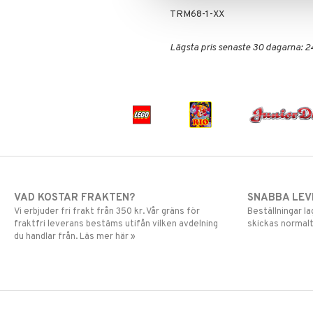
TRM68-1-XX
Harry Potter
LEGO Minecraft
Hello Kitty
LEGO Ninjago
Lägsta pris senaste 30 dagarna: 2
L.O.L.
LEGO Speed Champions
Mamma Mu
LEGO Spidey
Mulle
LEGO Super Heroes
Mumin
Sonic
My Little Pony
Paw Patrol
Pettson & Findus
Pippi Långstrump
Pokemon
VAD KOSTAR FRAKTEN?
SNABBA LE
Pyjamashjältarna
Vi erbjuder fri frakt från 350 kr. Vår gräns för
Beställningar la
Skrållan
fraktfri leverans bestäms utifån vilken avdelning
skickas normalt
Spiderman
du handlar från. Läs mer här »
Super Mario