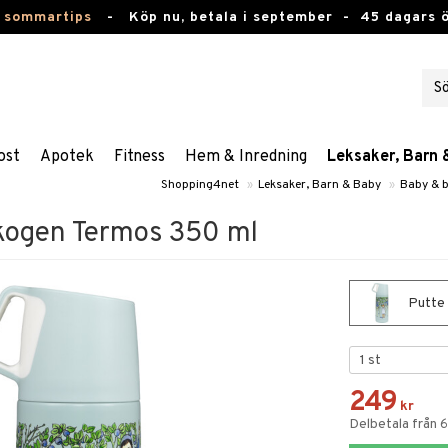
 sommartips
-
Köp nu, betala i september -
45 dagars 
ost
Apotek
Fitness
Hem & Inredning
Leksaker, Barn 
Shopping4net
»
Leksaker, Barn & Baby
»
Baby & 
skogen Termos 350 ml
Putte 
249
kr
Delbetala från 