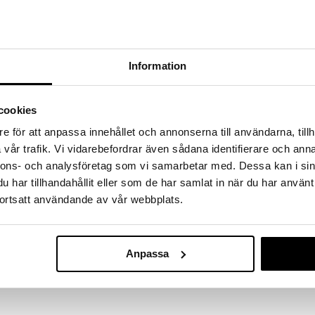
hem fynden
tt fynda under vår stora rea. Just nu är varuhuset
fantastiska reapriser på mängder av spännande
!
Information
 fram till 31/8-2026, men var snabb - dina
ukter kan fort ta slut!
N »
cookies
e för att anpassa innehållet och annonserna till användarna, tillh
vår trafik. Vi vidarebefordrar även sådana identifierare och anna
Beskow Putte
nnons- och analysföretag som vi samarbetar med. Dessa kan i sin
tål med motiv från Elsa Beskows bok Puttes äventyr i
Blåbärsskoge
har tillhandahållit eller som de har samlat in när du har använt
RÄTT START
Vattenflaska
ortsatt användande av vår webbplats.
 kall vätska och passar lika bra på vinterutflykten
189
kr
nde muggen är i gummerad plast.
n) upp till 10 timmar.
Anpassa