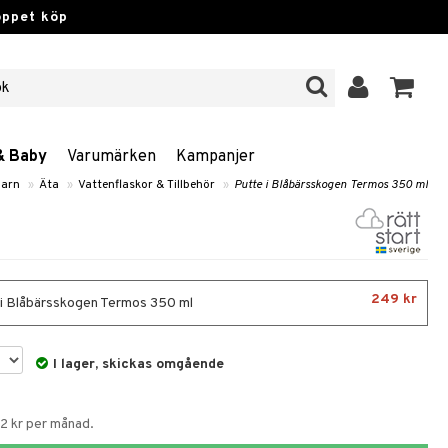
öppet köp
& Baby
Varumärken
Kampanjer
barn
»
Äta
»
Vattenflaskor & Tillbehör
»
Putte i Blåbärsskogen Termos 350 ml
249 kr
i Blåbärsskogen Termos 350 ml
I lager, skickas omgående
62 kr per månad.