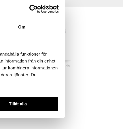
Tips till dig
Om
andahålla funktioner för
n information från din enhet
 i
Beskow Putte Lunchlåda
 tur kombinera informationen
n
 deras tjänster. Du
RÄTT START
119
kr
Tillåt alla