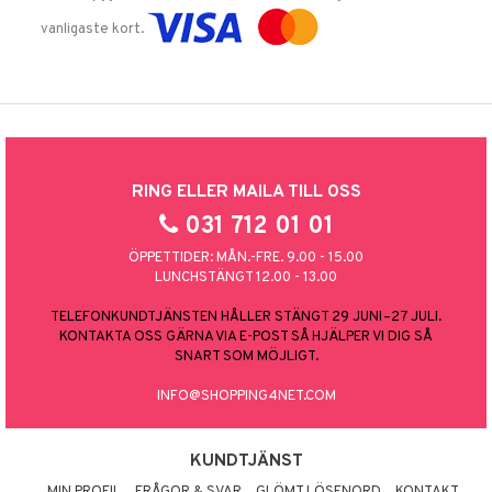
vanligaste kort.
RING ELLER MAILA TILL OSS
031 712 01 01
ÖPPETTIDER: MÅN.-FRE. 9.00 - 15.00
LUNCHSTÄNGT 12.00 - 13.00
TELEFONKUNDTJÄNSTEN HÅLLER STÄNGT 29 JUNI–27 JULI.
KONTAKTA OSS GÄRNA VIA E-POST SÅ HJÄLPER VI DIG SÅ
SNART SOM MÖJLIGT.
INFO@SHOPPING4NET.COM
KUNDTJÄNST
MIN PROFIL
FRÅGOR & SVAR
GLÖMT LÖSENORD
KONTAKT