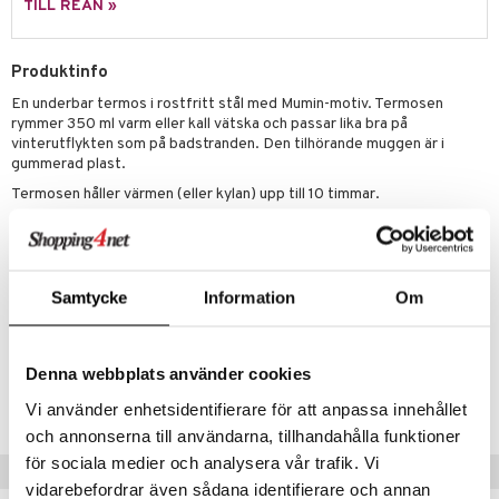
leich - Hästar
ney Prinsessor
pi Hoppetossa
banor
ons Åberg
TILL REAN »
leich-Wild Life
ktillbehör
i Villa Villerkulla
ndkår
blarna
anicals
us
Produktinfo
 Zhu Pets
by's Dollhouse
is
mse
tnite
 & Köksredskap
r
En underbar termos i rostfritt stål med Mumin-motiv. Termosen
py Friends
g
tman
GO Bluey
dning
bil
rymmer 350 ml varm eller kall vätska och passar lika bra på
vinterutflykten som på badstranden. Den tilhörande muggen är i
.L.
libompa
O City
tyrt
gummerad plast.
gtoys
Termosen håller värmen (eller kylan) upp till 10 timmar.
s
O Classic
saker
Övrigt
ens Barn
ney
O Creator
o
uslek
12 mån+
ållan
ney Prinsessor
GO Disney
badabado
andlek
Samtycke
Information
Om
ffi Love
l
O Disney Princess
ki
mhus-leksaker
Artikelnr
zen
GO DUPLO
TRM14-1-XX
mhus-spel
Denna webbplats använder cookies
ta Gris
O Friends
Lägsta pris senaste 30 dagarna: 199 kr
Vi använder enhetsidentifierare för att anpassa innehållet
ry Potter
O Minecraft
och annonserna till användarna, tillhandahålla funktioner
för sociala medier och analysera vår trafik. Vi
lo Kitty
GO Ninjago
Tips till dig
vidarebefordrar även sådana identifierare och annan