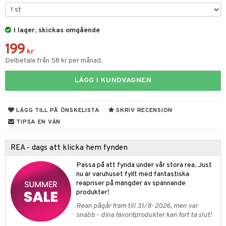
par & Tillbehör
sar & Solhattar
der & UV-kläder
ker
I lager, skickas omgående
ngar
är
ment
199
elar
öcker
ngsspel
skalendrar
kr
Delbetala från 58 kr per månad.
gings
lar
tböcker
ment
k
tar
LÄGG I KUNDVAGNEN
atshirts
ivitetsleksaker
böcker
giska leksaker
saker
tar
hirts
gleksaker
der
 Klossar
0 bitar
el
LÄGG TILL PÅ ÖNSKELISTA
SKRIV RECENSION
änst
don
O Builder
läder & Strumpor
sel
aterial
spel
TIPSA EN VÄN
 & svar
a gå vagnar
omag
ndgård
r
ssel
set
psspel
REA - dags att klicka hem fynden
produkt
ssar
urer
ionfigurer
kåp
illbehör
Måla
Passa på att fynda under vår stora rea. Just
elningen
gformers
 Real
nu är varuhuset fyllt med fantastiska
y Born
ndby
n
erial
reapriser på mängder av spännande
tik
ktyg
tlest Pet Shop
bie
dby Stockholm
produkter!
etsfordon
star & Gungdjur
s
Rean pågår fram till 31/8-2026, men var
leich - Forntidsdjur
comelon
min
ar
figurer
snabb - dina favoritprodukter kan fort ta slut!