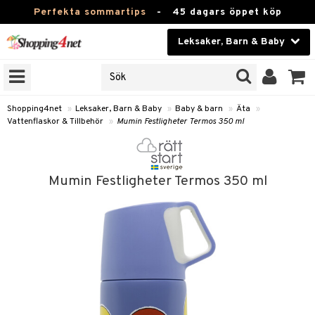
Perfekta sommartips
-
45 dagars öppet köp
Leksaker, Barn & Baby
RKEN
Skönhet
JER
ODUKTER
Kontaktlinser
Shopping4net
»
Leksaker, Barn & Baby
»
Baby & barn
»
Äta
»
Vattenflaskor & Tillbehör
»
Mumin Festligheter Termos 350 ml
TKORT
Hälsokost
Apotek
arn
Mumin Festligheter Termos 350 ml
oarer
Fitness
 håret
et
Hem & Inredning
tar & Mössor
bygym
Leksaker, Barn & Baby
igt
ysitters
nservis
Varumärken
nböcker
 & Skallra
lappar
Kampanjer
ycken
iler
lådor & Matförvaring