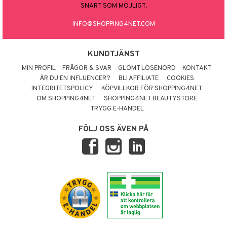
SNART SOM MÖJLIGT.
INFO@SHOPPING4NET.COM
KUNDTJÄNST
MIN PROFIL
FRÅGOR & SVAR
GLÖMT LÖSENORD
KONTAKT
ÄR DU EN INFLUENCER?
BLI AFFILIATE
COOKIES
INTEGRITETSPOLICY
KÖPVILLKOR FÖR SHOPPING4NET
OM SHOPPING4NET
SHOPPING4NET BEAUTYSTORE
TRYGG E-HANDEL
FÖLJ OSS ÄVEN PÅ