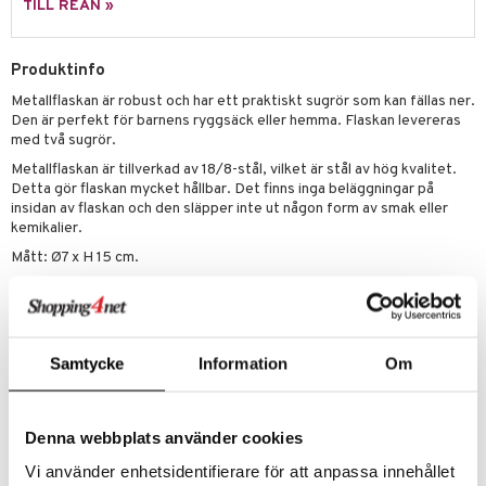
leich - Hästar
ney Prinsessor
pi Hoppetossa
banor
ons Åberg
TILL REAN »
leich-Wild Life
ktillbehör
i Villa Villerkulla
ndkår
blarna
anicals
us
Produktinfo
 Zhu Pets
by's Dollhouse
is
mse
tnite
 & Köksredskap
r
Metallflaskan är robust och har ett praktiskt sugrör som kan fällas ner.
py Friends
g
tman
GO Bluey
dning
bil
Den är perfekt för barnens ryggsäck eller hemma. Flaskan levereras
med två sugrör.
.L.
libompa
O City
tyrt
Metallflaskan är tillverkad av 18/8-stål, vilket är stål av hög kvalitet.
gtoys
Detta gör flaskan mycket hållbar. Det finns inga beläggningar på
s
O Classic
saker
insidan av flaskan och den släpper inte ut någon form av smak eller
ens Barn
ney
O Creator
kemikalier.
o
uslek
Mått: Ø7 x H 15 cm.
ållan
ney Prinsessor
GO Disney
badabado
andlek
Rymmer: 350 ml.
ffi Love
l
O Disney Princess
ki
mhus-leksaker
Skötselråd: Diska för hand. Förvara inte i frysen. Använd inte i
mikrovågsugn.
zen
GO DUPLO
mhus-spel
Samtycke
Information
Om
Övrigt
ta Gris
O Friends
12 mån+
ry Potter
O Minecraft
Denna webbplats använder cookies
lo Kitty
GO Ninjago
Artikelnr
Vi använder enhetsidentifierare för att anpassa innehållet