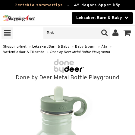
Perfekta sommartips
-
45 dagars öppet köp
Leksaker, Barn & Baby
RKEN
Skönhet
JER
ODUKTER
Kontaktlinser
Shopping4net
»
Leksaker, Barn & Baby
»
Baby & barn
»
Äta
»
Vattenflaskor & Tillbehör
»
Done by Deer Metal Bottle Playground
TKORT
Hälsokost
Apotek
arn
Done by Deer Metal Bottle Playground
oarer
Fitness
 håret
et
Hem & Inredning
tar & Mössor
bygym
Leksaker, Barn & Baby
igt
ysitters
nservis
Varumärken
nböcker
 & Skallra
lappar
Kampanjer
ycken
iler
lådor & Matförvaring