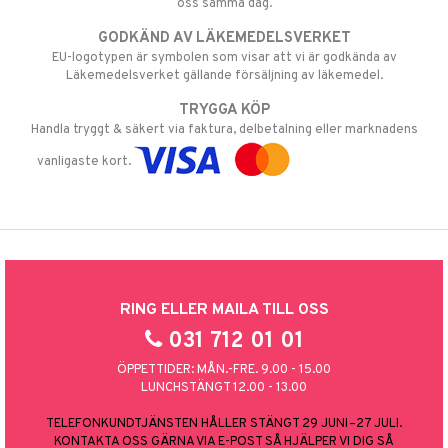
oss samma dag.
GODKÄND AV LÄKEMEDELSVERKET
EU-logotypen är symbolen som visar att vi är godkända av
Läkemedelsverket gällande försäljning av läkemedel.
TRYGGA KÖP
Handla tryggt & säkert via faktura, delbetalning eller marknadens
vanligaste kort.
RING ELLER MAILA TILL OSS
031 712 01 01
ÖPPETTIDER: MÅN.-FRE. 9.00 - 15.00
LUNCHSTÄNGT 12.00 - 13.00
TELEFONKUNDTJÄNSTEN HÅLLER STÄNGT 29 JUNI–27 JULI.
KONTAKTA OSS GÄRNA VIA E-POST SÅ HJÄLPER VI DIG SÅ