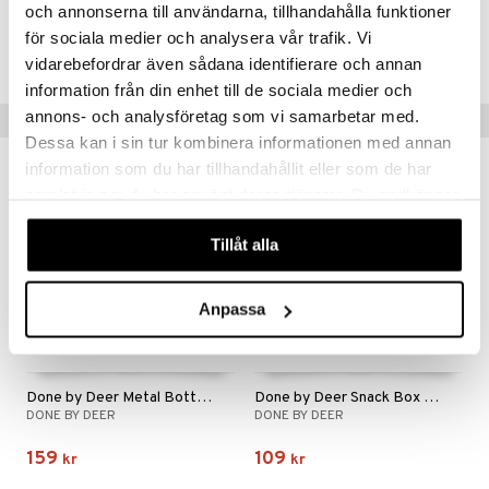
TDN31-1-6Q
.L.
GO Speed Champions
och annonserna till användarna, tillhandahålla funktioner
för sociala medier och analysera vår trafik. Vi
mma Mu
GO Spidey
Lägsta pris senaste 30 dagarna: 159 kr
vidarebefordrar även sådana identifierare och annan
le
O Super Heroes
information från din enhet till de sociala medier och
min
ic
annons- och analysföretag som vi samarbetar med.
Tips till dig
Dessa kan i sin tur kombinera informationen med annan
Little Pony
information som du har tillhandahållit eller som de har
 Patrol
samlat in när du har använt deras tjänster. Du godkänner
våra cookies vid fortsatt användande av vår webbplats.
tson & Findus
Tillåt alla
pi Långstrump
kemon
Anpassa
amashjältarna
ållan
Done by Deer Metal Bottle Celebration
Done by Deer Snack Box Set 3-p Celebration
derman
DONE BY DEER
DONE BY DEER
er Mario
159
109
kr
kr