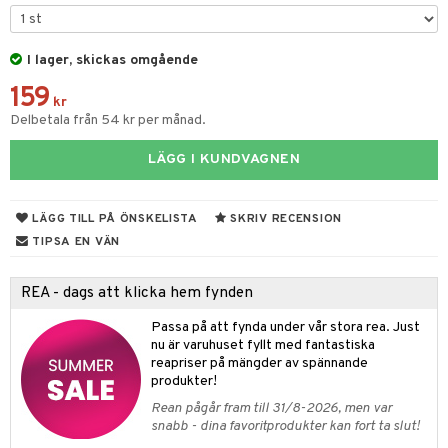
par & Tillbehör
sar & Solhattar
der & UV-kläder
ker
I lager, skickas omgående
ngar
är
ment
159
elar
öcker
ngsspel
skalendrar
kr
Delbetala från 54 kr per månad.
gings
lar
tböcker
ment
k
tar
LÄGG I KUNDVAGNEN
atshirts
ivitetsleksaker
böcker
giska leksaker
saker
tar
hirts
gleksaker
der
 Klossar
0 bitar
el
LÄGG TILL PÅ ÖNSKELISTA
SKRIV RECENSION
änst
don
O Builder
läder & Strumpor
sel
aterial
spel
TIPSA EN VÄN
 & svar
a gå vagnar
omag
ndgård
r
ssel
set
psspel
REA - dags att klicka hem fynden
produkt
ssar
urer
ionfigurer
kåp
illbehör
Måla
Passa på att fynda under vår stora rea. Just
elningen
gformers
 Real
nu är varuhuset fyllt med fantastiska
y Born
ndby
n
erial
reapriser på mängder av spännande
tik
ktyg
tlest Pet Shop
bie
dby Stockholm
produkter!
etsfordon
star & Gungdjur
s
Rean pågår fram till 31/8-2026, men var
leich - Forntidsdjur
comelon
min
ar
figurer
snabb - dina favoritprodukter kan fort ta slut!