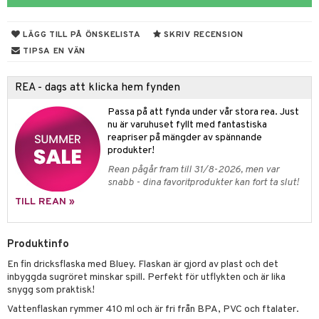
par & Tillbehör
sar & Solhattar
der & UV-kläder
ker
LÄGG TILL PÅ ÖNSKELISTA
SKRIV RECENSION
ngar
är
ment
TIPSA EN VÄN
elar
öcker
ngsspel
skalendrar
REA - dags att klicka hem fynden
gings
lar
tböcker
ment
k
tar
Passa på att fynda under vår stora rea. Just
atshirts
ivitetsleksaker
böcker
giska leksaker
saker
tar
nu är varuhuset fyllt med fantastiska
reapriser på mängder av spännande
hirts
gleksaker
der
 Klossar
0 bitar
el
produkter!
änst
Rean pågår fram till 31/8-2026, men var
don
O Builder
läder & Strumpor
sel
aterial
spel
snabb - dina favoritprodukter kan fort ta slut!
 & svar
a gå vagnar
omag
ndgård
r
ssel
set
psspel
TILL REAN »
produkt
ssar
urer
ionfigurer
kåp
illbehör
Måla
elningen
Produktinfo
gformers
 Real
y Born
ndby
n
erial
tik
En fin dricksflaska med Bluey. Flaskan är gjord av plast och det
ktyg
tlest Pet Shop
bie
dby Stockholm
etsfordon
star & Gungdjur
s
inbyggda sugröret minskar spill. Perfekt för utflykten och är lika
snygg som praktisk!
leich - Forntidsdjur
comelon
min
ar
figurer
Vattenflaskan rymmer 410 ml och är fri från BPA, PVC och ftalater.