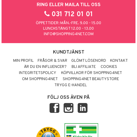
RING ELLER MAILA TILL OSS
031 712 01 01
ÖPPETTIDER: MÅN.-FRE. 9.00 - 15.00
LUNCHSTÄNGT 12.00 - 13.00
INFO@SHOPPING4NET.COM
KUNDTJÄNST
MIN PROFIL
FRÅGOR & SVAR
GLÖMT LÖSENORD
KONTAKT
ÄR DU EN INFLUENCER?
BLI AFFILIATE
COOKIES
INTEGRITETSPOLICY
KÖPVILLKOR FÖR SHOPPING4NET
OM SHOPPING4NET
SHOPPING4NET BEAUTYSTORE
TRYGG E-HANDEL
FÖLJ OSS ÄVEN PÅ