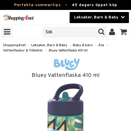
Perfekta sommartips
-
45 dagars öppet köp
Leksaker, Barn & Baby
RKEN
Skönhet
JER
ODUKTER
Kontaktlinser
Shopping4net
»
Leksaker, Barn & Baby
»
Baby & barn
»
Äta
»
Vattenflaskor & Tillbehör
»
Bluey Vattenflaska 410 ml
TKORT
Hälsokost
Apotek
arn
Bluey Vattenflaska 410 ml
oarer
Fitness
 håret
et
Hem & Inredning
tar & Mössor
bygym
Leksaker, Barn & Baby
igt
ysitters
nservis
Varumärken
nböcker
 & Skallra
lappar
Kampanjer
ycken
iler
lådor & Matförvaring