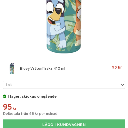
glasögon
ttefiltar
pflaskor & Tillbehör
tenflaskor & Tillbehör
kar & Handdukar
nstillbehör
d/Mamma
viditet & amning
ing
nmöbler
95 kr
Bluey Vattenflaska 410 ml
oration
kerad
varing
lbehör
ilen
et
mpor
aply
I lager, skickas omgående
95
tor
kor
drummet
skor
kr
Delbetala från 48 kr per månad.
gkläder
nddukar
er
LÄGG I KUNDVAGNEN
dvård
oarer