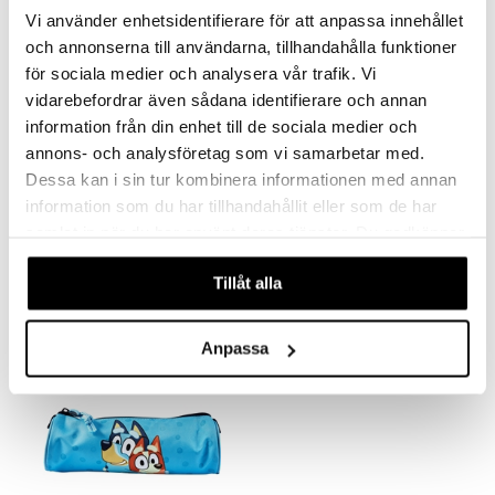
.L.
GO Speed Champions
Vi använder enhetsidentifierare för att anpassa innehållet
mma Mu
GO Spidey
och annonserna till användarna, tillhandahålla funktioner
för sociala medier och analysera vår trafik. Vi
le
O Super Heroes
vidarebefordrar även sådana identifierare och annan
min
ic
information från din enhet till de sociala medier och
Little Pony
annons- och analysföretag som vi samarbetar med.
Dessa kan i sin tur kombinera informationen med annan
 Patrol
Bluey Liten Ryggsäck, 6 L
Bluey Matlåda med 3 Fack, 18 x 13 cm
information som du har tillhandahållit eller som de har
BLUEY
BLUEY
tson & Findus
samlat in när du har använt deras tjänster. Du godkänner
våra cookies vid fortsatt användande av vår webbplats.
259
99
pi Långstrump
kr
kr
Tillåt alla
kemon
amashjältarna
Anpassa
ållan
derman
er Mario