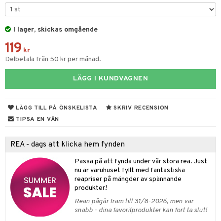
par & Tillbehör
sar & Solhattar
der & UV-kläder
ker
I lager, skickas omgående
ngar
är
ment
119
elar
öcker
ngsspel
skalendrar
kr
Delbetala från 50 kr per månad.
gings
lar
tböcker
ment
k
tar
LÄGG I KUNDVAGNEN
atshirts
ivitetsleksaker
böcker
giska leksaker
saker
tar
hirts
gleksaker
der
 Klossar
0 bitar
el
LÄGG TILL PÅ ÖNSKELISTA
SKRIV RECENSION
änst
don
O Builder
läder & Strumpor
sel
aterial
spel
TIPSA EN VÄN
 & svar
a gå vagnar
omag
ndgård
r
ssel
set
psspel
REA - dags att klicka hem fynden
produkt
ssar
urer
ionfigurer
kåp
illbehör
Måla
Passa på att fynda under vår stora rea. Just
elningen
gformers
 Real
nu är varuhuset fyllt med fantastiska
y Born
ndby
n
erial
reapriser på mängder av spännande
tik
ktyg
tlest Pet Shop
bie
dby Stockholm
produkter!
etsfordon
star & Gungdjur
s
Rean pågår fram till 31/8-2026, men var
leich - Forntidsdjur
comelon
min
ar
figurer
snabb - dina favoritprodukter kan fort ta slut!