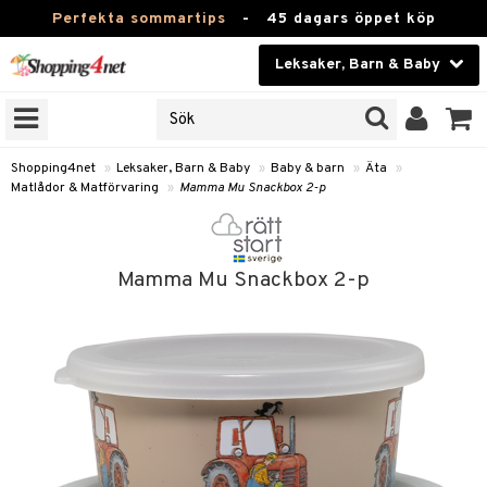
Perfekta sommartips
-
45 dagars öppet köp
Leksaker, Barn & Baby
RKEN
Skönhet
JER
ODUKTER
Kontaktlinser
Shopping4net
»
Leksaker, Barn & Baby
»
Baby & barn
»
Äta
»
Matlådor & Matförvaring
»
Mamma Mu Snackbox 2-p
TKORT
Hälsokost
Apotek
arn
Mamma Mu Snackbox 2-p
oarer
Fitness
 håret
et
Hem & Inredning
tar & Mössor
bygym
Leksaker, Barn & Baby
igt
ysitters
nservis
Varumärken
nböcker
 & Skallra
lappar
Kampanjer
ycken
iler
lådor & Matförvaring