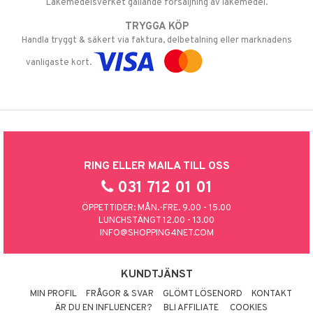
Läkemedelsverket gällande försäljning av läkemedel.
TRYGGA KÖP
Handla tryggt & säkert via faktura, delbetalning eller marknadens
vanligaste kort.
RING ELLER MAILA TILL OSS
031 712 01 01
ÖPPETTIDER: MÅN.-FRE. 9.00 - 15.00
LUNCHSTÄNGT 12.00 - 13.00
INFO@SHOPPING4NET.COM
KUNDTJÄNST
MIN PROFIL
FRÅGOR & SVAR
GLÖMT LÖSENORD
KONTAKT
ÄR DU EN INFLUENCER?
BLI AFFILIATE
COOKIES