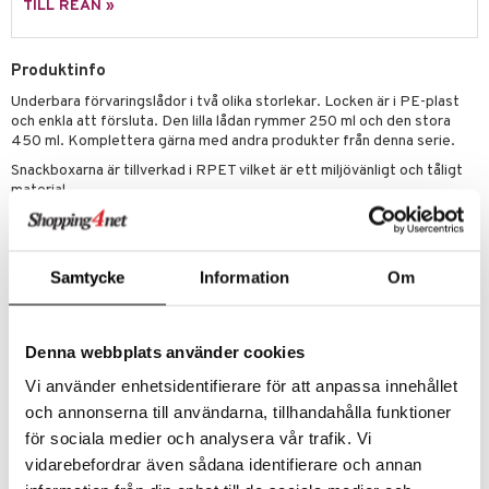
leich - Hästar
ney Prinsessor
pi Hoppetossa
banor
ons Åberg
TILL REAN »
leich-Wild Life
ktillbehör
i Villa Villerkulla
ndkår
blarna
anicals
us
Produktinfo
 Zhu Pets
by's Dollhouse
is
mse
tnite
 & Köksredskap
r
Underbara förvaringslådor i två olika storlekar. Locken är i PE-plast
py Friends
g
tman
GO Bluey
dning
bil
och enkla att försluta. Den lilla lådan rymmer 250 ml och den stora
450 ml. Komplettera gärna med andra produkter från denna serie.
.L.
libompa
O City
tyrt
Snackboxarna är tillverkad i RPET vilket är ett miljövänligt och tåligt
gtoys
material.
s
O Classic
saker
Rätt Starts produkter i RPET bidrar till minskat avfall och lägre
ens Barn
ney
O Creator
o
uslek
koldioxidavtryck. RPET tål ej mikrovågsugn men går bra att diskas i
maskin.
ållan
ney Prinsessor
GO Disney
badabado
andlek
Samtycke
Information
Om
Övrigt
ffi Love
l
O Disney Princess
ki
mhus-leksaker
6 mån+
zen
GO DUPLO
mhus-spel
Denna webbplats använder cookies
ta Gris
O Friends
Artikelnr
Vi använder enhetsidentifierare för att anpassa innehållet
TRR70-1-XX
och annonserna till användarna, tillhandahålla funktioner
ry Potter
O Minecraft
för sociala medier och analysera vår trafik. Vi
lo Kitty
GO Ninjago
Lägsta pris senaste 30 dagarna: 119 kr
vidarebefordrar även sådana identifierare och annan