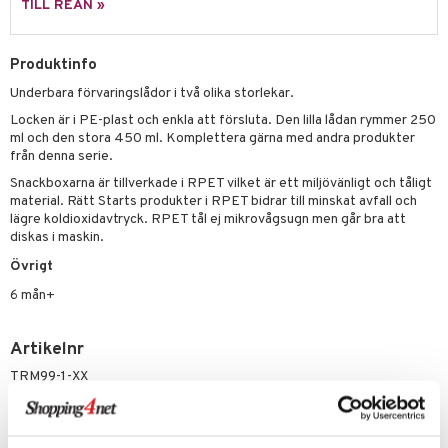
leich - Hästar
ney Prinsessor
pi Hoppetossa
banor
ons Åberg
TILL REAN »
leich-Wild Life
ktillbehör
i Villa Villerkulla
ndkår
blarna
anicals
us
Produktinfo
 Zhu Pets
by's Dollhouse
is
mse
tnite
 & Köksredskap
r
Underbara förvaringslådor i två olika storlekar.
py Friends
g
tman
GO Bluey
dning
bil
Locken är i PE-plast och enkla att försluta. Den lilla lådan rymmer 250
.L.
ml och den stora 450 ml. Komplettera gärna med andra produkter
libompa
O City
tyrt
från denna serie.
gtoys
s
O Classic
saker
Snackboxarna är tillverkade i RPET vilket är ett miljövänligt och tåligt
material. Rätt Starts produkter i RPET bidrar till minskat avfall och
ens Barn
ney
O Creator
o
uslek
lägre koldioxidavtryck. RPET tål ej mikrovågsugn men går bra att
diskas i maskin.
ållan
ney Prinsessor
GO Disney
badabado
andlek
Övrigt
ffi Love
l
O Disney Princess
ki
mhus-leksaker
6 mån+
zen
GO DUPLO
mhus-spel
ta Gris
O Friends
Artikelnr
TRM99-1-XX
ry Potter
O Minecraft
lo Kitty
GO Ninjago
Lägsta pris senaste 30 dagarna: 119 kr