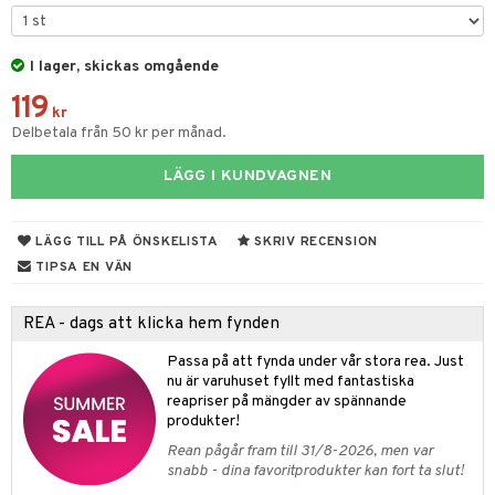
par & Tillbehör
sar & Solhattar
der & UV-kläder
ker
I lager, skickas omgående
ngar
är
ment
119
elar
öcker
ngsspel
skalendrar
kr
Delbetala från 50 kr per månad.
gings
lar
tböcker
ment
k
tar
LÄGG I KUNDVAGNEN
atshirts
ivitetsleksaker
böcker
giska leksaker
saker
tar
hirts
gleksaker
der
 Klossar
0 bitar
el
LÄGG TILL PÅ ÖNSKELISTA
SKRIV RECENSION
änst
don
O Builder
läder & Strumpor
sel
aterial
spel
TIPSA EN VÄN
 & svar
a gå vagnar
omag
ndgård
r
ssel
set
psspel
REA - dags att klicka hem fynden
produkt
ssar
urer
ionfigurer
kåp
illbehör
Måla
Passa på att fynda under vår stora rea. Just
elningen
gformers
 Real
nu är varuhuset fyllt med fantastiska
y Born
ndby
n
erial
reapriser på mängder av spännande
tik
ktyg
tlest Pet Shop
bie
dby Stockholm
produkter!
etsfordon
star & Gungdjur
s
Rean pågår fram till 31/8-2026, men var
leich - Forntidsdjur
comelon
min
ar
figurer
snabb - dina favoritprodukter kan fort ta slut!