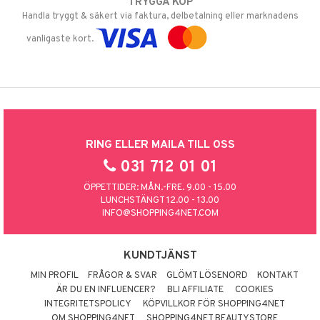
TRYGGA KÖP
Handla tryggt & säkert via faktura, delbetalning eller marknadens
vanligaste kort.
RING ELLER MAILA TILL OSS
031 712 01 01
ÖPPETTIDER: MÅN.-FRE. 9.00 - 15.00
LUNCHSTÄNGT 12.00 - 13.00
INFO@SHOPPING4NET.COM
KUNDTJÄNST
MIN PROFIL
FRÅGOR & SVAR
GLÖMT LÖSENORD
KONTAKT
ÄR DU EN INFLUENCER?
BLI AFFILIATE
COOKIES
INTEGRITETSPOLICY
KÖPVILLKOR FÖR SHOPPING4NET
OM SHOPPING4NET
SHOPPING4NET BEAUTYSTORE