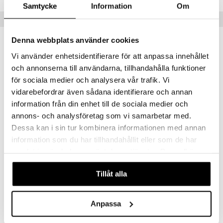
.L.
GO Speed Champions
Samtycke
Information
Om
mma Mu
GO Spidey
Tips till dig
le
O Super Heroes
Denna webbplats använder cookies
min
ic
Vi använder enhetsidentifierare för att anpassa innehållet
och annonserna till användarna, tillhandahålla funktioner
Little Pony
för sociala medier och analysera vår trafik. Vi
 Patrol
vidarebefordrar även sådana identifierare och annan
tson & Findus
information från din enhet till de sociala medier och
annons- och analysföretag som vi samarbetar med.
pi Långstrump
Dessa kan i sin tur kombinera informationen med annan
kemon
information som du har tillhandahållit eller som de har
Alfons Åberg Snackbox 3-pack
Emil i Lönneberga Vattenflaska
samlat in när du har använt deras tjänster. Du godkänner
amashjältarna
RÄTT START
RÄTT START
våra cookies vid fortsatt användande av vår webbplats.
ållan
89
199
Tillåt alla
kr
kr
derman
Anpassa
er Mario