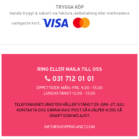
TRYGGA KÖP
Handla tryggt & säkert via faktura, delbetalning eller marknadens
vanligaste kort.
RING ELLER MAILA TILL OSS
031 712 01 01
ÖPPETTIDER: MÅN.-FRE. 9.00 - 15.00
LUNCHSTÄNGT 12.00 - 13.00
TELEFONKUNDTJÄNSTEN HÅLLER STÄNGT 29 JUNI–27 JULI.
KONTAKTA OSS GÄRNA VIA E-POST SÅ HJÄLPER VI DIG SÅ
SNART SOM MÖJLIGT.
INFO@SHOPPING4NET.COM