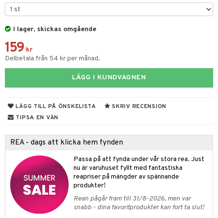
par & Tillbehör
sar & Solhattar
der & UV-kläder
ker
I lager, skickas omgående
ngar
är
ment
159
elar
öcker
ngsspel
skalendrar
kr
Delbetala från 54 kr per månad.
gings
lar
tböcker
ment
k
tar
LÄGG I KUNDVAGNEN
atshirts
ivitetsleksaker
böcker
giska leksaker
saker
tar
hirts
gleksaker
der
 Klossar
0 bitar
el
LÄGG TILL PÅ ÖNSKELISTA
SKRIV RECENSION
änst
don
O Builder
läder & Strumpor
sel
aterial
spel
TIPSA EN VÄN
 & svar
a gå vagnar
omag
ndgård
r
ssel
set
psspel
REA - dags att klicka hem fynden
produkt
ssar
urer
ionfigurer
kåp
illbehör
Måla
Passa på att fynda under vår stora rea. Just
elningen
gformers
 Real
nu är varuhuset fyllt med fantastiska
y Born
ndby
n
erial
reapriser på mängder av spännande
tik
ktyg
tlest Pet Shop
bie
dby Stockholm
produkter!
etsfordon
star & Gungdjur
s
Rean pågår fram till 31/8-2026, men var
leich - Forntidsdjur
comelon
min
ar
figurer
snabb - dina favoritprodukter kan fort ta slut!