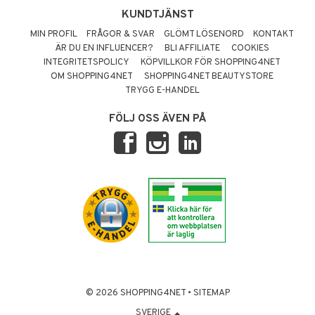
KUNDTJÄNST
MIN PROFIL
FRÅGOR & SVAR
GLÖMT LÖSENORD
KONTAKT
ÄR DU EN INFLUENCER?
BLI AFFILIATE
COOKIES
INTEGRITETSPOLICY
KÖPVILLKOR FÖR SHOPPING4NET
OM SHOPPING4NET
SHOPPING4NET BEAUTYSTORE
TRYGG E-HANDEL
FÖLJ OSS ÄVEN PÅ
© 2026 SHOPPING4NET
•
SITEMAP
SVERIGE