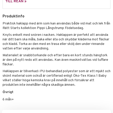
leich - Hästar
ney Prinsessor
pi Hoppetossa
banor
ons Åberg
TILL REAN »
leich-Wild Life
ktillbehör
i Villa Villerkulla
ndkår
blarna
anicals
us
Produktinfo
 Zhu Pets
by's Dollhouse
is
mse
tnite
 & Köksredskap
r
Praktisk haklapp med ärm som kan användas både vid mat och lek från
py Friends
g
tman
GO Bluey
dning
bil
Rätt Starts kollektion Pippi Långstrump Födelsedag.
.L.
Knyts enkelt med snören i nacken. Haklappen är perfekt att använda
libompa
O City
tyrt
när ditt barn ska måla, baka eller äta och skyddar kläderna mot fläckar
gtoys
och kladd. Torka av den med en trasa eller skölj den under rinnande
s
O Classic
saker
vatten efter varje användning.
ens Barn
ney
O Creator
o
uslek
Materialet är snabbtorkande och efter bara en kort stunds hängtork
är den på nytt redo att användas. Kan även maskintvättas vid tuffare
ållan
ney Prinsessor
GO Disney
badabado
andlek
fläckar.
ffi Love
l
O Disney Princess
Haklappen är tillverkad i PU-behandlad polyester som är ett mjukt och
ki
mhus-leksaker
skönt material som också är certifierad enligt Öko-Tex Klass 1 Baby
zen
GO DUPLO
mhus-spel
vilket ställer höga kemiska krav på innehåll och försäkrar att
produkten inte innehåller några skadliga ämnen.
ta Gris
O Friends
Övrigt
ry Potter
O Minecraft
6 mån+
lo Kitty
GO Ninjago