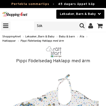
Perfekta sommartips
-
45 dagars öppet köp
Leksaker, Barn & Baby
RKEN
Skönhet
JER
ODUKTER
Kontaktlinser
Shopping4net
»
Leksaker, Barn & Baby
»
Baby & barn
»
Äta
»
Haklappar
»
Pippi Födelsedag Haklapp med ärm
TKORT
Hälsokost
Apotek
arn
Pippi Födelsedag Haklapp med ärm
oarer
Fitness
 håret
et
Hem & Inredning
tar & Mössor
bygym
Leksaker, Barn & Baby
igt
ysitters
nservis
Varumärken
nböcker
 & Skallra
klappar
Kampanjer
ycken
iler
lådor & Matförvaring