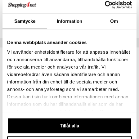
Artikelnr
.L.
GO Speed Champions
TRM53-1-XX
mma Mu
GO Spidey
Samtycke
Information
Om
le
O Super Heroes
Lägsta pris senaste 30 dagarna: 159 kr
min
ic
Denna webbplats använder cookies
Tips till dig
Little Pony
Vi använder enhetsidentifierare för att anpassa innehållet
 Patrol
och annonserna till användarna, tillhandahålla funktioner
tson & Findus
för sociala medier och analysera vår trafik. Vi
vidarebefordrar även sådana identifierare och annan
pi Långstrump
information från din enhet till de sociala medier och
kemon
annons- och analysföretag som vi samarbetar med.
amashjältarna
Dessa kan i sin tur kombinera informationen med annan
information som du har tillhandahållit eller som de har
ållan
samlat in när du har använt deras tjänster. Du godkänner
derman
våra cookies vid fortsatt användande av vår webbplats.
Pippi Födelsedag Lunchlåda
Pippi Födelsedag Snackbox 3-pack
Tillåt alla
RÄTT START
RÄTT START
er Mario