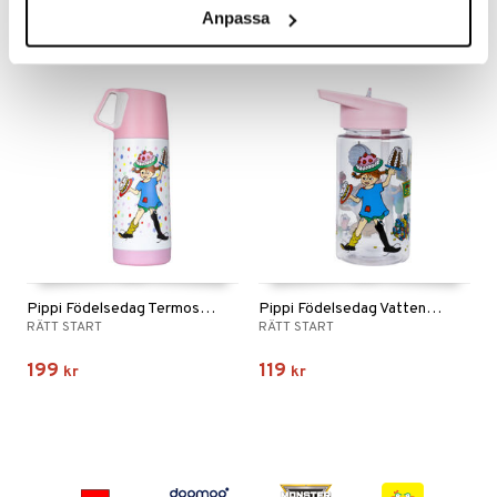
149
99
kr
kr
Anpassa
Pippi Födelsedag Termos 350 ml
Pippi Födelsedag Vattenflaska Rosa 500 ml
RÄTT START
RÄTT START
199
119
kr
kr