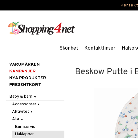
Perfek
Skönhet
Kontaktlinser
Hälsok
VARUMÄRKEN
Beskow Putte i 
KAMPANJER
NYA PRODUKTER
PRESENTKORT
Baby & barn
Accessoarer
Aktivitet
För håret
Äta
Hattar & Mössor
Babygym
Övrigt
Babysitters
Barnservis
Plånböcker
Bit & Skallra
Haklappar