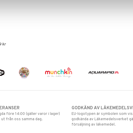
9 kr
VERANSER
GODKÄND AV LÄKEMEDELSV
gda före 14:00 (gäller varor i lager)
EU-logotypen är symbolen som visar
 ut från oss samma dag.
godkända av Läkemedelsverket gä
försäljning av läkemedel.