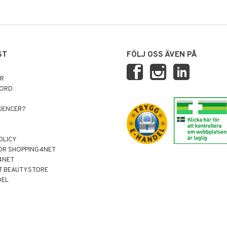
ST
FÖLJ OSS ÄVEN PÅ
AR
NORD
LUENCER?
OLICY
ÖR SHOPPING4NET
4NET
T BEAUTYSTORE
DEL