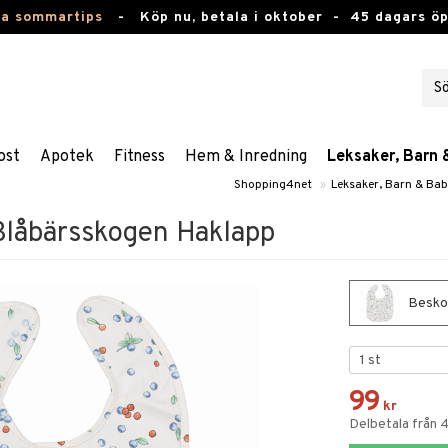
ta sommartips
-
Köp nu, betala i oktober -
45 dagars ö
ost
Apotek
Fitness
Hem & Inredning
Leksaker, Barn 
Shopping4net
»
Leksaker, Barn & Ba
Blåbärsskogen Haklapp
Beskow
99
kr
Delbetala från 