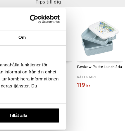
Tips till dig
Om
andahålla funktioner för
 i
Beskow Putte i
Beskow Putte Lunchlåda
n information från din enhet
n Haklapp
Blåbärsskogen
RÄTT START
RÄTT START
Vattenflaska
 tur kombinera informationen
189
119
 deras tjänster. Du
kr
kr
Tillåt alla