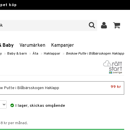
ppet köp
& Baby
Varumärken
Kampanjer
by
»
Baby & barn
»
Äta
»
Haklappar
»
Beskow Putte i Blåbärsskogen Haklapp
99 kr
 Putte i Blåbärsskogen Haklapp
I lager, skickas omgående
48 kr per månad.