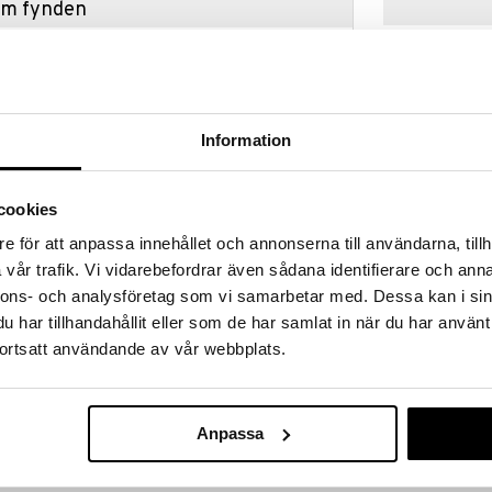
hem fynden
tt fynda under vår stora rea. Just nu är varuhuset
fantastiska reapriser på mängder av spännande
!
 fram till 31/8-2026, men var snabb - dina
ukter kan fort ta slut!
Information
N »
cookies
e för att anpassa innehållet och annonserna till användarna, tillh
Beskow Putte
ws illustrationer om Puttes äventyr i Blåbärsskogen.
vår trafik. Vi vidarebefordrar även sådana identifierare och anna
Blåbärsskoge
RÄTT START
m. ärm
ill. Fickan fram samlar upp den mat som kanske
nnons- och analysföretag som vi samarbetar med. Dessa kan i sin
en fästs enkelt med ett kardborreband i nacken.
149
har tillhandahållit eller som de har samlat in när du har använt
kr
ndlad polyester som är ett mjukt och skönt material.
ortsatt användande av vår webbplats.
ller skölj under rinnande vatten efter varje
orkande och efter bara en kort stunds hängtork är
n även maskintvättas vid tuffare fläckar.
ko-Tex Klass 1 Baby vilket ställer höga kemiska krav
Anpassa
ukten inte innehåller några skadliga ämnen.