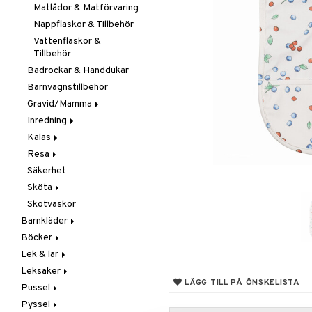
Smycken
Mobiler
Matlådor & Matförvaring
Solglasögon
Snuttefiltar
Nappflaskor & Tillbehör
Vattenflaskor &
Tillbehör
Badrockar & Handdukar
Barnvagnstillbehör
Gravid/Mamma
Inredning
Graviditet & amning
Kalas
Barnmöbler
Resa
Dekoration
Maskerad
Säkerhet
Förvaring
Tillbehör
I Bilen
Sköta
Lampor
Paraply
Skötväskor
Mattor
Väskor
Badrummet
Barnkläder
Sängkläder
Handdukar
Böcker
Accessoarer
Hudvård
Lek & lär
Badkläder & UV-kläder
Dagböcker
Nappar & Tillbehör
Kepsar & Solhattar
Leksaker
Klänningar
Läs & Lär
Experiment
LÄGG TILL PÅ ÖNSKELISTA
Pussel
Nederdelar
Målarböcker
Inlärningsspel
Adventskalendrar
Pyssel
Överdelar
Presentböcker
Instrument
Babylek
1000 bitar
Leggings