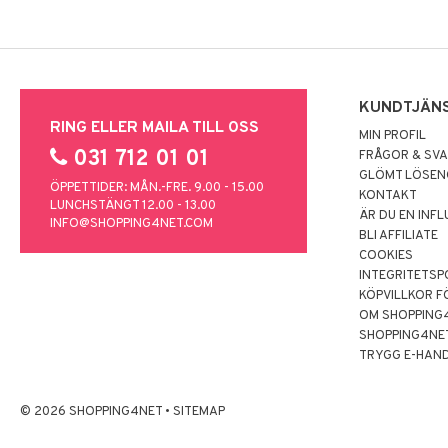
KUNDTJÄN
RING ELLER MAILA TILL OSS
MIN PROFIL
031 712 01 01
FRÅGOR & SV
GLÖMT LÖSE
ÖPPETTIDER: MÅN.-FRE. 9.00 - 15.00
KONTAKT
LUNCHSTÄNGT 12.00 - 13.00
ÄR DU EN INF
INFO@SHOPPING4NET.COM
BLI AFFILIATE
COOKIES
INTEGRITETSP
KÖPVILLKOR F
OM SHOPPING
SHOPPING4NE
TRYGG E-HAN
© 2026 SHOPPING4NET
•
SITEMAP