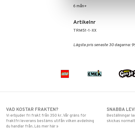
6 mån+
Harry Potter
LEGO Minecraft
Hello Kitty
LEGO Ninjago
L.O.L.
LEGO Speed Champions
Artikelnr
Mamma Mu
LEGO Spidey
TRM51-1-XX
Mulle
LEGO Super Heroes
Mumin
Sonic
Lägsta pris senaste 30 dagarna: 9
My Little Pony
Paw Patrol
Pettson & Findus
Pippi Långstrump
Pokemon
Pyjamashjältarna
Skrållan
Spiderman
Super Mario
VAD KOSTAR FRAKTEN?
SNABBA LE
Vi erbjuder fri frakt från 350 kr. Vår gräns för
Beställningar la
fraktfri leverans bestäms utifån vilken avdelning
skickas normalt
du handlar från. Läs mer här »