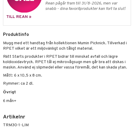
leich - Hästar
ney Prinsessor
pi Hoppetossa
banor
ons Åberg
Rean pågår fram till 31/8-2026, men var
snabb - dina favoritprodukter kan fort ta slut!
leich-Wild Life
ktillbehör
i Villa Villerkulla
ndkår
blarna
anicals
us
TILL REAN »
 Zhu Pets
by's Dollhouse
is
mse
tnite
 & Köksredskap
r
py Friends
g
tman
GO Bluey
dning
bil
Produktinfo
.L.
libompa
O City
Mugg med ett handtag från kollektionen Mumin Picknick. Tillverkad i
tyrt
RPET vilket är ett miljövänligt och tåligt material.
gtoys
s
O Classic
saker
Rätt Starts produkter i RPET bidrar till minskat avfall och lägre
ens Barn
koldioxidavtryck. RPET tål ej mikrovågsugn men går bra att diskas i
ney
O Creator
o
uslek
maskin. Använd ej slipmedel eller vassa föremål, det kan skada ytan.
ållan
ney Prinsessor
GO Disney
badabado
andlek
Mått: 6 x 10,5 x 8 cm.
ffi Love
l
O Disney Princess
Rymmer: ca 2 dl.
ki
mhus-leksaker
Övrigt
zen
GO DUPLO
mhus-spel
6 mån+
ta Gris
O Friends
ry Potter
O Minecraft
Artikelnr
lo Kitty
GO Ninjago
TRM30-1-LIM