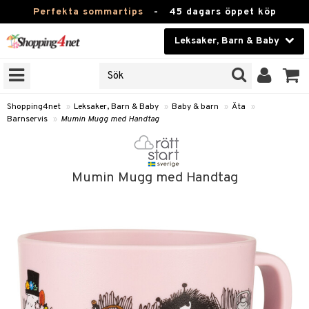
Perfekta sommartips
-
45 dagars öppet köp
Leksaker, Barn & Baby
RKEN
Skönhet
JER
ODUKTER
Kontaktlinser
Shopping4net
»
Leksaker, Barn & Baby
»
Baby & barn
»
Äta
»
Barnservis
»
Mumin Mugg med Handtag
TKORT
Hälsokost
Apotek
arn
Mumin Mugg med Handtag
oarer
Fitness
 håret
et
Hem & Inredning
tar & Mössor
bygym
Leksaker, Barn & Baby
igt
ysitters
nservis
Varumärken
nböcker
 & Skallra
lappar
Kampanjer
ycken
iler
lådor & Matförvaring