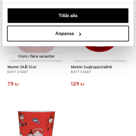
samlat in när du har använt deras tjänster. Du godkänner
våra cookies vid fortsatt användande av vår webbplats.
Tillåt alla
Anpassa
Finns i flera varianter
Mumin Skål Stor
Mumin Sugkoppstallrik
RÄTT START
RÄTT START
79
129
kr
kr