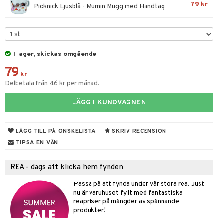
79 kr
Picknick Ljusblå - Mumin Mugg med Handtag
par & Tillbehör
sar & Solhattar
der & UV-kläder
ker
ngar
är
ment
elar
öcker
ngsspel
skalendrar
I lager, skickas omgående
gings
lar
tböcker
ment
k
tar
79
kr
atshirts
ivitetsleksaker
Delbetala från 46 kr per månad.
böcker
giska leksaker
saker
tar
hirts
gleksaker
der
 Klossar
0 bitar
el
LÄGG I KUNDVAGNEN
änst
don
O Builder
läder & Strumpor
sel
aterial
spel
 & svar
LÄGG TILL PÅ ÖNSKELISTA
SKRIV RECENSION
a gå vagnar
omag
ndgård
r
ssel
set
psspel
TIPSA EN VÄN
produkt
ssar
urer
ionfigurer
kåp
illbehör
Måla
elningen
REA - dags att klicka hem fynden
gformers
 Real
y Born
ndby
n
erial
tik
ktyg
Passa på att fynda under vår stora rea. Just
tlest Pet Shop
bie
dby Stockholm
etsfordon
star & Gungdjur
s
nu är varuhuset fyllt med fantastiska
leich - Forntidsdjur
comelon
reapriser på mängder av spännande
min
ar
figurer
produkter!