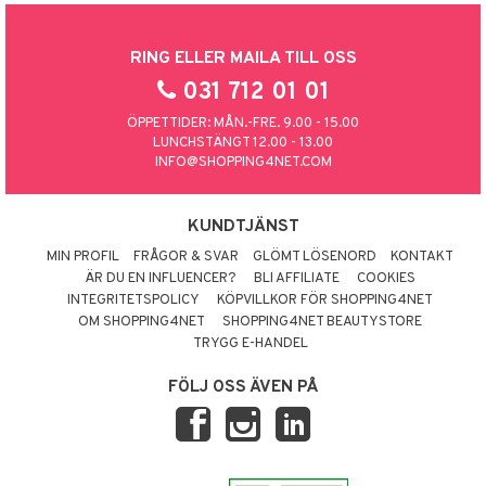
RING ELLER MAILA TILL OSS
031 712 01 01
ÖPPETTIDER: MÅN.-FRE. 9.00 - 15.00
LUNCHSTÄNGT 12.00 - 13.00
INFO@SHOPPING4NET.COM
KUNDTJÄNST
MIN PROFIL
FRÅGOR & SVAR
GLÖMT LÖSENORD
KONTAKT
ÄR DU EN INFLUENCER?
BLI AFFILIATE
COOKIES
INTEGRITETSPOLICY
KÖPVILLKOR FÖR SHOPPING4NET
OM SHOPPING4NET
SHOPPING4NET BEAUTYSTORE
TRYGG E-HANDEL
FÖLJ OSS ÄVEN PÅ