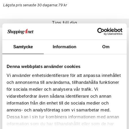
.L.
GO Speed Champions
Lägsta pris senaste 30 dagarna: 79 kr
mma Mu
GO Spidey
le
O Super Heroes
Tips till dig
min
ic
Little Pony
Samtycke
Information
Om
 Patrol
tson & Findus
Denna webbplats använder cookies
pi Långstrump
Vi använder enhetsidentifierare för att anpassa innehållet
kemon
och annonserna till användarna, tillhandahålla funktioner
Finns i flera varianter
amashjältarna
för sociala medier och analysera vår trafik. Vi
vidarebefordrar även sådana identifierare och annan
Mumin Flat Tallrik
Mumin Pipmugg
ållan
RÄTT START
RÄTT START
information från din enhet till de sociala medier och
derman
annons- och analysföretag som vi samarbetar med.
79
119
kr
kr
Dessa kan i sin tur kombinera informationen med annan
er Mario
information som du har tillhandahållit eller som de har