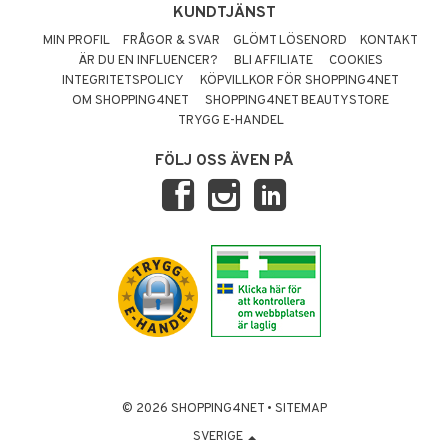
KUNDTJÄNST
MIN PROFIL
FRÅGOR & SVAR
GLÖMT LÖSENORD
KONTAKT
ÄR DU EN INFLUENCER?
BLI AFFILIATE
COOKIES
INTEGRITETSPOLICY
KÖPVILLKOR FÖR SHOPPING4NET
OM SHOPPING4NET
SHOPPING4NET BEAUTYSTORE
TRYGG E-HANDEL
FÖLJ OSS ÄVEN PÅ
© 2026 SHOPPING4NET
•
SITEMAP
SVERIGE