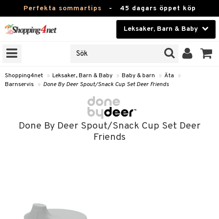
Perfekta sommartips
-
45 dagars öppet köp
Leksaker, Barn & Baby
RKEN
Skönhet
JER
ODUKTER
Kontaktlinser
Shopping4net
»
Leksaker, Barn & Baby
»
Baby & barn
»
Äta
»
Barnservis
»
Done By Deer Spout/Snack Cup Set Deer Friends
TKORT
Hälsokost
Apotek
arn
Done By Deer Spout/Snack Cup Set Deer
oarer
Fitness
Friends
 håret
et
Hem & Inredning
tar & Mössor
bygym
Leksaker, Barn & Baby
igt
ysitters
nservis
Varumärken
nböcker
 & Skallra
lappar
Kampanjer
ycken
iler
lådor & Matförvaring