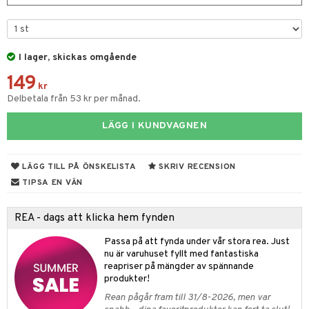
par & Tillbehör
sar & Solhattar
der & UV-kläder
ker
ngar
är
ment
I lager, skickas omgående
elar
öcker
ngsspel
skalendrar
149
kr
gings
lar
tböcker
ment
k
tar
Delbetala från 53 kr per månad.
atshirts
ivitetsleksaker
böcker
giska leksaker
saker
tar
LÄGG I KUNDVAGNEN
hirts
gleksaker
der
 Klossar
0 bitar
el
änst
don
O Builder
läder & Strumpor
sel
aterial
spel
LÄGG TILL PÅ ÖNSKELISTA
SKRIV RECENSION
 & svar
TIPSA EN VÄN
a gå vagnar
omag
ndgård
r
ssel
set
psspel
produkt
ssar
urer
ionfigurer
kåp
illbehör
Måla
REA - dags att klicka hem fynden
elningen
gformers
 Real
y Born
ndby
n
erial
Passa på att fynda under vår stora rea. Just
tik
nu är varuhuset fyllt med fantastiska
ktyg
tlest Pet Shop
bie
dby Stockholm
etsfordon
star & Gungdjur
s
reapriser på mängder av spännande
produkter!
leich - Forntidsdjur
comelon
min
ar
figurer
Rean pågår fram till 31/8-2026, men var