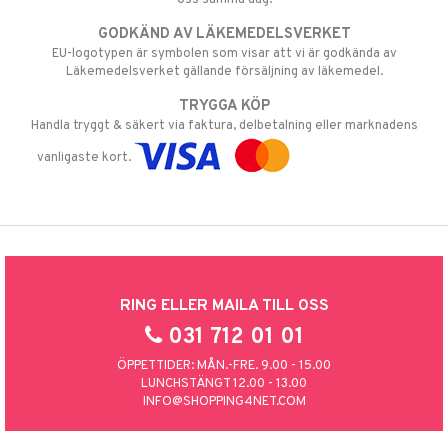
GODKÄND AV LÄKEMEDELSVERKET
EU-logotypen är symbolen som visar att vi är godkända av
Läkemedelsverket gällande försäljning av läkemedel.
TRYGGA KÖP
Handla tryggt & säkert via faktura, delbetalning eller marknadens
vanligaste kort.
RING ELLER MAILA TILL OSS
031 712 01 01
ÖPPETTIDER: MÅN.-FRE. 9.00 - 15.00
LUNCHSTÄNGT 12.00 - 13.00
INFO@SHOPPING4NET.COM