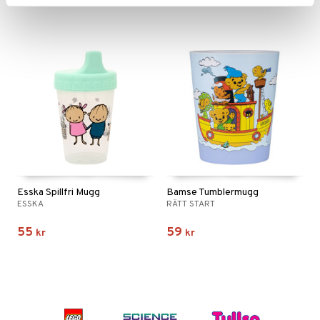
Esska Spillfri Mugg
Bamse Tumblermugg
ESSKA
RÄTT START
55
59
kr
kr