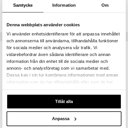
.L.
GO Speed Champions
Samtycke
Information
Om
TDE69-1-B5
mma Mu
GO Spidey
Lägsta pris senaste 30 dagarna: 99 kr
le
O Super Heroes
Denna webbplats använder cookies
min
ic
Vi använder enhetsidentifierare för att anpassa innehållet
Populära produkter
Little Pony
och annonserna till användarna, tillhandahålla funktioner
för sociala medier och analysera vår trafik. Vi
 Patrol
vidarebefordrar även sådana identifierare och annan
tson & Findus
information från din enhet till de sociala medier och
annons- och analysföretag som vi samarbetar med.
pi Långstrump
Dessa kan i sin tur kombinera informationen med annan
kemon
information som du har tillhandahållit eller som de har
amashjältarna
samlat in när du har använt deras tjänster. Du godkänner
våra cookies vid fortsatt användande av vår webbplats.
ållan
Finns i flera varianter
Finns i flera varianter
Tillåt alla
derman
Hästen Mulle Mugg
Design Letters Kids Ecozenmugg A-Z
MULLE
DESIGN LETTERS
er Mario
Anpassa
139
99
kr
kr