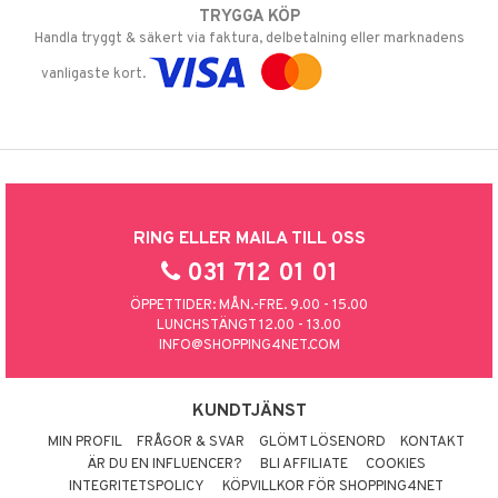
TRYGGA KÖP
Handla tryggt & säkert via faktura, delbetalning eller marknadens
vanligaste kort.
RING ELLER MAILA TILL OSS
031 712 01 01
ÖPPETTIDER: MÅN.-FRE. 9.00 - 15.00
LUNCHSTÄNGT 12.00 - 13.00
INFO@SHOPPING4NET.COM
KUNDTJÄNST
MIN PROFIL
FRÅGOR & SVAR
GLÖMT LÖSENORD
KONTAKT
ÄR DU EN INFLUENCER?
BLI AFFILIATE
COOKIES
INTEGRITETSPOLICY
KÖPVILLKOR FÖR SHOPPING4NET