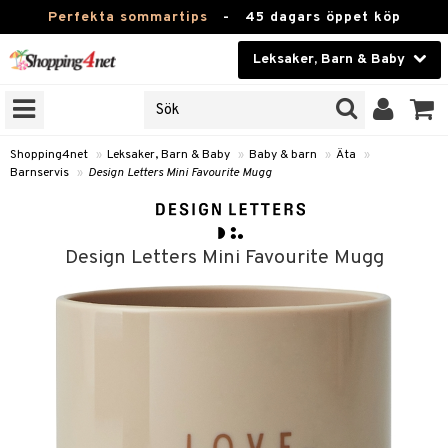
Perfekta sommartips
-
45 dagars öppet köp
Leksaker, Barn & Baby
RKEN
Skönhet
JER
ODUKTER
Kontaktlinser
Shopping4net
»
Leksaker, Barn & Baby
»
Baby & barn
»
Äta
»
Barnservis
»
Design Letters Mini Favourite Mugg
TKORT
Hälsokost
Apotek
arn
Design Letters Mini Favourite Mugg
oarer
Fitness
 håret
et
Hem & Inredning
tar & Mössor
bygym
Leksaker, Barn & Baby
igt
ysitters
nservis
Varumärken
nböcker
 & Skallra
lappar
Kampanjer
ycken
iler
lådor & Matförvaring