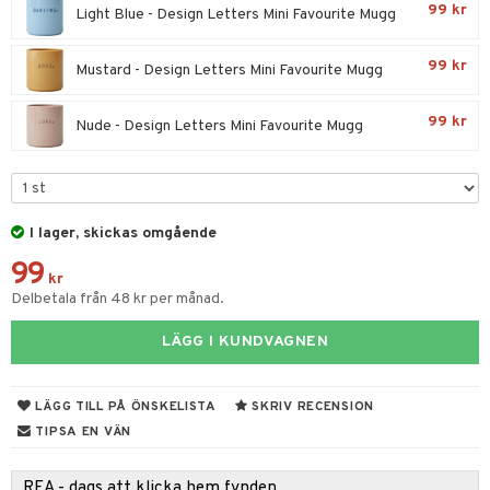
99 kr
Light Blue - Design Letters Mini Favourite Mugg
par & Tillbehör
sar & Solhattar
der & UV-kläder
ker
99 kr
Mustard - Design Letters Mini Favourite Mugg
ngar
är
ment
elar
öcker
ngsspel
skalendrar
99 kr
Nude - Design Letters Mini Favourite Mugg
gings
lar
tböcker
ment
k
tar
atshirts
ivitetsleksaker
böcker
giska leksaker
saker
tar
hirts
gleksaker
der
 Klossar
0 bitar
el
I lager, skickas omgående
änst
don
O Builder
läder & Strumpor
sel
aterial
spel
99
kr
 & svar
Delbetala från 48 kr per månad.
a gå vagnar
omag
ndgård
r
ssel
set
psspel
produkt
ssar
urer
ionfigurer
LÄGG I KUNDVAGNEN
kåp
illbehör
Måla
elningen
gformers
 Real
y Born
ndby
n
erial
tik
LÄGG TILL PÅ ÖNSKELISTA
SKRIV RECENSION
ktyg
tlest Pet Shop
bie
dby Stockholm
etsfordon
star & Gungdjur
s
TIPSA EN VÄN
leich - Forntidsdjur
comelon
min
ar
figurer
REA - dags att klicka hem fynden