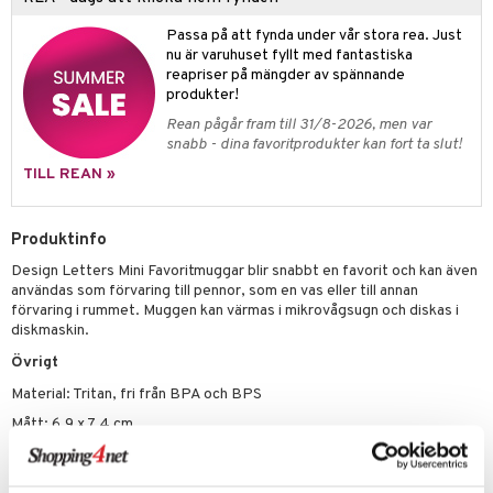
leich - Hästar
ney Prinsessor
pi Hoppetossa
banor
ons Åberg
Passa på att fynda under vår stora rea. Just
leich-Wild Life
ktillbehör
i Villa Villerkulla
ndkår
blarna
anicals
us
nu är varuhuset fyllt med fantastiska
 Zhu Pets
reapriser på mängder av spännande
by's Dollhouse
is
mse
tnite
 & Köksredskap
r
produkter!
py Friends
g
tman
GO Bluey
dning
bil
Rean pågår fram till 31/8-2026, men var
snabb - dina favoritprodukter kan fort ta slut!
.L.
libompa
O City
tyrt
TILL REAN »
gtoys
s
O Classic
saker
ens Barn
ney
O Creator
o
uslek
Produktinfo
ållan
ney Prinsessor
GO Disney
Design Letters Mini Favoritmuggar blir snabbt en favorit och kan även
badabado
andlek
användas som förvaring till pennor, som en vas eller till annan
ffi Love
l
O Disney Princess
förvaring i rummet. Muggen kan värmas i mikrovågsugn och diskas i
ki
mhus-leksaker
diskmaskin.
zen
GO DUPLO
mhus-spel
Övrigt
ta Gris
O Friends
Material: Tritan, fri från BPA och BPS
ry Potter
O Minecraft
Mått: 6,9 x 7,4 cm
lo Kitty
GO Ninjago
Artikelnr