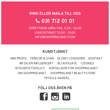
RING ELLER MAILA TILL OSS
031 712 01 01
ÖPPETTIDER: MÅN.-FRE. 9.00 - 15.00
LUNCHSTÄNGT 12.00 - 13.00
INFO@SHOPPING4NET.COM
KUNDTJÄNST
MIN PROFIL
FRÅGOR & SVAR
GLÖMT LÖSENORD
KONTAKT
ÄR DU EN INFLUENCER?
BLI AFFILIATE
COOKIES
INTEGRITETSPOLICY
KÖPVILLKOR FÖR SHOPPING4NET
OM SHOPPING4NET
SHOPPING4NET BEAUTYSTORE
TRYGG E-HANDEL
FÖLJ OSS ÄVEN PÅ