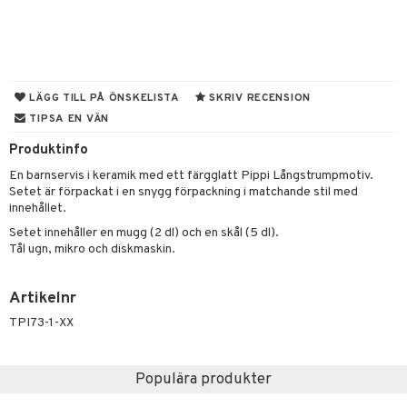
par & Tillbehör
sar & Solhattar
der & UV-kläder
ker
ngar
är
ment
elar
öcker
ngsspel
skalendrar
LÄGG TILL PÅ ÖNSKELISTA
SKRIV RECENSION
TIPSA EN VÄN
gings
lar
tböcker
ment
k
tar
Produktinfo
atshirts
ivitetsleksaker
böcker
giska leksaker
saker
tar
En barnservis i keramik med ett färgglatt Pippi Långstrumpmotiv.
hirts
gleksaker
der
 Klossar
0 bitar
el
Setet är förpackat i en snygg förpackning i matchande stil med
änst
innehållet.
don
O Builder
läder & Strumpor
sel
aterial
spel
Setet innehåller en mugg (2 dl) och en skål (5 dl).
 & svar
a gå vagnar
Tål ugn, mikro och diskmaskin.
omag
ndgård
r
ssel
set
psspel
produkt
ssar
urer
ionfigurer
kåp
illbehör
Måla
Artikelnr
elningen
gformers
 Real
y Born
ndby
n
erial
TPI73-1-XX
tik
ktyg
tlest Pet Shop
bie
dby Stockholm
etsfordon
star & Gungdjur
s
leich - Forntidsdjur
comelon
min
Populära produkter
ar
figurer