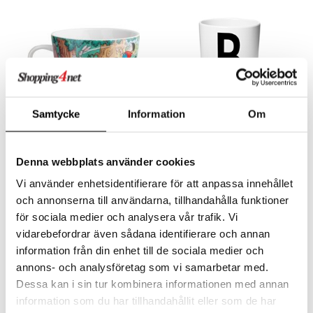
leich - Hästar
ney Prinsessor
pi Hoppetossa
banor
ons Åberg
leich-Wild Life
ktillbehör
i Villa Villerkulla
ndkår
blarna
anicals
us
 Zhu Pets
by's Dollhouse
is
mse
tnite
 & Köksredskap
r
py Friends
g
tman
GO Bluey
dning
bil
.L.
libompa
O City
tyrt
Samtycke
Information
Om
gtoys
s
O Classic
saker
Finns i flera varianter
Finns i flera varianter
ens Barn
ney
O Creator
o
uslek
Hästen Mulle Mugg
Design Letters Kids Ecozenmugg A-Z
Denna webbplats använder cookies
ållan
MULLE
DESIGN LETTERS
ney Prinsessor
GO Disney
badabado
andlek
Vi använder enhetsidentifierare för att anpassa innehållet
ffi Love
139
99
l
O Disney Princess
kr
kr
ki
mhus-leksaker
och annonserna till användarna, tillhandahålla funktioner
för sociala medier och analysera vår trafik. Vi
zen
GO DUPLO
mhus-spel
vidarebefordrar även sådana identifierare och annan
ta Gris
O Friends
information från din enhet till de sociala medier och
ry Potter
O Minecraft
annons- och analysföretag som vi samarbetar med.
Dessa kan i sin tur kombinera informationen med annan
lo Kitty
GO Ninjago
information som du har tillhandahållit eller som de har