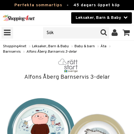
Perfekta sommartips
-
45 dagars öppet köp
Leksaker, Barn & Baby
RKEN
Skönhet
JER
ODUKTER
Kontaktlinser
Shopping4net
»
Leksaker, Barn & Baby
»
Baby & barn
»
Äta
»
Barnservis
»
Alfons Åberg Barnservis 3-delar
TKORT
Hälsokost
Apotek
arn
Alfons Åberg Barnservis 3-delar
oarer
Fitness
 håret
et
Hem & Inredning
tar & Mössor
bygym
Leksaker, Barn & Baby
igt
ysitters
nservis
Varumärken
nböcker
 & Skallra
lappar
Kampanjer
ycken
iler
lådor & Matförvaring