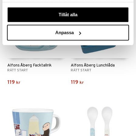
samlat in när du har använt deras tjänster. Du godkänner
våra cookies vid fortsatt användande av vår webbplats.
Tillåt alla
Anpassa
Alfons Åberg Facktallrik
Alfons Åberg Lunchlåda
RÄTT START
RÄTT START
119
119
kr
kr