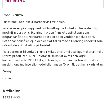
leich - Hästar
ney Prinsessor
pi Hoppetossa
banor
ons Åberg
TILL REAN »
leich-Wild Life
ktillbehör
i Villa Villerkulla
ndkår
blarna
anicals
us
Produktinfo
 Zhu Pets
by's Dollhouse
is
mse
tnite
 & Köksredskap
r
Funktionell och lekfull barnservis i tre delar.
py Friends
g
tman
GO Bluey
dning
bil
Innehåller en pipmugg med två handtag där locket sitter ordentligt
.L.
med hjälp utav en silikonring. I pipen finns ett spillstopp som
libompa
O City
tyrt
begränsar flödet. När barnet blir äldre kan ventilen plockas bort.
gtoys
Setet har också en djup och en flat tallrik med silikonring undertill som
s
O Classic
saker
gör att de står stadiga på bordet.
ens Barn
ney
O Creator
o
uslek
Hela serien är tillverkad i RPET vilket är ett miljövänligt material. Rätt
Starts produkter i RPET bidrar till minskat avfall och lägre
ållan
ney Prinsessor
GO Disney
badabado
andlek
koldioxidavtryck. RPET tål ej mikrovågsugn men går bra att diskas i
maskin. Använd inte slipmedel eller vassa föremål, det kan skada ytan.
ffi Love
l
O Disney Princess
ki
mhus-leksaker
Övrigt
zen
GO DUPLO
mhus-spel
6 mån+
ta Gris
O Friends
ry Potter
O Minecraft
Artikelnr
TSR22-1-XX
lo Kitty
GO Ninjago