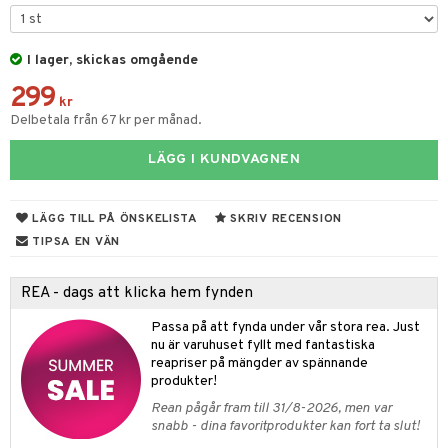
par & Tillbehör
sar & Solhattar
der & UV-kläder
ker
I lager, skickas omgående
ngar
är
ment
299
elar
öcker
ngsspel
skalendrar
kr
Delbetala från 67 kr per månad.
gings
lar
tböcker
ment
k
tar
LÄGG I KUNDVAGNEN
atshirts
ivitetsleksaker
böcker
giska leksaker
saker
tar
hirts
gleksaker
der
 Klossar
0 bitar
el
LÄGG TILL PÅ ÖNSKELISTA
SKRIV RECENSION
änst
don
O Builder
läder & Strumpor
sel
aterial
spel
TIPSA EN VÄN
 & svar
a gå vagnar
omag
ndgård
r
ssel
set
psspel
REA - dags att klicka hem fynden
produkt
ssar
urer
ionfigurer
kåp
illbehör
Måla
Passa på att fynda under vår stora rea. Just
elningen
gformers
 Real
nu är varuhuset fyllt med fantastiska
y Born
ndby
n
erial
reapriser på mängder av spännande
tik
ktyg
tlest Pet Shop
bie
dby Stockholm
produkter!
etsfordon
star & Gungdjur
s
Rean pågår fram till 31/8-2026, men var
leich - Forntidsdjur
comelon
min
ar
figurer
snabb - dina favoritprodukter kan fort ta slut!