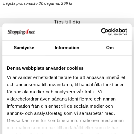
.L.
GO Speed Champions
Lägsta pris senaste 30 dagarna: 299 kr
mma Mu
GO Spidey
le
O Super Heroes
Tips till dig
min
ic
Little Pony
Samtycke
Information
Om
 Patrol
tson & Findus
Denna webbplats använder cookies
pi Långstrump
Vi använder enhetsidentifierare för att anpassa innehållet
kemon
och annonserna till användarna, tillhandahålla funktioner
för sociala medier och analysera vår trafik. Vi
amashjältarna
Alfons Åberg Barnbestick
Alfons Åberg Bitleksak m. Naturgummiring
vidarebefordrar även sådana identifierare och annan
ållan
RÄTT START
RÄTT START
information från din enhet till de sociala medier och
derman
annons- och analysföretag som vi samarbetar med.
109
159
kr
kr
Dessa kan i sin tur kombinera informationen med annan
er Mario
information som du har tillhandahållit eller som de har