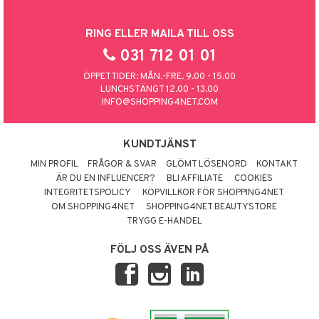
RING ELLER MAILA TILL OSS
031 712 01 01
ÖPPETTIDER: MÅN.-FRE. 9.00 - 15.00
LUNCHSTÄNGT 12.00 - 13.00
INFO@SHOPPING4NET.COM
KUNDTJÄNST
MIN PROFIL
FRÅGOR & SVAR
GLÖMT LÖSENORD
KONTAKT
ÄR DU EN INFLUENCER?
BLI AFFILIATE
COOKIES
INTEGRITETSPOLICY
KÖPVILLKOR FÖR SHOPPING4NET
OM SHOPPING4NET
SHOPPING4NET BEAUTYSTORE
TRYGG E-HANDEL
FÖLJ OSS ÄVEN PÅ