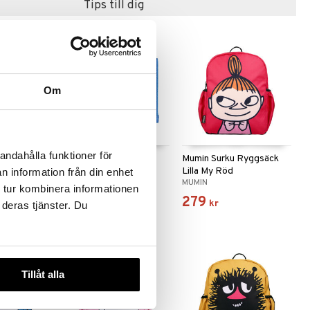
Tips till dig
Om
andahålla funktioner för
lånbok Lilla
Mumin Juksu Plånbok
Mumin Surku Ryggsäck
Mumin Blå
Lilla My Röd
n information från din enhet
MUMIN
MUMIN
 tur kombinera informationen
149
279
kr
kr
 deras tjänster. Du
Tillåt alla