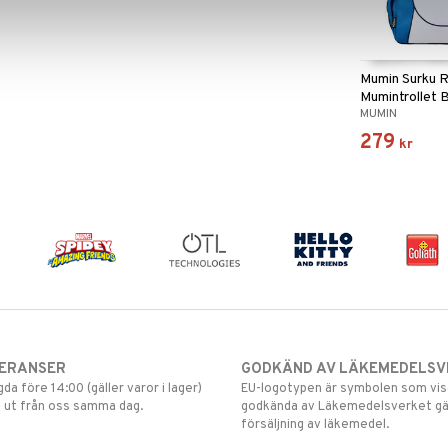
Mumin Surku 
Mumintrollet B
MUMIN
279
kr
VERANSER
GODKÄND AV LÄKEMEDELSV
gda före 14:00 (gäller varor i lager)
EU-logotypen är symbolen som visar
 ut från oss samma dag.
godkända av Läkemedelsverket gä
försäljning av läkemedel.