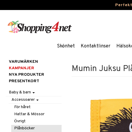
Perfek
Skönhet
Kontaktlinser
Hälsok
VARUMÄRKEN
Mumin Juksu Plå
KAMPANJER
NYA PRODUKTER
PRESENTKORT
Baby & barn
Accessoarer
För håret
Hattar & Mössor
Övrigt
Plånböcker