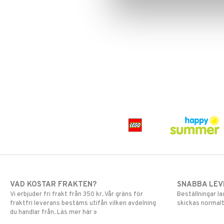
Greta Gris
LEGO Friends
Harry Potter
LEGO Minecraft
Hello Kitty
LEGO Ninjago
L.O.L.
LEGO Speed Champions
Mamma Mu
LEGO Spidey
Mulle
LEGO Super Heroes
Mumin
Sonic
My Little Pony
Paw Patrol
Pettson & Findus
Pippi Långstrump
Pokemon
Pyjamashjältarna
Skrållan
Spiderman
Super Mario
VAD KOSTAR FRAKTEN?
SNABBA LE
Vi erbjuder fri frakt från 350 kr. Vår gräns för
Beställningar la
fraktfri leverans bestäms utifån vilken avdelning
skickas normalt
du handlar från. Läs mer här »