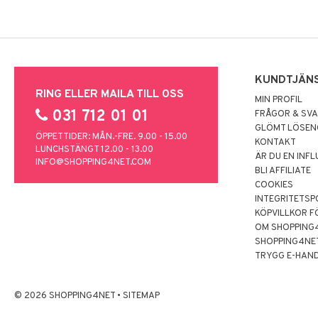
KUNDTJÄN
RING ELLER MAILA TILL OSS
MIN PROFIL
031 712 01 01
FRÅGOR & SV
GLÖMT LÖSE
ÖPPETTIDER: MÅN.-FRE. 9.00 - 15.00
KONTAKT
LUNCHSTÄNGT 12.00 - 13.00
ÄR DU EN INF
INFO@SHOPPING4NET.COM
BLI AFFILIATE
COOKIES
INTEGRITETSP
KÖPVILLKOR F
OM SHOPPING
SHOPPING4NE
TRYGG E-HAN
© 2026 SHOPPING4NET
•
SITEMAP