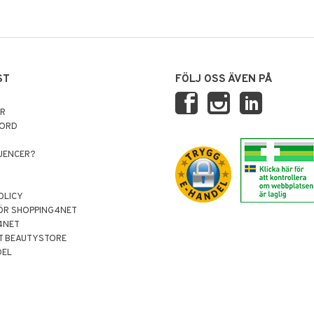
ST
FÖLJ OSS ÄVEN PÅ
AR
NORD
LUENCER?
OLICY
ÖR SHOPPING4NET
4NET
T BEAUTYSTORE
DEL