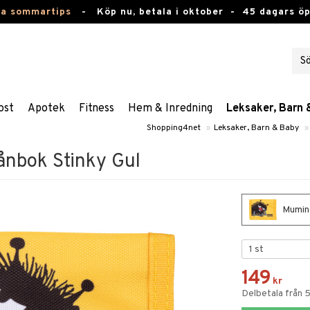
ta sommartips
-
Köp nu, betala i oktober -
45 dagars ö
ost
Apotek
Fitness
Hem & Inredning
Leksaker, Barn 
Shopping4net
»
Leksaker, Barn & Baby
»
nbok Stinky Gul
Mumin 
149
kr
Delbetala från 