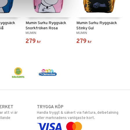
Ryggsäck
Mumin Surku Ryggsäck
Mumin Surku Ryggsäck
lå
Snorkfröken Rosa
Stinky Gul
MUMIN
MUMIN
279
279
kr
kr
ERKET
TRYGGA KÖP
 att vi är
Handla tryggt & säkert via faktura, delbetalning
llande
eller marknadens vanligaste kort.