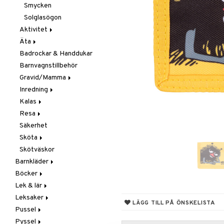
Smycken
Solglasögon
Aktivitet
Äta
Babygym
Badrockar & Handdukar
Babysitters
Barnservis
Barnvagnstillbehör
Bit & Skallra
Haklappar
Gravid/Mamma
Mobiler
Matlådor & Matförvaring
Inredning
Snuttefiltar
Nappflaskor & Tillbehör
Graviditet & amning
Kalas
Vattenflaskor &
Barnmöbler
Tillbehör
Resa
Dekoration
Maskerad
Säkerhet
Förvaring
Tillbehör
I Bilen
Sköta
Lampor
Paraply
Skötväskor
Mattor
Väskor
Badrummet
Barnkläder
Sängkläder
Handdukar
Böcker
Accessoarer
Hudvård
Lek & lär
Badkläder & UV-kläder
Dagböcker
Nappar & Tillbehör
Kepsar & Solhattar
Leksaker
Klänningar
Läs & Lär
Experiment
LÄGG TILL PÅ ÖNSKELISTA
Pussel
Nederdelar
Målarböcker
Inlärningsspel
Adventskalendrar
Pyssel
Överdelar
Presentböcker
Instrument
Babylek
1000 bitar
Leggings