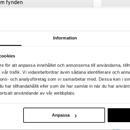
hem fynden
tt fynda under vår stora rea. Just nu är varuhuset
fantastiska reapriser på mängder av spännande
!
 fram till 31/8-2026, men var snabb - dina
ukter kan fort ta slut!
Information
N »
cookies
e för att anpassa innehållet och annonserna till användarna, tillh
Mumin Juksu P
g polyestercanvas, med den finurliga Stinky.
My Röd
vår trafik. Vi vidarebefordrar även sådana identifierare och anna
nt och fack för ID-kort och sedlar. Stängs med
MUMIN
nnons- och analysföretag som vi samarbetar med. Dessa kan i sin
149
kr
har tillhandahållit eller som de har samlat in när du har använt
ortsatt användande av vår webbplats.
Anpassa
9 kr