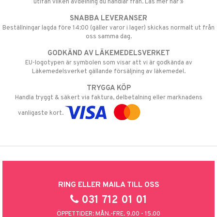
utifån vilken avdelning du handlar från. Läs mer här »
SNABBA LEVERANSER
Beställningar lagda före 14:00 (gäller varor i lager) skickas normalt ut från
oss samma dag.
GODKÄND AV LÄKEMEDELSVERKET
EU-logotypen är symbolen som visar att vi är godkända av
Läkemedelsverket gällande försäljning av läkemedel.
TRYGGA KÖP
Handla tryggt & säkert via faktura, delbetalning eller marknadens
vanligaste kort.
RING ELLER MAILA TILL OSS
031 712 01 01
ÖPPETTIDER: MÅN.-FRE. 9.00 - 15.00