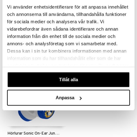
lo Kitty
GO Ninjago
Vi använder enhetsidentifierare för att anpassa innehållet
.L.
GO Speed Champions
och annonserna till användarna, tillhandahålla funktioner
mma Mu
för sociala medier och analysera vår trafik. Vi
GO Spidey
vidarebefordrar även sådana identifierare och annan
Hörlurar Bluey On-Ear Trådlösa
Hörlurar On-Ear Junior Pokémon Trådlös
le
O Super Heroes
information från din enhet till de sociala medier och
BLUEY
POKÉMON
min
ic
annons- och analysföretag som vi samarbetar med.
399
399
kr
kr
Dessa kan i sin tur kombinera informationen med annan
Little Pony
information som du har tillhandahållit eller som de har
 Patrol
samlat in när du har använt deras tjänster. Du godkänner
våra cookies vid fortsatt användande av vår webbplats.
tson & Findus
Tillåt alla
pi Långstrump
kemon
Anpassa
amashjältarna
ållan
derman
Hörlurar Sonic On-Ear Junior Trådlösa
er Mario