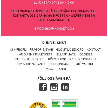
LUNCHSTÄNGT 12.00 - 13.00
TELEFONKUNDTJÄNSTEN HÅLLER STÄNGT 29 JUNI–27 JULI.
KONTAKTA OSS GÄRNA VIA E-POST SÅ HJÄLPER VI DIG SÅ
SNART SOM MÖJLIGT.
INFO@SHOPPING4NET.COM
KUNDTJÄNST
MIN PROFIL
FRÅGOR & SVAR
GLÖMT LÖSENORD
KONTAKT
ÄR DU EN INFLUENCER?
BLI AFFILIATE
COOKIES
INTEGRITETSPOLICY
KÖPVILLKOR FÖR SHOPPING4NET
OM SHOPPING4NET
SHOPPING4NET BEAUTYSTORE
TRYGG E-HANDEL
FÖLJ OSS ÄVEN PÅ