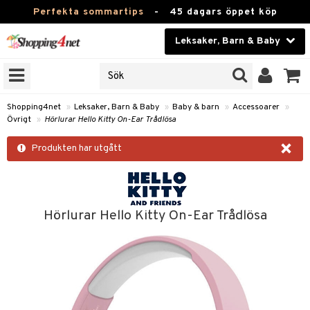
Perfekta sommartips
-
45 dagars öppet köp
Leksaker, Barn & Baby
RKEN
Skönhet
JER
ODUKTER
Kontaktlinser
Shopping4net
»
Leksaker, Barn & Baby
»
Baby & barn
»
Accessoarer
»
Övrigt
»
Hörlurar Hello Kitty On-Ear Trådlösa
TKORT
Hälsokost
×
Produkten har utgått
Apotek
arn
oarer
Fitness
 håret
Hem & Inredning
Hörlurar Hello Kitty On-Ear Trådlösa
tar & Mössor
Leksaker, Barn & Baby
igt
Varumärken
nböcker
Kampanjer
ycken