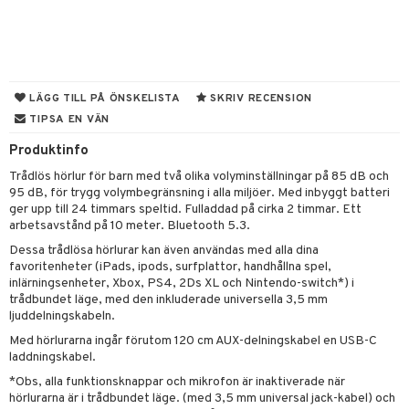
dvård
oarer
par & Tillbehör
sar & Solhattar
der & UV-kläder
ker
ngar
är
ment
LÄGG TILL PÅ ÖNSKELISTA
SKRIV RECENSION
TIPSA EN VÄN
elar
öcker
ngsspel
skalendrar
Produktinfo
gings
lar
tböcker
ment
k
tar
Trådlös hörlur för barn med två olika volyminställningar på 85 dB och
atshirts
ivitetsleksaker
böcker
giska leksaker
saker
tar
95 dB, för trygg volymbegränsning i alla miljöer. Med inbyggt batteri
ger upp till 24 timmars speltid. Fulladdad på cirka 2 timmar. Ett
hirts
gleksaker
der
 Klossar
0 bitar
el
arbetsavstånd på 10 meter. Bluetooth 5.3.
änst
don
Dessa trådlösa hörlurar kan även användas med alla dina
O Builder
läder & Strumpor
sel
aterial
spel
 & svar
favoritenheter (iPads, ipods, surfplattor, handhållna spel,
a gå vagnar
omag
inlärningsenheter, Xbox, PS4, 2Ds XL och Nintendo-switch*) i
ndgård
r
ssel
set
psspel
produkt
trådbundet läge, med den inkluderade universella 3,5 mm
ssar
urer
ionfigurer
ljuddelningskabeln.
kåp
illbehör
Måla
elningen
Med hörlurarna ingår förutom 120 cm AUX-delningskabel en USB-C
gformers
 Real
y Born
ndby
n
erial
laddningskabel.
tik
ktyg
tlest Pet Shop
bie
dby Stockholm
etsfordon
star & Gungdjur
s
*Obs, alla funktionsknappar och mikrofon är inaktiverade när
hörlurarna är i trådbundet läge. (med 3,5 mm universal jack-kabel) och