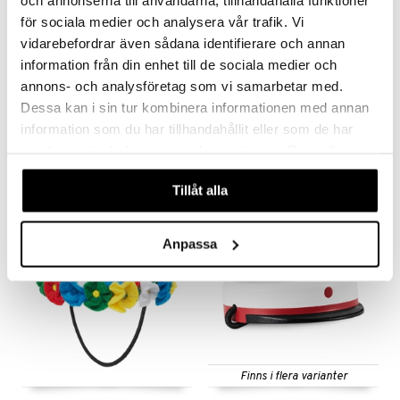
för sociala medier och analysera vår trafik. Vi
vidarebefordrar även sådana identifierare och annan
information från din enhet till de sociala medier och
annons- och analysföretag som vi samarbetar med.
Dessa kan i sin tur kombinera informationen med annan
Kay Bojesen Jultomte
Kay Bojesen Lovebirds
KAY BOJESEN
KAY BOJESEN
information som du har tillhandahållit eller som de har
samlat in när du har använt deras tjänster. Du godkänner
664
935
kr
kr
våra cookies vid fortsatt användande av vår webbplats.
Tillåt alla
-10%
Anpassa
Finns i flera varianter