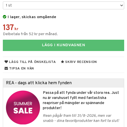
rvering
I lager, skickas omgående
behör
137
s kök
& Plädar
kr
Delbetala från 52 kr per månad.
s
k
dskuddar
textilier
LÄGG I KUNDVAGNEN
g & Städning
äder
lkar & Matare
änst
ddset
ör
& Plädar
liv
LÄGG TILL PÅ ÖNSKELISTA
SKRIV RECENSION
 & svar
dar & Täcken
ampagneglas
& Kastruller
tilier
Grilltillbehör
TIPSA EN VÄN
produkt
an & Örngott
cksglas
lsmaskiner
REA - dags att klicka hem fynden
elningen
nk- & Cocktailglas
drostar
& Karaffer
& insektsskydd
Passa på att fynda under vår stora rea. Just
tik
las
fe, Te & Espresso
nu är varuhuset fyllt med fantastiska
dskuddar
k
reapriser på mängder av spännande
ps- & Avecglas
er & Elvispar
dknivar
rvaring
textilier
rdsredskap
produkter!
Rean pågår fram till 31/8-2026, men var
glas
iga maskiner
vset
ddset
dskap
sbelysning
snabb - dina favoritprodukter kan fort ta slut!
skey- & Cognacglas