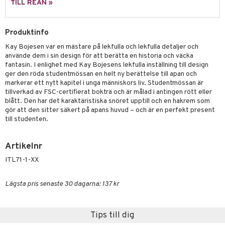
tenkokare
vslipar och Brynen
dar & Täcken
til
e
TILL REAN »
vtillbehör
an & Örngott
 & Muggar
Produktinfo
kknivar
Kryddkvarnar
Kay Bojesen var en mästare på lekfulla och lekfulla detaljer och
l- & Grönsaksknivar
ngstillbehör
använde dem i sin design för att berätta en historia och väcka
fantasin. I enlighet med Kay Bojesens lekfulla inställning till design
rbrädor
nnor
ger den röda studentmössan en helt ny berättelse till apan och
markerar ett nytt kapitel i unga människors liv. Studentmössan är
cialknivar
way / Outdoor
tillverkad av FSC-certifierat bokträ och är målad i antingen rött eller
blått. Den har det karaktäristiska snöret upptill och en hakrem som
skor
ar
gör att den sitter säkert på apans huvud – och är en perfekt present
till studenten.
lådor
ietter
& Bakformar
moskannor
pa tallrikar
gningsfat & Skålar
Artikelnr
rmosmuggar
tallrikar
ITL71-1-XX
Bartillbehör
Lägsta pris senaste 30 dagarna: 137 kr
Tips till dig