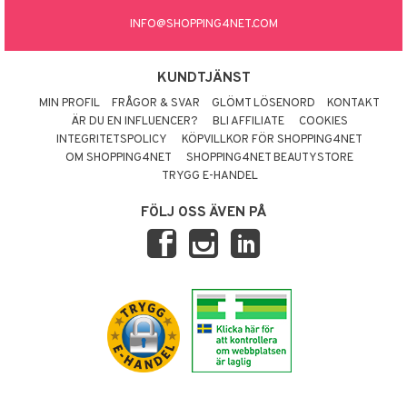
INFO@SHOPPING4NET.COM
KUNDTJÄNST
MIN PROFIL
FRÅGOR & SVAR
GLÖMT LÖSENORD
KONTAKT
ÄR DU EN INFLUENCER?
BLI AFFILIATE
COOKIES
INTEGRITETSPOLICY
KÖPVILLKOR FÖR SHOPPING4NET
OM SHOPPING4NET
SHOPPING4NET BEAUTYSTORE
TRYGG E-HANDEL
FÖLJ OSS ÄVEN PÅ