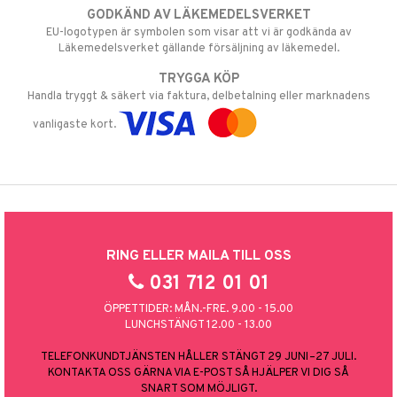
GODKÄND AV LÄKEMEDELSVERKET
EU-logotypen är symbolen som visar att vi är godkända av
Läkemedelsverket gällande försäljning av läkemedel.
TRYGGA KÖP
Handla tryggt & säkert via faktura, delbetalning eller marknadens
vanligaste kort.
RING ELLER MAILA TILL OSS
031 712 01 01
ÖPPETTIDER: MÅN.-FRE. 9.00 - 15.00
LUNCHSTÄNGT 12.00 - 13.00
TELEFONKUNDTJÄNSTEN HÅLLER STÄNGT 29 JUNI–27 JULI.
KONTAKTA OSS GÄRNA VIA E-POST SÅ HJÄLPER VI DIG SÅ
SNART SOM MÖJLIGT.