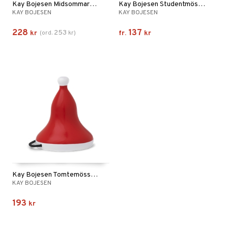
Kay Bojesen Midsommarkrans liten
Kay Bojesen Studentmössa liten
KAY BOJESEN
KAY BOJESEN
228
137
253
kr
(
ord.
kr
)
fr.
kr
Kay Bojesen Tomtemössa, lilla apan
KAY BOJESEN
193
kr