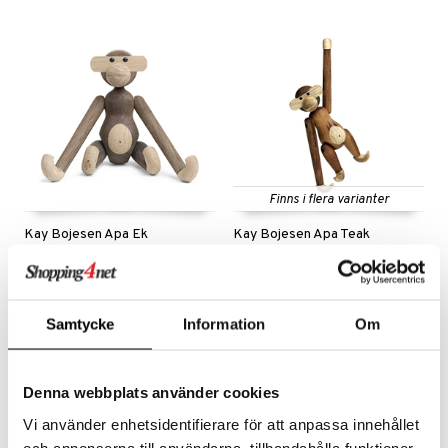
Finns i flera varianter
Kay Bojesen Apa Ek
Kay Bojesen Apa Teak
KAY BOJESEN
KAY BOJESEN
1139
699
kr
fr.
kr
Samtycke
Information
Om
Denna webbplats använder cookies
Vi använder enhetsidentifierare för att anpassa innehållet
och annonserna till användarna, tillhandahålla funktioner