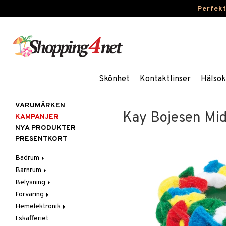
Perfek
Skönhet
Kontaktlinser
Hälsok
VARUMÄRKEN
Kay Bojesen Mi
KAMPANJER
NYA PRODUKTER
PRESENTKORT
Badrum
Barnrum
Badrumsinredning
Belysning
Badrumstextilier
Barnlampor
Förvaring
Badrumstillbehör
Barnmöbler
Belysningstillbehör
Hemelektronik
Barnrumsdekoration
Lampor
Hängare & krokar
I skafferiet
Barnrumsförvaring
LED-ljus
Hyllor
Ljud
Bordslampor