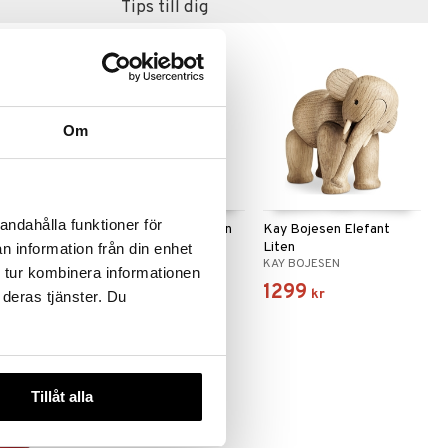
Tips till dig
Om
 varianter
andahålla funktioner för
Apa Teak
Kay Bojesen Björn liten
Kay Bojesen Elefant
Liten
n information från din enhet
KAY BOJESEN
KAY BOJESEN
 tur kombinera informationen
899
1299
kr
kr
 deras tjänster. Du
Tillåt alla