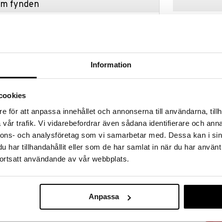
hem fynden
tt fynda under vår stora rea. Just nu är varuhuset
fantastiska reapriser på mängder av spännande
!
 fram till 31/8-2026, men var snabb - dina
ukter kan fort ta slut!
Information
N »
cookies
Finns i flera
e för att anpassa innehållet och annonserna till användarna, tillh
Kay Bojesen 
ojesen i grönmålad bok med söta tygblommor i olika
vår trafik. Vi vidarebefordrar även sådana identifierare och anna
mad för att kunna läggas på Kay Bojesens trädjurs
KAY BOJESEN
nnons- och analysföretag som vi samarbetar med. Dessa kan i sin
ades från början till midsommar men passar när som
699
lan av vår och sommar. Den lilla kransen passar till
fr.
kr
har tillhandahållit eller som de har samlat in när du har använt
 pandan, sångfågeln och minielefanten.
ortsatt användande av vår webbplats.
: 1 cm
Anpassa