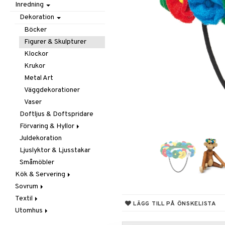
Inredning
Barnrumstextilier
Ljuslyktor & Ljusstakar
Småförvaring
Taklampor
Utomhusbelysning
Småförvaring & Korgar
Dekoration
Väskor
Böcker
Figurer & Skulpturer
Klockor
Krukor
Metal Art
Väggdekorationer
Vaser
Doftljus & Doftspridare
Förvaring & Hyllor
Juldekoration
Hängare & Krokar
Ljuslyktor & Ljusstakar
Hyllor
Småmöbler
Småförvaring & Korgar
Kök & Servering
Sovrum
Baktillbehör
Textil
Barnens kök
Filtar & Plädar
LÄGG TILL PÅ ÖNSKELISTA
Utomhus
Bestick
Prydnadskuddar
Badrumstextilier
Diskning & Städning
Sängkläder
Dukar
Fågelholkar & Matare