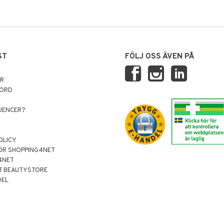
ST
FÖLJ OSS ÄVEN PÅ
AR
NORD
LUENCER?
OLICY
ÖR SHOPPING4NET
4NET
T BEAUTYSTORE
DEL