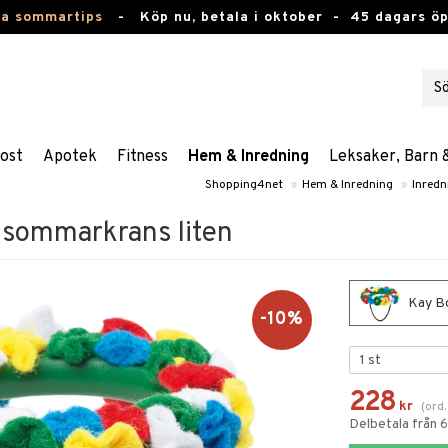
ta sommartips
-
Köp nu, betala i oktober -
45 dagars ö
ost
Apotek
Fitness
Hem & Inredning
Leksaker, Barn 
Shopping4net
»
Hem & Inredning
»
Inredn
dsommarkrans liten
Kay Bo
-10%
228
kr
(
ord
Delbetala från 