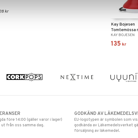
28 kr
Kay Bojesen
Tomtemössa m
KAY BOJESEN
135
kr
VERANSER
GODKÄND AV LÄKEMEDELSV
gda före 14:00 (gäller varor i lager)
EU-logotypen är symbolen som visar
 ut från oss samma dag.
godkända av Läkemedelsverket gä
försäljning av läkemedel.