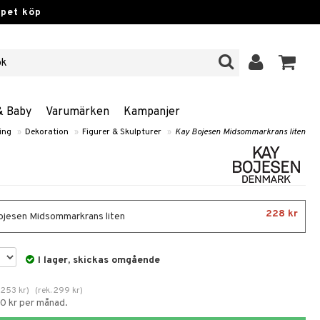
ppet köp
& Baby
Varumärken
Kampanjer
ing
»
Dekoration
»
Figurer & Skulpturer
»
Kay Bojesen Midsommarkrans liten
228 kr
jesen Midsommarkrans liten
I lager, skickas omgående
.
253
kr
)
(
rek.
299
kr
)
60 kr per månad.