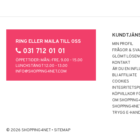
KUNDTJÄN
RING ELLER MAILA TILL OSS
MIN PROFIL
031 712 01 01
FRÅGOR & SV
GLÖMT LÖSE
ÖPPETTIDER: MÅN.-FRE. 9.00 - 15.00
KONTAKT
LUNCHSTÄNGT 12.00 - 13.00
ÄR DU EN INF
INFO@SHOPPING4NET.COM
BLI AFFILIATE
COOKIES
INTEGRITETSP
KÖPVILLKOR F
OM SHOPPING
SHOPPING4NE
TRYGG E-HAN
© 2026 SHOPPING4NET
•
SITEMAP