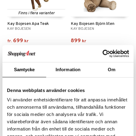
Finns i flera varianter
Kay Bojesen Apa Teak
Kay Bojesen Björn liten
KAY BOJESEN
KAY BOJESEN
699
899
fr.
kr
kr
Samtycke
Information
Om
Denna webbplats använder cookies
Vi använder enhetsidentifierare för att anpassa innehållet
och annonserna till användarna, tillhandahålla funktioner
för sociala medier och analysera vår trafik. Vi
vidarebefordrar även sådana identifierare och annan
Kay Bojesen Elefant Liten
Kay Bojesen Flodhäst
information från din enhet till de sociala medier och
KAY BOJESEN
KAY BOJESEN