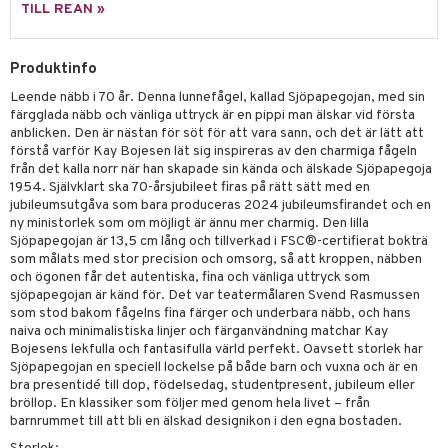
tenkokare
vslipar och Brynen
dar & Täcken
til
e
TILL REAN »
vtillbehör
an & Örngott
 & Muggar
Produktinfo
kknivar
Kryddkvarnar
Leende näbb i 70 år. Denna lunnefågel, kallad Sjöpapegojan, med sin
l- & Grönsaksknivar
ngstillbehör
färgglada näbb och vänliga uttryck är en pippi man älskar vid första
anblicken. Den är nästan för söt för att vara sann, och det är lätt att
rbrädor
nnor
förstå varför Kay Bojesen lät sig inspireras av den charmiga fågeln
från det kalla norr när han skapade sin kända och älskade Sjöpapegoja
cialknivar
way / Outdoor
1954. Självklart ska 70-årsjubileet firas på rätt sätt med en
jubileumsutgåva som bara produceras 2024 jubileumsfirandet och en
skor
ar
ny ministorlek som om möjligt är ännu mer charmig. Den lilla
Sjöpapegojan är 13,5 cm lång och tillverkad i FSC®-certifierat bokträ
lådor
ietter
& Bakformar
som målats med stor precision och omsorg, så att kroppen, näbben
och ögonen får det autentiska, fina och vänliga uttryck som
moskannor
pa tallrikar
gningsfat & Skålar
sjöpapegojan är känd för. Det var teatermålaren Svend Rasmussen
som stod bakom fågelns fina färger och underbara näbb, och hans
rmosmuggar
tallrikar
Bartillbehör
naiva och minimalistiska linjer och färganvändning matchar Kay
Bojesens lekfulla och fantasifulla värld perfekt. Oavsett storlek har
Sjöpapegojan en speciell lockelse på både barn och vuxna och är en
bra presentidé till dop, födelsedag, studentpresent, jubileum eller
bröllop. En klassiker som följer med genom hela livet – från
barnrummet till att bli en älskad designikon i den egna bostaden.