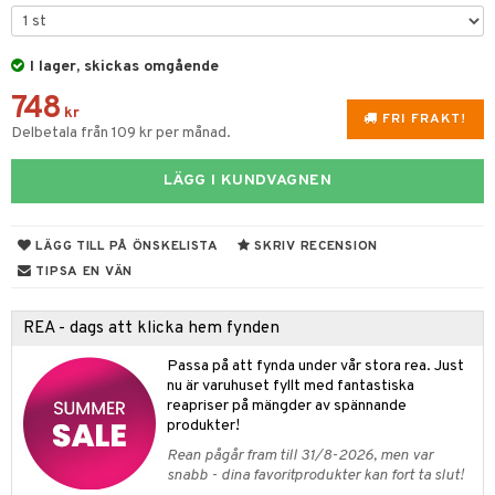
rvering
I lager, skickas omgående
behör
748
s kök
& Plädar
kr
FRI FRAKT!
Delbetala från 109 kr per månad.
s
k
dskuddar
textilier
LÄGG I KUNDVAGNEN
g & Städning
äder
lkar & Matare
änst
ddset
ör
& Plädar
liv
 & svar
LÄGG TILL PÅ ÖNSKELISTA
SKRIV RECENSION
dar & Täcken
ampagneglas
& Kastruller
tilier
Grilltillbehör
TIPSA EN VÄN
produkt
an & Örngott
cksglas
lsmaskiner
elningen
REA - dags att klicka hem fynden
nk- & Cocktailglas
drostar
& Karaffer
& insektsskydd
tik
Passa på att fynda under vår stora rea. Just
las
fe, Te & Espresso
dskuddar
k
nu är varuhuset fyllt med fantastiska
reapriser på mängder av spännande
ps- & Avecglas
er & Elvispar
dknivar
rvaring
textilier
rdsredskap
produkter!
glas
Rean pågår fram till 31/8-2026, men var
iga maskiner
vset
ddset
dskap
sbelysning
snabb - dina favoritprodukter kan fort ta slut!
skey- & Cognacglas