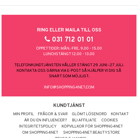
RING ELLER MAILA TILL OSS
031 712 01 01
ÖPPETTIDER: MÅN.-FRE. 9.00 - 15.00
LUNCHSTÄNGT 12.00 - 13.00
TELEFONKUNDTJÄNSTEN HÅLLER STÄNGT 29 JUNI–27 JULI.
KONTAKTA OSS GÄRNA VIA E-POST SÅ HJÄLPER VI DIG SÅ
SNART SOM MÖJLIGT.
INFO@SHOPPING4NET.COM
KUNDTJÄNST
MIN PROFIL
FRÅGOR & SVAR
GLÖMT LÖSENORD
KONTAKT
ÄR DU EN INFLUENCER?
BLI AFFILIATE
COOKIES
INTEGRITETSPOLICY
KÖPVILLKOR FÖR SHOPPING4NET
OM SHOPPING4NET
SHOPPING4NET BEAUTYSTORE