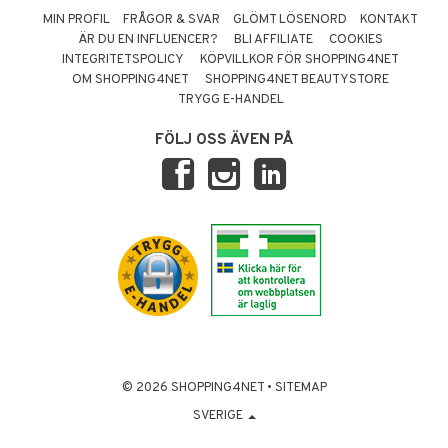
MIN PROFIL
FRÅGOR & SVAR
GLÖMT LÖSENORD
KONTAKT
ÄR DU EN INFLUENCER?
BLI AFFILIATE
COOKIES
INTEGRITETSPOLICY
KÖPVILLKOR FÖR SHOPPING4NET
OM SHOPPING4NET
SHOPPING4NET BEAUTYSTORE
TRYGG E-HANDEL
FÖLJ OSS ÄVEN PÅ
© 2026 SHOPPING4NET
•
SITEMAP
SVERIGE