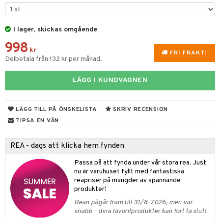
rvering
I lager, skickas omgående
behör
998
s kök
& Plädar
kr
FRI FRAKT!
Delbetala från 132 kr per månad.
s
k
dskuddar
textilier
LÄGG I KUNDVAGNEN
g & Städning
äder
lkar & Matare
änst
ddset
ör
& Plädar
liv
 & svar
LÄGG TILL PÅ ÖNSKELISTA
SKRIV RECENSION
dar & Täcken
ampagneglas
& Kastruller
tilier
Grilltillbehör
TIPSA EN VÄN
produkt
an & Örngott
cksglas
lsmaskiner
elningen
REA - dags att klicka hem fynden
nk- & Cocktailglas
drostar
& Karaffer
& insektsskydd
tik
Passa på att fynda under vår stora rea. Just
las
fe, Te & Espresso
dskuddar
k
nu är varuhuset fyllt med fantastiska
reapriser på mängder av spännande
ps- & Avecglas
er & Elvispar
dknivar
rvaring
textilier
rdsredskap
produkter!
glas
Rean pågår fram till 31/8-2026, men var
iga maskiner
vset
ddset
dskap
sbelysning
snabb - dina favoritprodukter kan fort ta slut!
skey- & Cognacglas