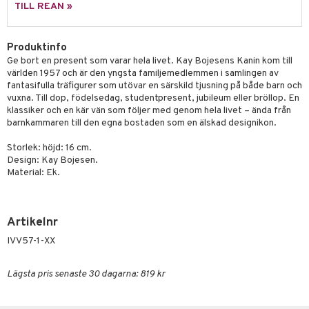
tenkokare
vslipar och Brynen
dar & Täcken
til
e
TILL REAN »
vtillbehör
an & Örngott
 & Muggar
Produktinfo
kknivar
Kryddkvarnar
Ge bort en present som varar hela livet. Kay Bojesens Kanin kom till
l- & Grönsaksknivar
världen 1957 och är den yngsta familjemedlemmen i samlingen av
ngstillbehör
fantasifulla träfigurer som utövar en särskild tjusning på både barn och
rbrädor
vuxna. Till dop, födelsedag, studentpresent, jubileum eller bröllop. En
nnor
klassiker och en kär vän som följer med genom hela livet – ända från
cialknivar
barnkammaren till den egna bostaden som en älskad designikon.
way / Outdoor
skor
ar
Storlek: höjd: 16 cm.
Design: Kay Bojesen.
lådor
ietter
& Bakformar
Material: Ek.
moskannor
pa tallrikar
gningsfat & Skålar
rmosmuggar
tallrikar
Bartillbehör
Artikelnr
IVV57-1-XX
Lägsta pris senaste 30 dagarna: 819 kr