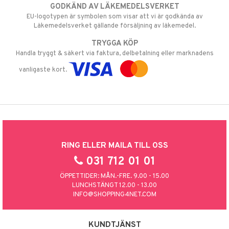
GODKÄND AV LÄKEMEDELSVERKET
EU-logotypen är symbolen som visar att vi är godkända av
Läkemedelsverket gällande försäljning av läkemedel.
TRYGGA KÖP
Handla tryggt & säkert via faktura, delbetalning eller marknadens
vanligaste kort.
RING ELLER MAILA TILL OSS
031 712 01 01
ÖPPETTIDER: MÅN.-FRE. 9.00 - 15.00
LUNCHSTÄNGT 12.00 - 13.00
INFO@SHOPPING4NET.COM
KUNDTJÄNST