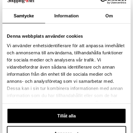
Samtycke
Information
Om
Denna webbplats använder cookies
Vi använder enhetsidentifierare för att anpassa innehållet
Kay Bojesen Elefant Liten
Kay Bojesen Flodhäst
KAY BOJESEN
KAY BOJESEN
och annonserna till användarna, tillhandahålla funktioner
för sociala medier och analysera vår trafik. Vi
1299
890
kr
kr
vidarebefordrar även sådana identifierare och annan
information från din enhet till de sociala medier och
annons- och analysföretag som vi samarbetar med.
Dessa kan i sin tur kombinera informationen med annan
information som du har tillhandahållit eller som de har
samlat in när du har använt deras tjänster. Du godkänner
våra cookies vid fortsatt användande av vår webbplats.
Tillåt alla