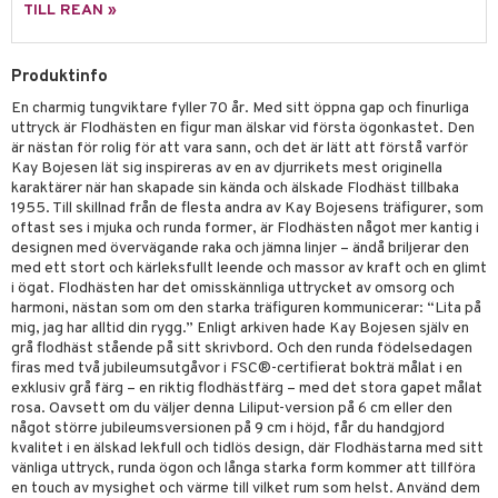
tenkokare
vslipar och Brynen
dar & Täcken
til
e
TILL REAN »
vtillbehör
an & Örngott
 & Muggar
Produktinfo
kknivar
Kryddkvarnar
En charmig tungviktare fyller 70 år. Med sitt öppna gap och finurliga
l- & Grönsaksknivar
ngstillbehör
uttryck är Flodhästen en figur man älskar vid första ögonkastet. Den
är nästan för rolig för att vara sann, och det är lätt att förstå varför
rbrädor
nnor
Kay Bojesen lät sig inspireras av en av djurrikets mest originella
karaktärer när han skapade sin kända och älskade Flodhäst tillbaka
cialknivar
way / Outdoor
1955. Till skillnad från de flesta andra av Kay Bojesens träfigurer, som
oftast ses i mjuka och runda former, är Flodhästen något mer kantig i
skor
ar
designen med övervägande raka och jämna linjer – ändå briljerar den
med ett stort och kärleksfullt leende och massor av kraft och en glimt
lådor
ietter
& Bakformar
i ögat. Flodhästen har det omisskännliga uttrycket av omsorg och
harmoni, nästan som om den starka träfiguren kommunicerar: “Lita på
moskannor
pa tallrikar
gningsfat & Skålar
mig, jag har alltid din rygg.” Enligt arkiven hade Kay Bojesen själv en
grå flodhäst stående på sitt skrivbord. Och den runda födelsedagen
rmosmuggar
tallrikar
Bartillbehör
firas med två jubileumsutgåvor i FSC®-certifierat bokträ målat i en
exklusiv grå färg – en riktig flodhästfärg – med det stora gapet målat
rosa. Oavsett om du väljer denna Liliput-version på 6 cm eller den
något större jubileumsversionen på 9 cm i höjd, får du handgjord
kvalitet i en älskad lekfull och tidlös design, där Flodhästarna med sitt
vänliga uttryck, runda ögon och långa starka form kommer att tillföra
en touch av mysighet och värme till vilket rum som helst. Använd dem