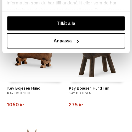
information som du har tillhandahållit eller som de har
1299
634
kr
fr.
kr
samlat in när du har använt deras tjänster. Du godkänner
våra cookies vid fortsatt användande av vår webbplats.
Tillåt alla
Anpassa
Kay Bojesen Hund
Kay Bojesen Hund Tim
KAY BOJESEN
KAY BOJESEN
1060
275
kr
kr