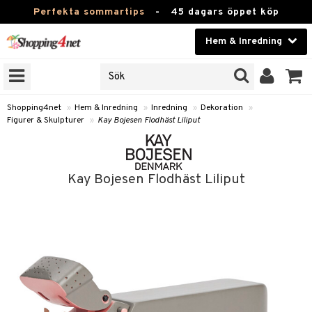
Perfekta sommartips
-
45 dagars öppet köp
Hem & Inredning
RKEN
Skönhet
JER
ODUKTER
Kontaktlinser
Shopping4net
»
Hem & Inredning
»
Inredning
»
Dekoration
»
Figurer & Skulpturer
»
Kay Bojesen Flodhäst Liliput
TKORT
Hälsokost
Apotek
Kay Bojesen Flodhäst Liliput
sinredning
Fitness
g
textilier
mpor
Hem & Inredning
g
stillbehör
bler
ngstillbehör
Leksaker, Barn & Baby
ronik
msdekoration
r
e & krokar
Varumärken
dslampor
et
msförvaring
us
Kampanjer
lampor
g
stextilier
tor & Ljusstakar
varing