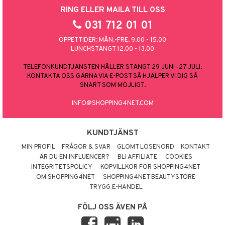
RING ELLER MAILA TILL OSS
031 712 01 01
ÖPPETTIDER: MÅN.-FRE. 9.00 - 15.00
LUNCHSTÄNGT 12.00 - 13.00
TELEFONKUNDTJÄNSTEN HÅLLER STÄNGT 29 JUNI–27 JULI.
KONTAKTA OSS GÄRNA VIA E-POST SÅ HJÄLPER VI DIG SÅ
SNART SOM MÖJLIGT.
INFO@SHOPPING4NET.COM
KUNDTJÄNST
MIN PROFIL
FRÅGOR & SVAR
GLÖMT LÖSENORD
KONTAKT
ÄR DU EN INFLUENCER?
BLI AFFILIATE
COOKIES
INTEGRITETSPOLICY
KÖPVILLKOR FÖR SHOPPING4NET
OM SHOPPING4NET
SHOPPING4NET BEAUTYSTORE
TRYGG E-HANDEL
FÖLJ OSS ÄVEN PÅ