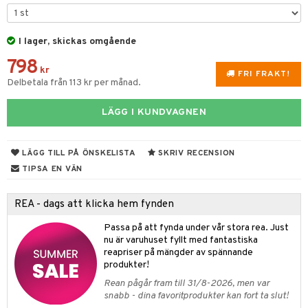
rvering
I lager, skickas omgående
behör
798
s kök
& Plädar
kr
FRI FRAKT!
Delbetala från 113 kr per månad.
s
k
dskuddar
textilier
LÄGG I KUNDVAGNEN
g & Städning
äder
lkar & Matare
änst
ddset
ör
& Plädar
liv
 & svar
LÄGG TILL PÅ ÖNSKELISTA
SKRIV RECENSION
dar & Täcken
ampagneglas
& Kastruller
tilier
Grilltillbehör
TIPSA EN VÄN
produkt
an & Örngott
cksglas
lsmaskiner
elningen
REA - dags att klicka hem fynden
nk- & Cocktailglas
drostar
& Karaffer
& insektsskydd
tik
Passa på att fynda under vår stora rea. Just
las
fe, Te & Espresso
dskuddar
k
nu är varuhuset fyllt med fantastiska
reapriser på mängder av spännande
ps- & Avecglas
er & Elvispar
dknivar
rvaring
textilier
rdsredskap
produkter!
glas
Rean pågår fram till 31/8-2026, men var
iga maskiner
vset
ddset
dskap
sbelysning
snabb - dina favoritprodukter kan fort ta slut!
skey- & Cognacglas