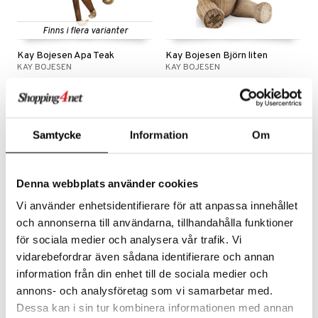
Finns i flera varianter
Kay Bojesen Apa Teak
Kay Bojesen Björn liten
KAY BOJESEN
KAY BOJESEN
699
899
fr.
kr
kr
Samtycke
Information
Om
Denna webbplats använder cookies
Vi använder enhetsidentifierare för att anpassa innehållet
och annonserna till användarna, tillhandahålla funktioner
för sociala medier och analysera vår trafik. Vi
vidarebefordrar även sådana identifierare och annan
Finns i flera varianter
information från din enhet till de sociala medier och
annons- och analysföretag som vi samarbetar med.
Kay Bojesen Elefant Liten
Kay Bojesen Häst
KAY BOJESEN
KAY BOJESEN
Dessa kan i sin tur kombinera informationen med annan