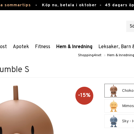
ta sommartips
-
Köp nu, betala i oktober -
45 dagars ö
ost
Apotek
Fitness
Hem & Inredning
Leksaker, Barn 
Shopping4net
»
Hem & Inrednin
Bumble S
Choko 
-15%
Mimosa
Sky - 