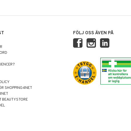
ST
FÖLJ OSS ÄVEN PÅ
AR
NORD
LUENCER?
OLICY
ÖR SHOPPING4NET
4NET
T BEAUTYSTORE
DEL