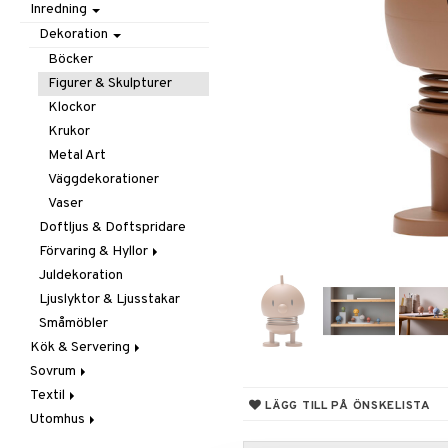
Inredning
Barnrumstextilier
Ljuslyktor & Ljusstakar
Småförvaring
Taklampor
Utomhusbelysning
Småförvaring & Korgar
Dekoration
Väskor
Böcker
Figurer & Skulpturer
Klockor
Krukor
Metal Art
Väggdekorationer
Vaser
Doftljus & Doftspridare
Förvaring & Hyllor
Juldekoration
Hängare & Krokar
Ljuslyktor & Ljusstakar
Hyllor
Småmöbler
Småförvaring & Korgar
Kök & Servering
Sovrum
Baktillbehör
Textil
Barnens kök
Filtar & Plädar
LÄGG TILL PÅ ÖNSKELISTA
Utomhus
Bestick
Prydnadskuddar
Badrumstextilier
Diskning & Städning
Sängkläder
Dukar
Fågelholkar & Matare