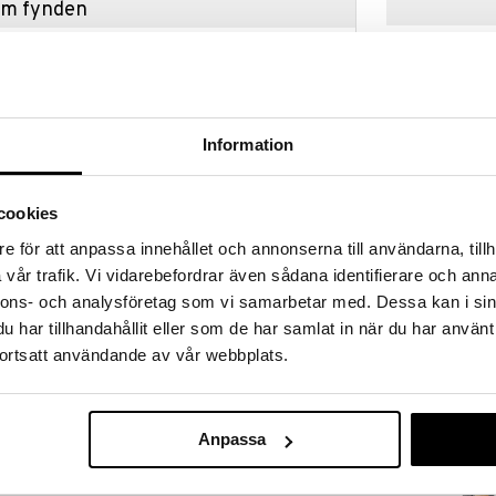
hem fynden
tt fynda under vår stora rea. Just nu är varuhuset
fantastiska reapriser på mängder av spännande
!
 fram till 31/8-2026, men var snabb - dina
ukter kan fort ta slut!
Information
N »
cookies
Finns i flera
e för att anpassa innehållet och annonserna till användarna, tillh
Wildlife Gard
annat leende. Hoptimisten i soft-utgåvan är
vår trafik. Vi vidarebefordrar även sådana identifierare och anna
ch gott humör, och med sina mjuka, matta färger
WILDLIFE GARD
nnons- och analysföretag som vi samarbetar med. Dessa kan i sin
 sprider den glädje var den än hamnar. Finns i olika
239
fr.
kr
har tillhandahållit eller som de har samlat in när du har använt
ortsatt användande av vår webbplats.
Anpassa