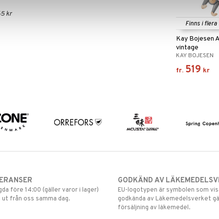
5 kr
Finns i flera
Kay Bojesen A
vintage
KAY BOJESEN
519
fr.
kr
VERANSER
GODKÄND AV LÄKEMEDELSV
gda före 14:00 (gäller varor i lager)
EU-logotypen är symbolen som visar
 ut från oss samma dag.
godkända av Läkemedelsverket gä
försäljning av läkemedel.