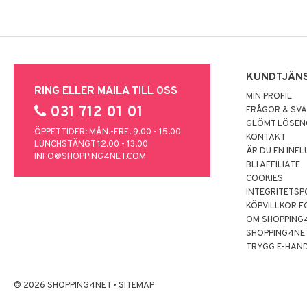
KUNDTJÄN
RING ELLER MAILA TILL OSS
MIN PROFIL
031 712 01 01
FRÅGOR & SV
GLÖMT LÖSE
ÖPPETTIDER: MÅN.-FRE. 9.00 - 15.00
KONTAKT
LUNCHSTÄNGT 12.00 - 13.00
ÄR DU EN INF
INFO@SHOPPING4NET.COM
BLI AFFILIATE
COOKIES
INTEGRITETSP
KÖPVILLKOR F
OM SHOPPING
SHOPPING4NE
TRYGG E-HAN
© 2026 SHOPPING4NET
•
SITEMAP