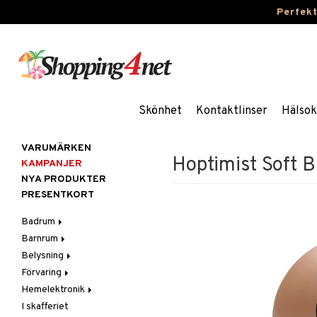
Perfek
Skönhet
Kontaktlinser
Hälsok
VARUMÄRKEN
Hoptimist Soft 
KAMPANJER
NYA PRODUKTER
PRESENTKORT
Badrum
Barnrum
Badrumsinredning
Belysning
Badrumstextilier
Barnlampor
Förvaring
Badrumstillbehör
Barnmöbler
Belysningstillbehör
Hemelektronik
Barnrumsdekoration
Lampor
Hängare & krokar
I skafferiet
Barnrumsförvaring
LED-ljus
Hyllor
Ljud
Bordslampor