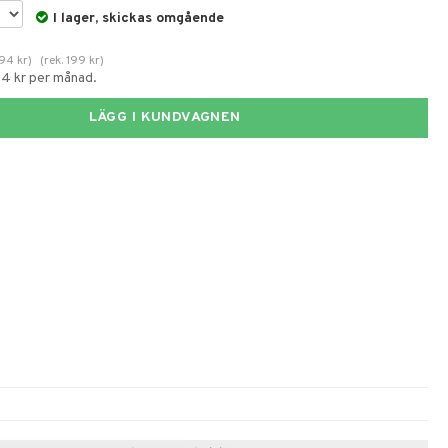
I lager, skickas omgående
194
kr
)
(
rek.
199
kr
)
54 kr per månad.
LÄGG I KUNDVAGNEN