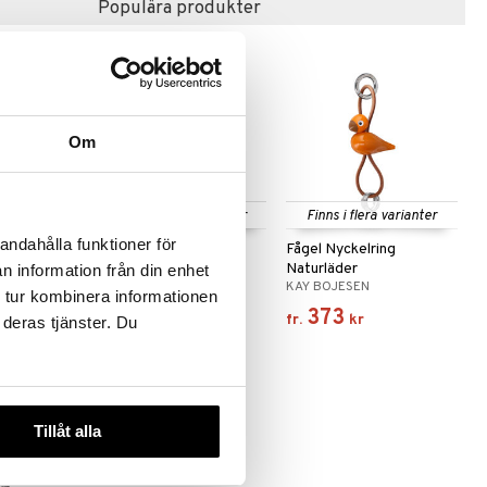
Populära produkter
Om
 varianter
Finns i flera varianter
Finns i flera varianter
andahålla funktioner för
en DecoBird
Spring Birds
Fågel Nyckelring
Trädekoration
Naturläder
n information från din enhet
EN
SPRING COPENHAGEN
KAY BOJESEN
 tur kombinera informationen
243
373
kr
fr.
kr
 deras tjänster. Du
Tillåt alla