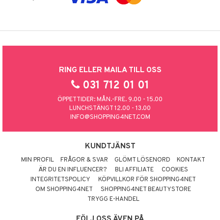
RING ELLER MAILA TILL OSS
031 712 01 01
ÖPPETTIDER: MÅN.-FRE. 9.00 - 15.00
LUNCHSTÄNGT 12.00 - 13.00
INFO@SHOPPING4NET.COM
KUNDTJÄNST
MIN PROFIL
FRÅGOR & SVAR
GLÖMT LÖSENORD
KONTAKT
ÄR DU EN INFLUENCER?
BLI AFFILIATE
COOKIES
INTEGRITETSPOLICY
KÖPVILLKOR FÖR SHOPPING4NET
OM SHOPPING4NET
SHOPPING4NET BEAUTYSTORE
TRYGG E-HANDEL
FÖLJ OSS ÄVEN PÅ