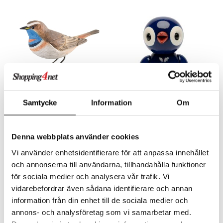
tenkokare
vslipar och Brynen
dar & Täcken
til
e
vtillbehör
an & Örngott
 & Muggar
kknivar
Kryddkvarnar
l- & Grönsaksknivar
ngstillbehör
rbrädor
nnor
cialknivar
way / Outdoor
Finns i flera varianter
Finns i flera varianter
Samtycke
Information
Om
skor
ar
Wildlife Garden DecoBird
Spring Birds Trädekoration
lådor
ietter
& Bakformar
WILDLIFE GARDEN
SPRING COPENHAGEN
Denna webbplats använder cookies
moskannor
pa tallrikar
gningsfat & Skålar
239
243
fr.
kr
kr
Vi använder enhetsidentifierare för att anpassa innehållet
rmosmuggar
tallrikar
Bartillbehör
och annonserna till användarna, tillhandahålla funktioner
för sociala medier och analysera vår trafik. Vi
vidarebefordrar även sådana identifierare och annan
information från din enhet till de sociala medier och
annons- och analysföretag som vi samarbetar med.