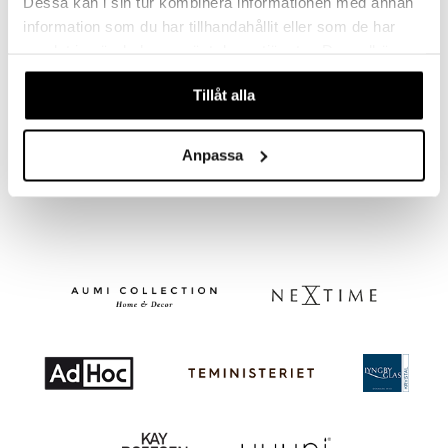
Dessa kan i sin tur kombinera informationen med annan
information som du har tillhandahållit eller som de har
samlat in när du har använt deras tjänster. Du godkänner
våra cookies vid fortsatt användande av vår webbplats.
Finns i flera varianter
Finns i flera varianter
Tillåt alla
Fågel Nyckelring Naturläder
Kay Bojesen Apa mini vintage
KAY BOJESEN
KAY BOJESEN
Anpassa
373
519
fr.
kr
fr.
kr