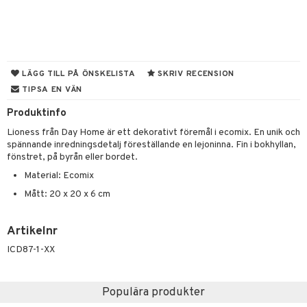
rvering
behör
s kök
& Plädar
LÄGG TILL PÅ ÖNSKELISTA
SKRIV RECENSION
TIPSA EN VÄN
s
k
dskuddar
textilier
Produktinfo
g & Städning
äder
lkar & Matare
änst
Lioness från Day Home är ett dekorativt föremål i ecomix. En unik och
ddset
ör
& Plädar
liv
spännande inredningsdetalj föreställande en lejoninna. Fin i bokhyllan,
 & svar
fönstret, på byrån eller bordet.
dar & Täcken
ampagneglas
& Kastruller
tilier
Grilltillbehör
Material: Ecomix
produkt
an & Örngott
cksglas
lsmaskiner
Mått: 20 x 20 x 6 cm
elningen
nk- & Cocktailglas
drostar
& Karaffer
& insektsskydd
tik
Artikelnr
las
fe, Te & Espresso
dskuddar
k
ICD87-1-XX
ps- & Avecglas
er & Elvispar
dknivar
rvaring
textilier
rdsredskap
glas
iga maskiner
vset
ddset
dskap
sbelysning
Populära produkter
skey- & Cognacglas